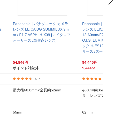
Panasonic｜パナソニック カメラ
Panasonic｜パナ
G
レンズ LEICA DG SUMMILUX 9m
レンズ LEICA DG VA
ッ
m / F1.7 ASPH. H-X09 [マイクロフ
12-60mm/F2.8-4.0 
ォーサーズ /単焦点レンズ]
O.I.S. LUMIX（ル
ック H-ES12060 
サーズ /ズームレンズ
54,846円
94,440円
ポイント対象外
9,444pt
4.7
5.0
最大径60.8mm×全長約52mm
φ68.4×約86mm（
り、レンズマウント
55mm
62mm