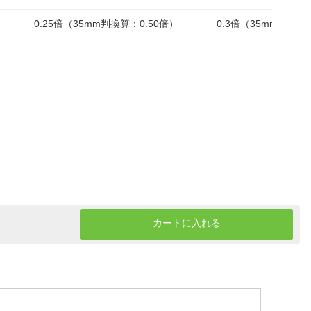
0.25倍（35mm判換算：0.50倍）
0.3倍（35mm判換算
カートに入れる