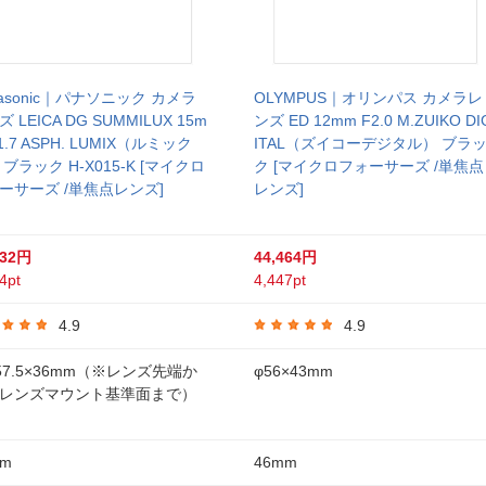
nasonic｜パナソニック カメラ
OLYMPUS｜オリンパス カメラレ
 LEICA DG SUMMILUX 15m
ンズ ED 12mm F2.0 M.ZUIKO DI
1.7 ASPH. LUMIX（ルミック
ITAL（ズイコーデジタル） ブラ
 ブラック H-X015-K [マイクロ
ク [マイクロフォーサーズ /単焦点
ーサーズ /単焦点レンズ]
レンズ]
632円
44,464円
4pt
4,447pt
4.9
4.9
57.5×36mm（※レンズ先端か
φ56×43mm
レンズマウント基準面まで）
mm
46mm