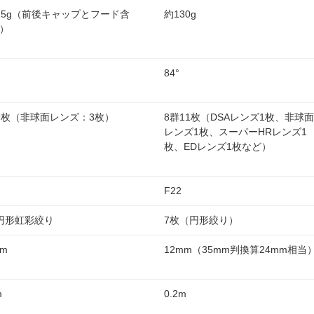
15g（前後キャップとフード含
約130g
）
84°
9枚（非球面レンズ：3枚）
8群11枚（DSAレンズ1枚、非球面
レンズ1枚、スーパーHRレンズ1
枚、EDレンズ1枚など）
F22
円形虹彩絞り
7枚（円形絞り）
mm
12mm（35mm判換算24mm相当
m
0.2m