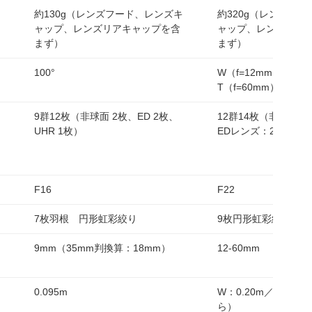
約130g（レンズフード、レンズキ
約320g（レンズフ
ャップ、レンズリアキャップを含
ャップ、レンズリア
まず）
まず）
100°
W（f=12mm）： 84
T（f=60mm）： 20°
9群12枚（非球面 2枚、ED 2枚、
12群14枚（非球面レ
UHR 1枚）
EDレンズ：2枚）
F16
F22
7枚羽根 円形虹彩絞り
9枚円形虹彩絞り
）
9mm（35mm判換算：18mm）
12-60mm
0.095m
W：0.20m／T：0.
ら）