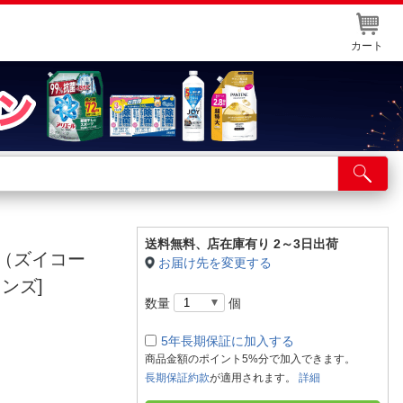
カート
店舗サービス
ット取り置き
イントカードWEB登録
送料無料、
店在庫有り 2～3日出荷
TAL（ズイコー
お届け先を変更する
舗情報・店舗一覧
ンズ]
数量
個
取り寄せ品入荷状況照会
5年長期保証に加入する
商品金額のポイント5%分で加入できます。
長期保証約款
が適用されます。
詳細