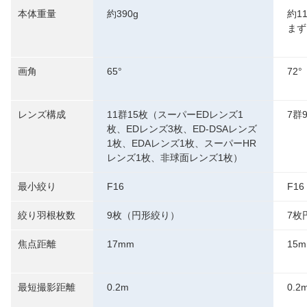
本体重量
約390g
約1
まず
画角
65°
72°
レンズ構成
11群15枚（スーパーEDレンズ1
7群
枚、EDレンズ3枚、ED-DSAレンズ
1枚、EDAレンズ1枚、スーパーHR
レンズ1枚、非球面レンズ1枚）
最小絞り
F16
F16
絞り羽根枚数
9枚（円形絞り）
7枚
焦点距離
17mm
15
最短撮影距離
0.2m
0.2