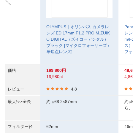
OLYMPUS｜オリンパス カメラレ
Pa
ンズ ED 17mm F1.2 PRO M.ZUIK
レンズ
O DIGITAL（ズイコーデジタル）
m/F
ブラック [マイクロフォーサーズ /
ス）
単焦点レンズ]
フォ
価格
169,800円
48,
16,980pt
4,86
レビュー
4.8
最大径×全長
約 φ68.2×87mm
約φ
ら、
フィルター径
62mm
46