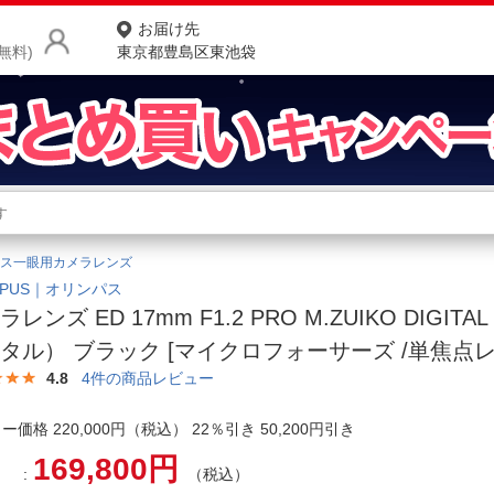
お届け先
無料)
東京都豊島区東池袋
商品をさがす
ランキングからさがす
ネ
ス一眼用カメラレンズ
カテゴリ一覧からさがす
ポ
MPUS｜オリンパス
ラレンズ ED 17mm F1.2 PRO M.ZUIKO DIGI
店
タル） ブラック [マイクロフォーサーズ /単焦点レ
お
4.8
4
件の商品レビュー
お客様サポート
ー価格 220,000円（税込） 22％引き 50,200円引き
169,800円
ご利用ガイド
（税込）