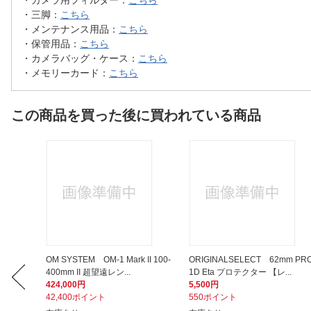
・カメラ用フィルター：
こちら
・三脚：
こちら
・メンテナンス用品：
こちら
・保管用品：
こちら
・カメラバッグ・ケース：
こちら
・メモリーカード：
こちら
この商品を買った後に買われている商品
】キング
OM SYSTEM OM-1 Mark II 100-
ORIGINALSELECT 62mm PR
400mm II 超望遠レン...
1D Eta プロテクター 【レ...
424,000円
5,500円
42,400ポイント
550ポイント