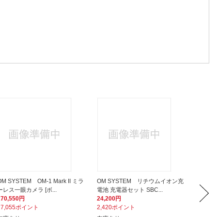
OM SYSTEM OM-1 Mark II ミラ
OM SYSTEM リチウムイオン充
ORIGI
ーレス一眼カメラ [ボ...
電池 充電器セット SBC...
1D Et
270,550円
24,200円
3,960
27,055ポイント
2,420ポイント
396ポ