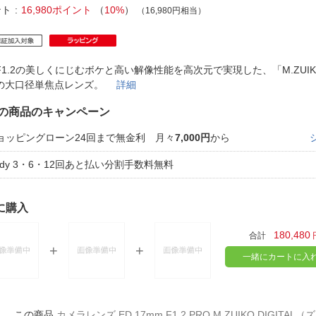
法
よくある質問・お問合せ
ント
16,980ポイント
（
10%
）
（16,980円相当）
I
ご利用規約
F1.2の美しくにじむボケと高い解像性能を高次元で実現した、「M.ZUIK
の大口径単焦点レンズ。
詳細
E
の商品のキャンペーン
ョッピングローン24回まで無金利 月々
7,000円
から
aidy 3・6・12回あと払い分割手数料無料
に購入
180,480
合計
一緒にカートに入
カメラレンズ ED 17mm F1.2 PRO M.ZUIKO DIGITA