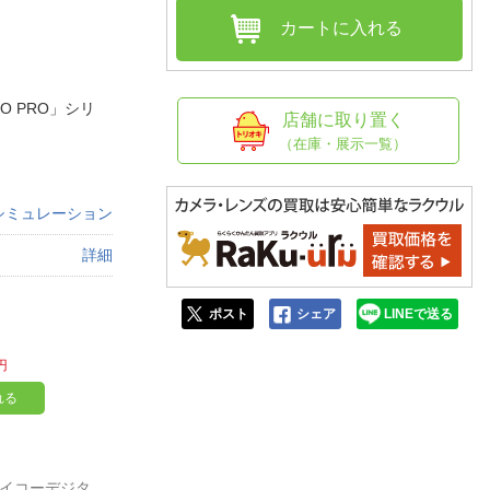
人窓口
カートに入れる
R情報
O PRO」シリ
店舗に取り置く
（在庫・展示一覧）
nglish / 中文
シミュレーション
詳細
ポスト
シェア
LINEで送る
円
れる
L（ズイコーデジタ