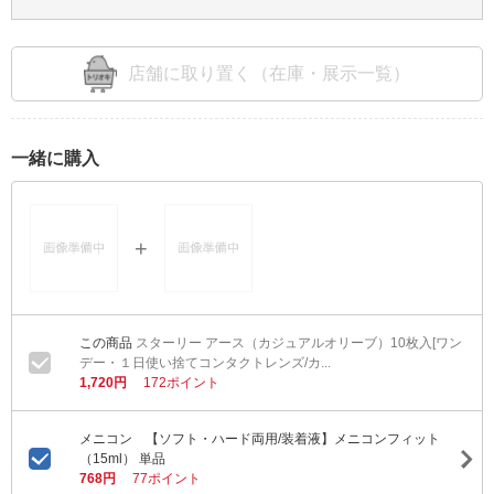
店舗に取り置く（在庫・展示一覧）
一緒に購入
スターリー アース（カジュアルオリーブ）10枚入[ワン
デー・１日使い捨てコンタクトレンズ/カ...
1,720円
172ポイント
メニコン 【ソフト・ハード両用/装着液】メニコンフィット
（15ml） 単品
768円
77ポイント