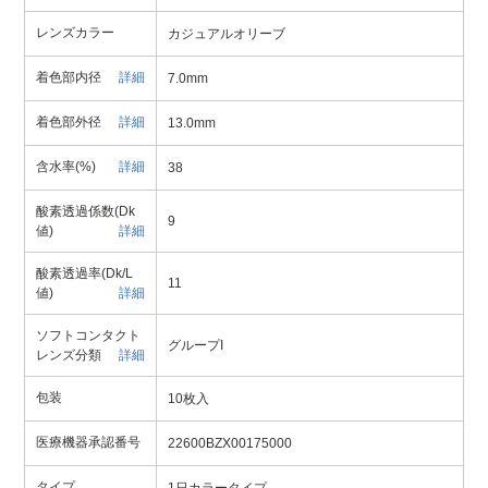
レンズカラー
カジュアルオリーブ
着色部内径
詳細
7.0mm
着色部外径
詳細
13.0mm
含水率(%)
詳細
38
酸素透過係数(Dk
9
値)
詳細
酸素透過率(Dk/L
11
値)
詳細
ソフトコンタクト
グループI
レンズ分類
詳細
包装
10枚入
医療機器承認番号
22600BZX00175000
タイプ
1日カラータイプ