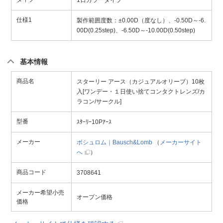
仕様1
製作範囲度数：±0.00D（度なし）、-0.50D～-6.
00D(0.25step)、-6.50D～-10.00D(0.50step)
基本情報
商品名
スターリー アース（カジュアルオリーブ）10枚
入[ワンデー・１日使い捨てコンタクトレンズ/カ
ラコン/サークル]
型番
ｽﾀｰﾘｰ10Pｱｰｽ
メーカー
ボシュロム｜Bausch&Lomb
（
メーカーサイト
へ
）
商品コード
3708641
メーカー希望小売
オープン価格
価格