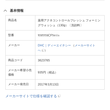
基本情報
商品名
薬用アクネコントロールフレッシュ フォーミン
グウォッシュ（130g）〔洗顔料〕
型番
ﾔｸﾖｳｱｸﾈCFｳｫｯｼｭ
メーカー
DHC｜ディーエイチシー
（
メーカーサイト
へ
）
商品コード
3623765
メーカー希望小売
935円（税込）
価格
メーカー発売日
2017年3月13日
メーカーサイトで仕様を確認する