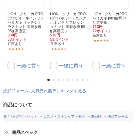
LION クリニカ PRO
LION クリニカ PRO
LION クリニカPRO
(プロ) オールインワン
(プロ) ホワイトニング
ハミガキ plus歯周バ
ハミガキ リッチシト
ハミガキ リフレッシ
リア増量
ラスミント 歯磨き粉
ュミント 歯磨き粉 95
713円
95g 高濃度...
g 高濃度フ...
72ポイント
530円
530円
在庫あり
53ポイント
53ポイント
(2)
在庫あり
在庫あり
(162)
(49)
一緒に買う
一緒に買う
一緒に買う
洗顔フォーム 人気売れ筋ランキングを見る
商品について
日用品・化粧品・ペット
コスメ・スキンケア・美容
洗顔料
洗顔フォーム
商品スペック