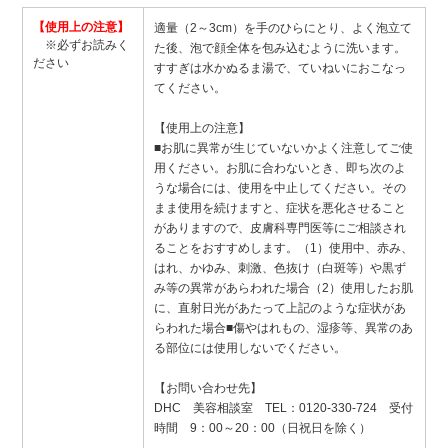
【使用上の注意】
適量（2～3cm）を手のひらにとり、よく泡立て
※必ずお読みく
た後、泡で顔全体を包み込むように洗います。
ださい
すすぎは水かぬるま湯で、ていねいにおこなっ
てください。
【使用上の注意】
■お肌に異常が生じていないかよく注意してご使
用ください。お肌に合わないとき、即ち次のよ
うな場合には、使用を中止してください。その
まま使用を続けますと、症状を悪化させること
がありますので、皮膚科専門医等にご相談され
ることをおすすめします。（1）使用中、赤み、
はれ、かゆみ、刺激、色抜け（白斑等）や黒ず
み等の異常があらわれた場合（2）使用したお肌
に、直射日光があたって上記のような症状があ
らわれた場合■傷やはれもの、湿疹等、異常のあ
る部位には使用しないでください。
【お問い合わせ先】
DHC 美容相談室 TEL：0120-330-724 受付
時間 9：00～20：00（日祝日を除く）