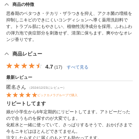
商品の特徴
思春期のベタつき・テカリ・ザラつきを抑え、アクネ菌の増殖を
抑制しニキビのできにくいコンディションへ導く薬用洗顔料で
す。トラブル肌にもやさしい、植物性洗浄成分を採用。ふわふわ
の弾力泡で炎症部分を刺激せず、清潔に保ちます。爽やかなオレ
ンジ香りです。
商品レビュー
4.7
(
17
)
すべて見る
最新レビュー
匿名
さん
（2024/12/23にレビュー）
ビックカメラグループで購入
リピートしてます
娘が小学生から6年定期的にリピートしてます。アトピーだった
ので合うものを探すのが大変でしま。
化粧水と一緒に使っていて、さっぱりするそうで、おかげさまで
今もニキビはほとんどできてません。
注文したらすぐに届くのもとても助かってます。