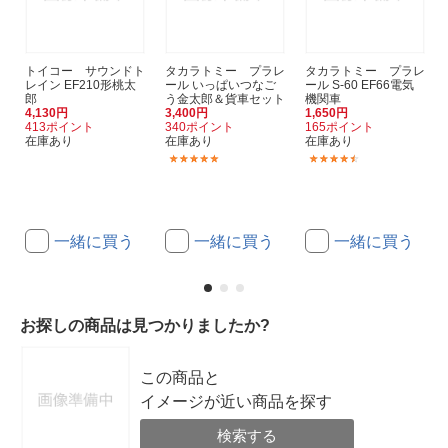
トイコー サウンドト
タカラトミー プラレ
タカラトミー プラレ
レイン EF210形桃太
ール いっぱいつなご
ール S-60 EF66電気
郎
う金太郎＆貨車セット
機関車
4,130円
3,400円
1,650円
413ポイント
340ポイント
165ポイント
在庫あり
在庫あり
在庫あり
(65)
(24)
一緒に買う
一緒に買う
一緒に買う
お探しの商品は見つかりましたか?
この商品と
イメージが近い商品を探す
検索する