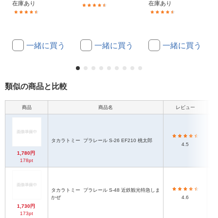
在庫あり
在庫あり
(75)
(90)
(289)
一緒に買う
一緒に買う
一緒に買う
類似の商品と比較
商品
商品名
レビュー
タカラトミー
プラレール S-26 EF210 桃太郎
htt
4.5
1,780円
178pt
タカラトミー
プラレール S-48 近鉄観光特急しま
かぜ
4.6
1,730円
173pt