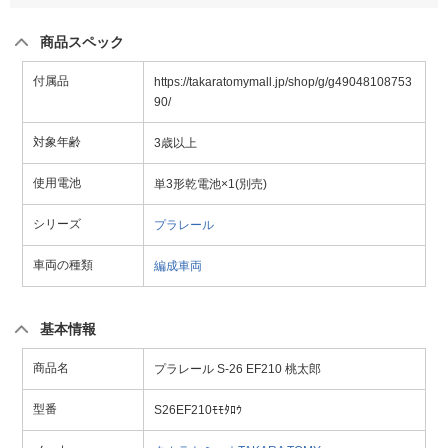
商品スペック
付属品
https://takaratomymall.jp/shop/g/g49048108753
90/
対象年齢
3歳以上
使用電池
単3形乾電池×1(別売)
シリーズ
プラレール
車両の種類
編成車両
基本情報
商品名
プラレール S-26 EF210 桃太郎
型番
S26EF210ﾓﾓﾀﾛｳ