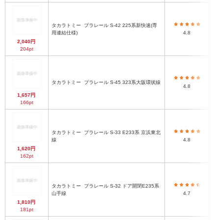
タカラトミー
プラレール S-42 225系新快速(専
用連結仕様)
4.8
2,040円
204pt
タカラトミー
プラレール S-45 323系大阪環状線
4.8
1,657円
166pt
タカラトミー
プラレール S-33 E233系 京浜東北
部
線
4.8
1,620円
162pt
タカラトミー
プラレール S-32 ドア開閉E235系
プ
山手線
4.7
1,810円
181pt