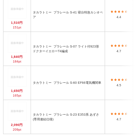
タカラトミー
プラレール S-41 寝台特急カシオペ
ア
4.4
1,510円
151pt
タカラトミー
プラレール S-07 ライト付923形
ドクターイエローT4編成
4.7
1,840円
184pt
タカラトミー
プラレール S-60 EF66電気機関車
htt
4.5
1,650円
165pt
タカラトミー
プラレール S-23 E353系 あずさ
(専用連結仕様)
4.7
2,090円
209pt