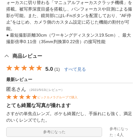
ォーカスに切り替わる「マニュアルフォーカスクラッチ機構」を
搭載。被写界深度目盛を搭載し、パンフォーカスや目測による撮
影が可能。また、鏡筒部にはL-Fnボタンを配置しており、“AF停
止”をはじめ、カメラ側のカスタム設定に応じた機能の割付が可
能。
● 最短撮影距離30cm（ワーキングディスタンス19.5cm）、最大
撮影倍率0.11倍（35mm判換算0.22倍）の接写性能
商品レビュー
5.0
(
1
)
すべて見る
最新レビュー
匿名
さん
（2021/5/13にレビュー）
ビックカメラグループで購入
とても綺麗な写真が撮れます
さすがの単焦点レンズ。ボケも綺麗だし、手振れにも強く、満足
のいくレンズでした。
参考になっ
参考になった
4人
た：