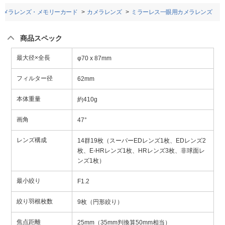
カメラレンズ・メモリーカード
カメラレンズ
ミラーレス一眼用カメラレンズ
商品スペック
最大径×全長
φ70 x 87mm
フィルター径
62mm
本体重量
約410g
画角
47°
レンズ構成
14群19枚（スーパーEDレンズ1枚、EDレンズ2
枚、E-HRレンズ1枚、HRレンズ3枚、非球面レ
ンズ1枚）
最小絞り
F1.2
絞り羽根枚数
9枚（円形絞り）
焦点距離
25mm（35mm判換算50mm相当）