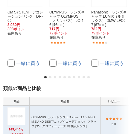
OM SYSTEM デコレ
OLYMPUS レンズキ
Panasonic レンズキ
ーションリング DR-
ャップ OLYMPUS
ャップ LUMIX（ルミ
66
（オリンパス） LC-4
ックス） DMW-LFC6
3,080円
6 [46mm]
7 [67mm]
308ポイント
717円
782円
在庫あり
72ポイント
79ポイント
在庫あり
在庫あり
(6)
(2)
一緒に買う
一緒に買う
一緒に買う
類似の商品と比較
商品
商品名
レビュー
OLYMPUS
カメラレンズ ED 25mm F1.2 PRO
M.ZUIKO DIGITAL（ズイコーデジタル） ブラッ
5.0
ク [マイクロフォーサーズ /単焦点レンズ]
165,440円
16,544pt