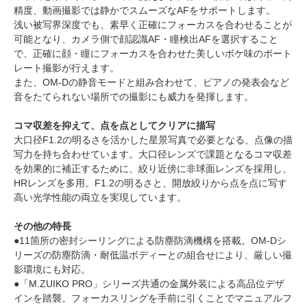
精度、動画撮影では静かでスムーズなAFをサポートします。
浅い被写界深度でも、素早く正確にフォーカスを合わせることが
可能となり、カメラ側で顔認識AF・瞳検出AFを選択すること
で、正確に顔・瞳にフォーカスを合わせた美しいボケ味のポート
レート撮影が行えます。
また、OM-Dの静音モードと組み合わせて、ピアノの発表会など
音をたてられない場所での撮影にも威力を発揮します。
コマ収差を抑えて、点を点としてクリアに描写
大口径F1.2の明るさを活かした星景写真で必要となる、点像の描
写力を持ち合わせています。大口径レンズで課題となるコマ収差
を効果的に補正するために、絞り近傍に非球面レンズを採用し、
HRレンズを多用。F1.2の明るさと、開放絞りから点を点に写す
高い光学性能の両立を実現しています。
その他の特長
●11箇所の密封シーリングによる防塵防滴機構を搭載。OM-Dシ
リーズの防塵防滴・耐低温ボディーとの組合せにより、厳しい撮
影環境にも対応。
●「M.ZUIKO PRO」シリーズ共通の金属外装による高品位デザ
インを踏襲。フォーカスリングを手前に引くことでマニュアルフ