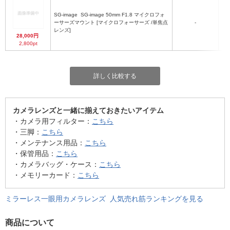
SG-image
SG-image 50mm F1.8 マイクロフォ
Φ6
ーサーズマウント [マイクロフォーサーズ /単焦点
-
レンズ]
28,000円
2,800pt
詳しく比較する
カメラレンズと一緒に揃えておきたいアイテム
・カメラ用フィルター：
こちら
・三脚：
こちら
・メンテナンス用品：
こちら
・保管用品：
こちら
・カメラバッグ・ケース：
こちら
・メモリーカード：
こちら
ミラーレス一眼用カメラレンズ 人気売れ筋ランキングを見る
商品について