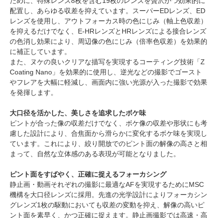
ために、特殊レンズ8枚を含む19枚のレンズを贅沢かつ効果的に
配置し、あらゆる収差を抑えています。スーパーEDレンズ、ED
レンズを使用し、アウトフォーカス時の色にじみ（軸上色収差）
を抑えるだけでなく、E-HRレンズとHRレンズによる接合レンズ
の色消し効果により、周辺像の色にじみ（倍率色収差）を効果的
に補正しています。
また、ヌケの良いクリアな描写を実現するコーティング技術「Z
Coating Nano」を効果的に使用し、逆光などの撮影でゴースト
やフレアを大幅に軽減し、画面内に強い光源が入った撮影で効果
を発揮します。
大口径を活かした、美しさを追求したボケ味
ピントが合った像の収差だけでなく、ボケ像の収差や形状にも考
慮した設計により、合焦面から滑らかに変化するボケ味を実現し
ています。これにより、絞り開放でのピント面の解像の高さと相
まって、自然な立体感のある表現が可能となりました。
ピント面をすばやく、正確に捉えるフォーカシング
静止画・動画それぞれの撮影に最適なAFを実現するためにMSC
機構を大口径レンズに採用。先進の光学設計によりフォーカシン
グレンズ1枚の駆動においても収差の変動を抑え、解像の高いピ
ント面を素早く、かつ正確に捉えます。静止画撮影では高速・高