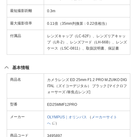
最短撮影距離
0.3m
最大撮影倍率
0.11倍（35mm判換算：0.22倍相当）
付属品
レンズキャップ（LC-62F）、レンズリアキャッ
プ（LR-2）、レンズフード（LH-66B）、レンズ
ケース（LSC-0811）、取扱説明書、保証書
基本情報
商品名
カメラレンズ ED 25mm F1.2 PRO M.ZUIKO DIG
ITAL（ズイコーデジタル） ブラック [マイクロフ
ォーサーズ /単焦点レンズ]
型番
ED25MMF12PRO
メーカー
OLYMPUS｜オリンパス
（
メーカーサイト
へ
）
商品コード
3495897