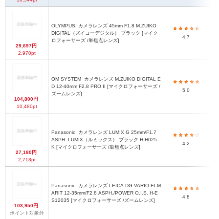
OLYMPUS
カメラレンズ 45mm F1.8 M.ZUIKO
DIGITAL（ズイコーデジタル） ブラック [マイク
4.7
ロフォーサーズ /単焦点レンズ]
29,697円
2,970pt
OM SYSTEM
カメラレンズ M.ZUIKO DIGITAL E
D 12-40mm F2.8 PRO II [マイクロフォーサーズ /
5.0
ズームレンズ]
104,800円
10,480pt
Panasonic
カメラレンズ LUMIX G 25mm/F1.7
5
ASPH. LUMIX（ルミックス） ブラック H-H025-
端
4.2
K [マイクロフォーサーズ /単焦点レンズ]
27,180円
2,718pt
最
Panasonic
カメラレンズ LEICA DG VARIO-ELM
長
ARIT 12-35mm/F2.8 ASPH./POWER O.I.S. H-E
4.8
よ
S12035 [マイクロフォーサーズ /ズームレンズ]
103,950円
ポイント対象外