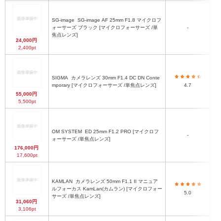
SG-image
SG-image AF 25mm F1.8 マイクロフ
Φ6
ォーサーズ ブラック [マイクロフォーサーズ /単
-
焦点レンズ]
24,000円
2,400pt
SIGMA
カメラレンズ 30mm F1.4 DC DN Conte
φ6
mporary [マイクロフォーサーズ /単焦点レンズ]
4.7
55,000円
5,500pt
OM SYSTEM
ED 25mm F1.2 PRO [マイクロフ
-
ォーサーズ /単焦点レンズ]
176,000円
17,600pt
KAMLAN
カメラレンズ 50mm F1.1 II マニュア
ルフォーカス KamLan(カムラン) [マイクロフォー
5.0
サーズ /単焦点レンズ]
31,060円
3,106pt