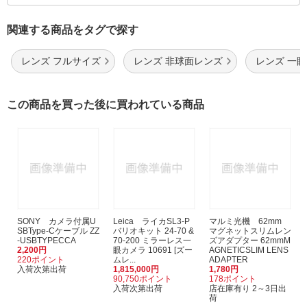
関連する商品をタグで探す
レンズ フルサイズ
レンズ 非球面レンズ
レンズ 一
この商品を買った後に買われている商品
SONY カメラ付属U
Leica ライカSL3-P
マルミ光機 62mm
SBType-Cケーブル ZZ
バリオキット 24-70 &
マグネットスリムレン
-USBTYPECCA
70-200 ミラーレス一
ズアダプター 62mmM
2,200円
眼カメラ 10691 [ズー
AGNETICSLIM LENS
220ポイント
ムレ...
ADAPTER
入荷次第出荷
1,815,000円
1,780円
90,750ポイント
178ポイント
入荷次第出荷
店在庫有り 2～3日出
荷