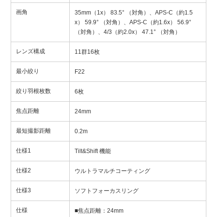
画角
35mm（1x） 83.5° （対角）、APS-C（約1.5
x） 59.9° （対角）、APS-C（約1.6x） 56.9°
（対角）、4/3（約2.0x） 47.1° （対角）
レンズ構成
11群16枚
最小絞り
F22
絞り羽根枚数
6枚
焦点距離
24mm
最短撮影距離
0.2m
仕様1
Tilt&Shift 機能
仕様2
ウルトラマルチコーティング
仕様3
ソフトフォーカスリング
仕様
■焦点距離：24mm