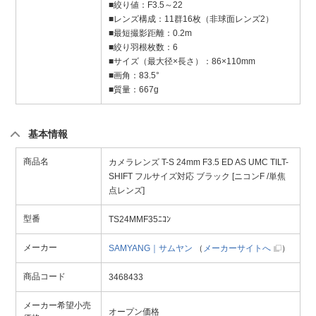
■絞り値：F3.5～22
■レンズ構成：11群16枚（非球面レンズ2）
■最短撮影距離：0.2m
■絞り羽根枚数：6
■サイズ（最大径×長さ）：86×110mm
■画角：83.5°
■質量：667g
基本情報
商品名
カメラレンズ T-S 24mm F3.5 ED AS UMC TILT-
SHIFT フルサイズ対応 ブラック [ニコンF /単焦
点レンズ]
型番
TS24MMF35ﾆｺﾝ
メーカー
SAMYANG｜サムヤン
（
メーカーサイトへ
）
商品コード
3468433
メーカー希望小売
オープン価格