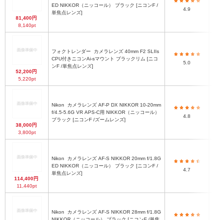
×
ED NIKKOR（ニッコール） ブラック [ニコンF /
4.9
ウ
単焦点レンズ]
81,400円
8,140pt
フォクトレンダー
カメラレンズ 40mm F2 SLIIs
CPU付きニコンAi-sマウント ブラックリム [ニコ
5.0
ンF /単焦点レンズ]
52,200円
5,220pt
Nikon
カメラレンズ AF-P DX NIKKOR 10-20mm
約φ
f/4.5-5.6G VR APS-C用 NIKKOR（ニッコール）
レ
4.8
ブラック [ニコンF /ズームレンズ]
か
38,000円
3,800pt
Nikon
カメラレンズ AF-S NIKKOR 20mm f/1.8G
約
ED NIKKOR（ニッコール） ブラック [ニコンF /
ン
4.7
単焦点レンズ]
ら
114,400円
11,440pt
Nikon
カメラレンズ AF-S NIKKOR 28mm f/1.8G
約
NIKKOR（ニッコール） ブラック [ニコンF /単焦
よ