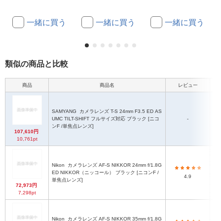
一緒に買う
一緒に買う
一緒に買う
類似の商品と比較
商品
商品名
レビュー
SAMYANG
カメラレンズ T-S 24mm F3.5 ED AS
UMC TILT-SHIFT フルサイズ対応 ブラック [ニコ
-
ンF /単焦点レンズ]
107,610円
10,761pt
Nikon
カメラレンズ AF-S NIKKOR 24mm f/1.8G
77
ED NIKKOR（ニッコール） ブラック [ニコンF /
4.9
ン
単焦点レンズ]
ら
72,973円
7,298pt
約
Nikon
カメラレンズ AF-S NIKKOR 35mm f/1.8G