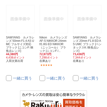
SAMYANG カメラレ
Nikon カメラレンズ
SAMYANG カメラレ
ンズ 50mm F1.4 AS U
AF-S NIKKOR 24mm
ンズ 20mm F1.8 ED A
MC フルサイズ対応
f/1.8G ED NIKKOR
S UMC ブラック [ペン
ブラック [ニコンF /単
（ニッコール） ブラ
タックスK /単焦点レ
焦点レンズ]
ック [ニコンF /...
ンズ]
44,380円
72,973円
73,436円
4,438ポイント
7,298ポイント
7,344ポイント
入荷次第出荷
在庫あり
在庫あり
(8)
一緒に買う
一緒に買う
一緒に買う