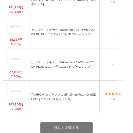
5.0
点レンズ]
101,200円
10,120pt
ケンコー・トキナー
Tokina atx-i 11-16mm F2.8
-
Φ
CF PLUS ニコンF用 [ニコンF /ズームレンズ]
65,367円
6,537pt
ケンコー・トキナー
Tokina atx-i 11-20mm F2.8
-
CF PLUS ニコンF用 [ニコンF /ズームレンズ]
77,000円
7,700pt
TAMRON
カメラレンズ SP 35mm F/1.4 Di USD
φ
F045 [ニコンF /単焦点レンズ]
5.0
103,800円
10,380pt
詳しく比較する