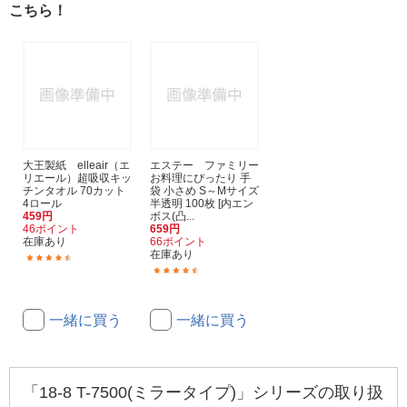
こちら！
大王製紙 elleair（エ
エステー ファミリー
リエール）超吸収キッ
お料理にぴったり 手
チンタオル 70カット
袋 小さめ S～Mサイズ
4ロール
半透明 100枚 [内エン
459円
ボス(凸...
46ポイント
659円
在庫あり
66ポイント
在庫あり
(219)
(29)
一緒に買う
一緒に買う
「18-8 T-7500(ミラータイプ)」シリーズの取り扱