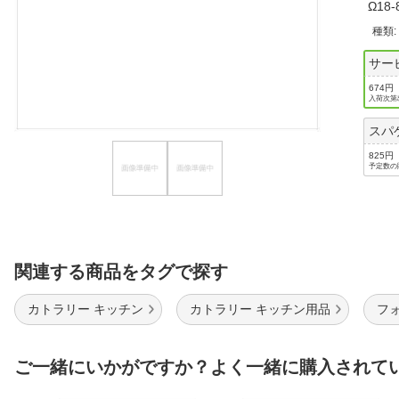
Ω1
ほしいもの
種類
お知らせ
サー
674円
入荷次第
スパ
825円
予定数の
関連する商品をタグで探す
カトラリー キッチン
カトラリー キッチン用品
フ
ご一緒にいかがですか？よく一緒に購入されて