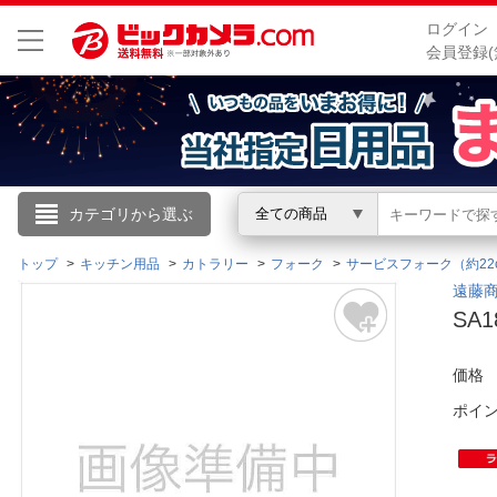
ログイン
会員登録(
こんにちは
カテゴリから選ぶ
全ての商品
ログイン
トップ
キッチン用品
カトラリー
フォーク
サービスフォーク（約22
遠藤商事
SA
新規会員登録
価格
会員メニュー
ポイ
お買いもの履歴
閲覧履歴