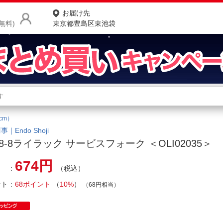
お届け先
無料)
東京都豊島区東池袋
商品をさがす
ランキングからさがす
ネ
cm）
カテゴリ一覧からさがす
ポ
｜Endo Shoji
18-8ライラック サービスフォーク ＜OLI02035＞
店
674円
（税込）
お
ント
68ポイント
（
10%
）
お客様サポート
（68円相当）
ご利用ガイド