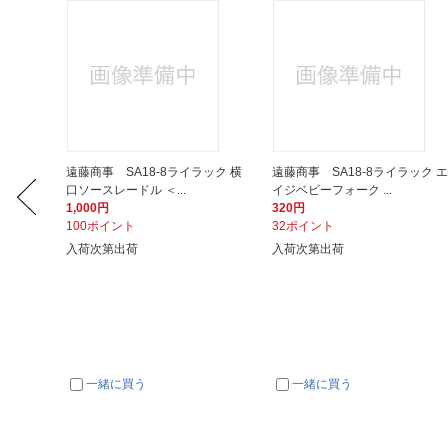
ック ス
遠藤商事 SA18-8ライラック 横
遠藤商事 SA18-8ライラック エ
口ソースレードル ＜...
イジベビーフォーク ...
1,000円
320円
100ポイント
32ポイント
入荷次第出荷
入荷次第出荷
一緒に買う
一緒に買う