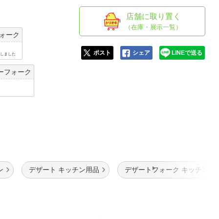
人窓口
店舗に取り置く
R情報
（在庫・展示一覧）
ォーク
ポスト
シェア
LINEで送る
了しました
ーフォーク
nglish / 中文
ン
デザート キッチン用品
デザートフォーク キッチン