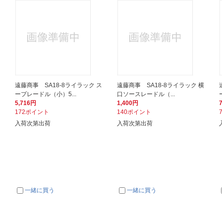
遠藤商事 SA18-8ライラック ス
遠藤商事 SA18-8ライラック 横
ープレードル（小）5...
口ソースレードル（...
5,716円
1,400円
172ポイント
140ポイント
入荷次第出荷
入荷次第出荷
一緒に買う
一緒に買う