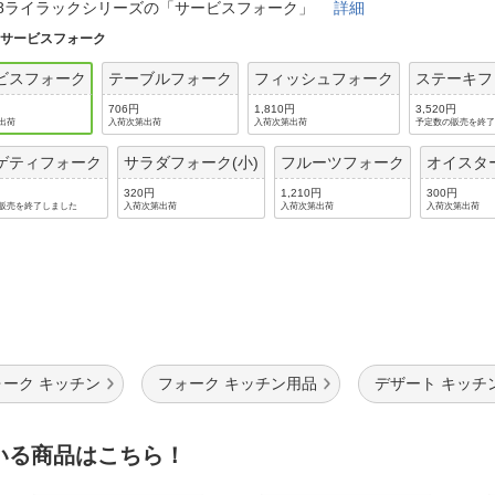
法
8-8ライラックシリーズの「サービスフォーク」
詳細
よくある質問・お問合せ
:
サービスフォーク
I
ご利用規約
ビスフォーク
テーブルフォーク
フィッシュフォーク
ステーキフ
706円
1,810円
3,520円
出荷
入荷次第出荷
入荷次第出荷
予定数の販売を終
ゲティフォーク
サラダフォーク(小)
フルーツフォーク
オイスタ
E
320円
1,210円
300円
販売を終了しました
入荷次第出荷
入荷次第出荷
入荷次第出荷
ォーク キッチン
フォーク キッチン用品
デザート キッチ
いる商品はこちら！