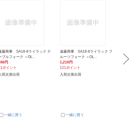
遠藤商事 SA18-8ライラック テ
遠藤商事 SA18-8ライラック フ
遠藤商事
ーブルフォーク ＜OL...
ルーツフォーク ＜OL...
ィッシュ
706円
1,210円
1,810
71ポイント
121ポイント
181ポ
入荷次第出荷
入荷次第出荷
入荷次
一緒に買う
一緒に買う
一