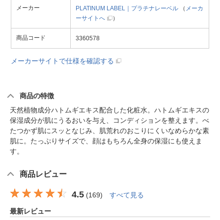
メーカー
PLATINUM LABEL｜プラチナレーベル
（
メーカ
ーサイトへ
）
商品コード
3360578
メーカーサイトで仕様を確認する
商品の特徴
天然植物成分ハトムギエキス配合した化粧水。ハトムギエキスの
保湿成分が肌にうるおいを与え、コンディションを整えます。べ
たつかず肌にスッとなじみ、肌荒れのおこりにくいなめらかな素
肌に。たっぷりサイズで、顔はもちろん全身の保湿にも使えま
す。
商品レビュー
4.5
(
169
)
すべて見る
最新レビュー