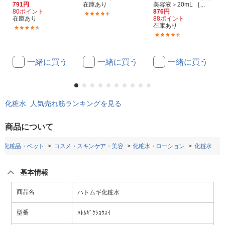
791円
在庫あり
美容液＞20mL ［...
80ポイント
876円
(18)
在庫あり
88ポイント
在庫あり
(178)
(24)
一緒に買う
一緒に買う
一緒に買う
化粧水 人気売れ筋ランキングを見る
商品について
・化粧品・ペット
コスメ・スキンケア・美容
化粧水・ローション
化粧水
基本情報
商品名
ハトムギ化粧水
型番
ﾊﾄﾑｷﾞｹｼｮｳｽｲ