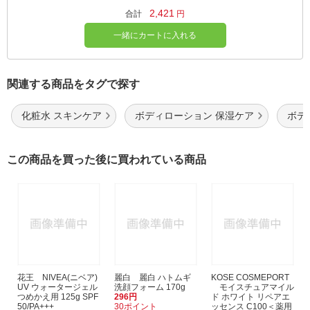
2,421
合計
円
一緒にカートに入れる
関連する商品をタグで探す
化粧水 スキンケア
ボディローション 保湿ケア
ボデ
この商品を買った後に買われている商品
花王 NIVEA(ニベア)
麗白 麗白 ハトムギ
KOSE COSMEPORT
UV ウォータージェル
洗顔フォーム 170g
モイスチュアマイル
つめかえ用 125g SPF
296円
ド ホワイト リペアエ
50/PA+++
30ポイント
ッセンス C100＜薬用