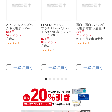
ATK ATK メンズハト
PLATINUM LABEL
麗白 麗白 ハトムギ
ムギ化粧水 500mL
プラチナレーベル ハ
化粧水 本体 大容量 1L
586円
トムギ化粧水（しっと
703円
59ポイント
り） 1000mL
71ポイント
在庫あり
877円
約１ヶ月で出荷予定
88ポイント
(5)
(63)
在庫あり
(2)
一緒に買う
一緒に買う
一緒に買う