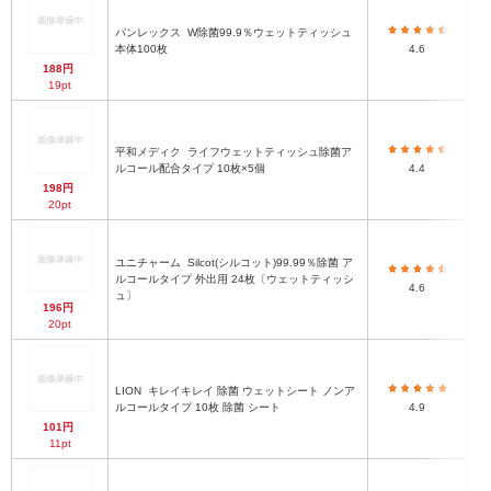
パンレックス
W除菌99.9％ウェットティッシュ
本体100枚
4.6
188円
19pt
平和メディク
ライフウェットティッシュ除菌ア
ルコール配合タイプ 10枚×5個
4.4
198円
20pt
ユニチャーム
Silcot(シルコット)99.99％除菌 ア
ルコールタイプ 外出用 24枚〔ウェットティッシ
4.6
ュ〕
196円
20pt
LION
キレイキレイ 除菌 ウェットシート ノンア
ルコールタイプ 10枚 除菌 シート
4.9
101円
11pt