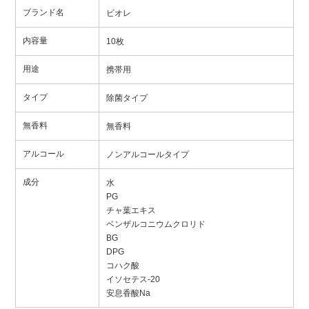
ブランド名
ビオレ
内容量
10枚
用途
携帯用
タイプ
除菌タイプ
無香料
無香料
アルコール
ノンアルコールタイプ
成分
水
PG
チャ葉エキス
ベンザルコニウムクロリド
BG
DPG
コハク酸
イソセテス-20
安息香酸Na