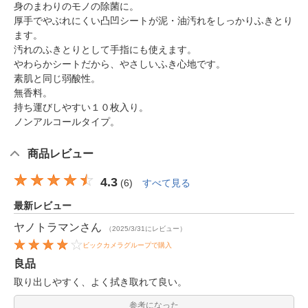
身のまわりのモノの除菌に。
厚手でやぶれにくい凸凹シートが泥・油汚れをしっかりふきとり
ます。
汚れのふきとりとして手指にも使えます。
やわらかシートだから、やさしいふき心地です。
素肌と同じ弱酸性。
無香料。
持ち運びしやすい１０枚入り。
ノンアルコールタイプ。
商品レビュー
4.3
(
6
)
すべて見る
最新レビュー
ヤノトラマン
さん
（2025/3/31にレビュー）
ビックカメラグループで購入
良品
取り出しやすく、よく拭き取れて良い。
参考になった