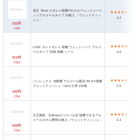
花王
Biore ビオレu 除菌やわらかウェットシート
ノンアルコールタイプ 10枚入 〔ウェットティッ
4.3
シュ〕
121円
13pt
LION
キレイキレイ 除菌 ウェットシート アルコ
ールタイプ 30枚 除菌 シート
4.8
211円
22pt
パンレックス
W除菌 アルコール配合 99.9％除菌
ウェットティッシュ つめかえ用 100枚
4.5
142円
15pt
大王製紙
【elleair(エリエール)】除菌できるアル
コールタオル携帯32枚入〔ウェットティッシュ〕
4.4
204円
21pt