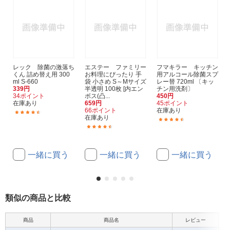
レック 除菌の激落ち
エステー ファミリー
フマキラー キッチン
くん 詰め替え用 300
お料理にぴったり 手
用アルコール除菌スプ
ml S-660
袋 小さめ S～Mサイズ
レー替 720ml 〔キッ
339円
半透明 100枚 [内エン
チン用洗剤〕
34ポイント
ボス(凸...
450円
在庫あり
659円
45ポイント
66ポイント
在庫あり
(83)
在庫あり
(167)
(29)
一緒に買う
一緒に買う
一緒に買う
類似の商品と比較
商品
商品名
レビュー