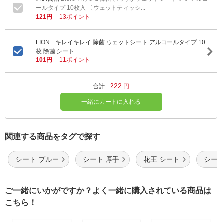
ールタイプ 10枚入 〔ウェットティッシ...
121円
13ポイント
LION キレイキレイ 除菌 ウェットシート アルコールタイプ 10
枚 除菌 シート
101円
11ポイント
222
合計
円
一緒にカートに入れる
関連する商品をタグで探す
シート ブルー
シート 厚手
花王 シート
シート
ご一緒にいかがですか？よく一緒に購入されている商品は
こちら！