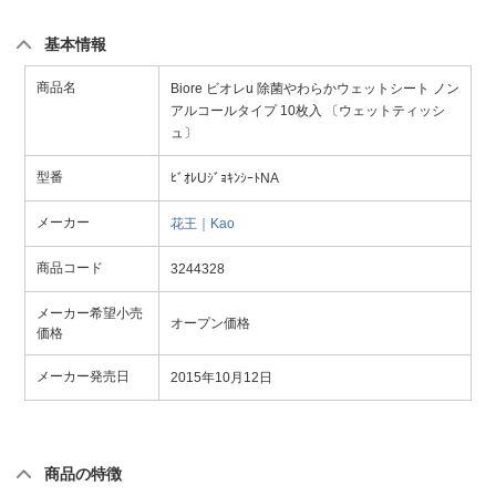
基本情報
商品名
Biore ビオレu 除菌やわらかウェットシート ノン
アルコールタイプ 10枚入 〔ウェットティッシ
ュ〕
型番
ﾋﾞｵﾚUｼﾞｮｷﾝｼｰﾄNA
メーカー
花王｜Kao
商品コード
3244328
メーカー希望小売
オープン価格
価格
メーカー発売日
2015年10月12日
商品の特徴