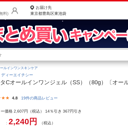
お届け先
無料)
東京都豊島区東池袋
商品をさがす
ランキングからさがす
ネ
ールインワンスキンケア
カテゴリ一覧からさがす
ポ
｜ディーエイチシー
タCオールインワンジェル（SS）（80g）〔オー
店
〕
お
4.8
19
件の商品レビュー
お客様サポート
ー価格 2,607円（税込） 14％引き 367円引き
2,240円
ご利用ガイド
（税込）