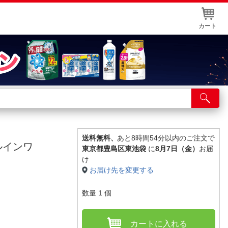
カート
店舗サービス
ット取り置き
イントカードWEB登録
送料無料、
あと8時間54分以内のご注文で
ルインワ
東京都豊島区東池袋
に
8月7日（金）
お届
舗情報・店舗一覧
け
お届け先を変更する
取り寄せ品入荷状況照会
数量
1
個
カートに入れる