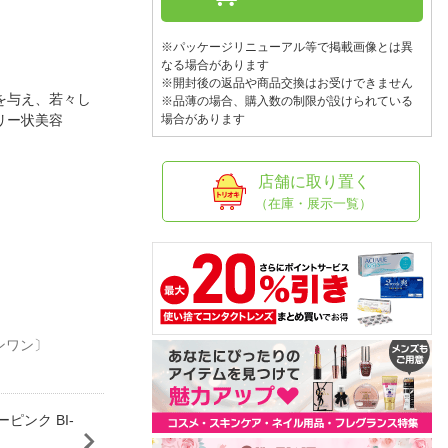
人窓口
R情報
※パッケージリニューアル等で掲載画像とは異
なる場合があります
※開封後の返品や商品交換はお受けできません
を与え、若々し
※品薄の場合、購入数の制限が設けられている
リー状美容
場合があります
nglish / 中文
店舗に取り置く
（在庫・展示一覧）
ンワン〕
ンク BI-