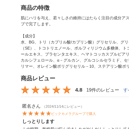
商品の特徴
肌にハリを与え、若々しさの維持にはたらく注目の成分ア
プで完了します。
【成分】
水、BG、トリ（カプリル酸/カプリン酸）グリセリル、グ
（SE）、トコトリエノール、ポルフィリジウム多糖体、ト
ールエキス、プラセンタエキス、ヘマトコッカスプルビアリ
カルシフェロール、α－グルカン、グルコシルセラミド、セ
リマー、オレイン酸ポリグリセリル－10、ステアリン酸ポ
商品レビュー
4.8
19件のレビュー
す
匿名
さん
（2024/11/14にレビュー）
ビックカメラグループで購入
しっとりします