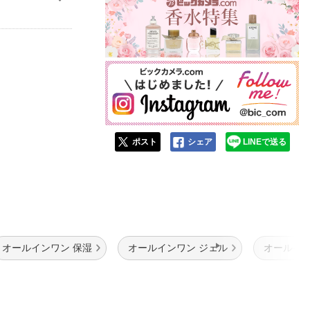
ポスト
シェア
LINEで送る
オールインワン 保湿
オールインワン ジェル
オールイン