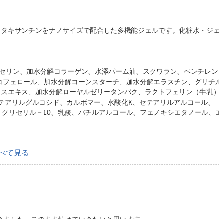
スタキサンチンをナノサイズで配合した多機能ジェルです。化粧水・ジェ
リセリン、加水分解コラーゲン、水添パーム油、スクワラン、ペンチレ
コフェロール、加水分解コーンスターチ、加水分解エラスチン、グリチ
スエキス、加水分解ローヤルゼリータンパク、ラクトフェリン（牛乳）
テアリルグルコシド、カルボマー、水酸化K、セテアリルアルコール、（ア
リグリセリル－10、乳酸、バチルアルコール、フェノキシエタノール、エ
べて見る