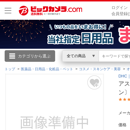
ログイン
会員登録(
こんにちは
カテゴリから選ぶ
全ての商品
ログイン
トップ
医薬品・日用品・化粧品・ペット
コスメ・スキンケア・美容
オ
DHC
アス
新規会員登録
ン
会員メニュー
メーカ
お買いもの履歴
価格
閲覧履歴