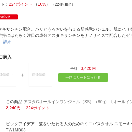
法
よくある質問・お問合せ
ント
224ポイント
（
10%
）
（224円相当）
I
ご利用規約
タキサンチン配合。ハリとうるおいを与える新感覚のジェル。肌にハリ
維持にはたらく注目の成分アスタキサンチンをナノサイズで配合したゼ
。
詳細
E
に購入
3,420
合計
円
一緒にカートに入れる
アスタCオールインワンジェル（SS）（80g）〔オールイ
2,240円
224ポイント
ビックアイデア 髪をいたわる人のためのミニバスタオル スモーキーピ
TW1MB03