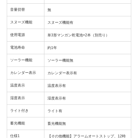
音量切替
無
スヌーズ機能
スヌーズ機能有
使用電源
単3形マンガン乾電池×2本（別売り）
電池寿命
約1年
ソーラー機能
ソーラー機能無
カレンダー表示
カレンダー表示有
温度表示
温度表示有
湿度表示
湿度表示有
ライト付き
ライト有
蓄光機能
畜光機能無
仕様1
【その他機能】アラームオートストップ、12時