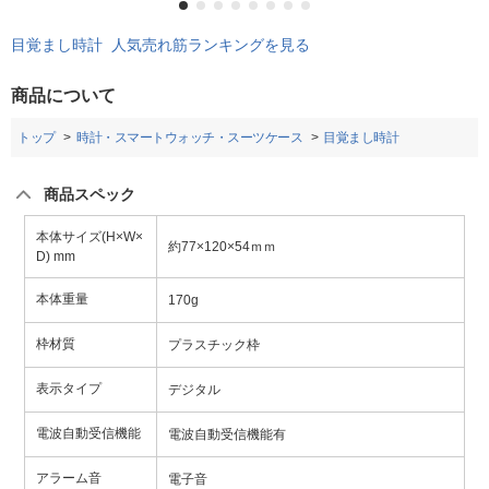
目覚まし時計 人気売れ筋ランキングを見る
商品について
トップ
時計・スマートウォッチ・スーツケース
目覚まし時計
商品スペック
本体サイズ(H×W×
約77×120×54ｍｍ
D) mm
本体重量
170g
枠材質
プラスチック枠
表示タイプ
デジタル
電波自動受信機能
電波自動受信機能有
アラーム音
電子音