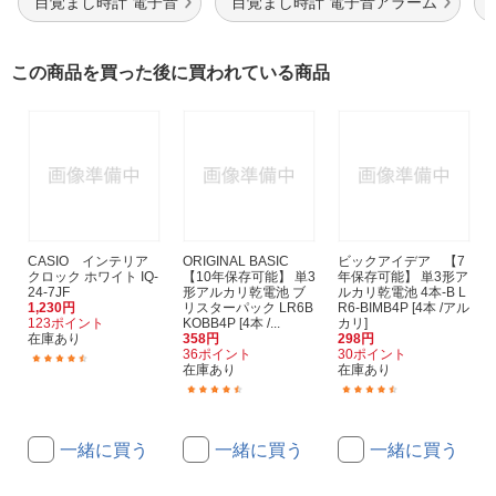
目覚まし時計 電子音
目覚まし時計 電子音アラーム
この商品を買った後に買われている商品
CASIO インテリア
ORIGINAL BASIC
ビックアイデア 【7
クロック ホワイト IQ-
【10年保存可能】 単3
年保存可能】 単3形ア
24-7JF
形アルカリ乾電池 ブ
ルカリ乾電池 4本-B L
1,230円
リスターパック LR6B
R6-BIMB4P [4本 /アル
123ポイント
KOBB4P [4本 /...
カリ]
在庫あり
358円
298円
36ポイント
30ポイント
(66)
在庫あり
在庫あり
(320)
(16)
一緒に買う
一緒に買う
一緒に買う