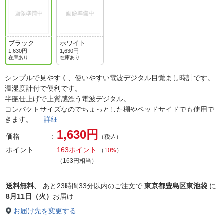
ブラック
ホワイト
1,630円
1,630円
在庫あり
在庫あり
シンプルで見やすく、使いやすい電波デジタル目覚まし時計です。
温湿度計付で便利です。
半艶仕上げで上質感漂う電波デジタル。
コンパクトサイズなのでちょっとした棚やベッドサイドでも使用で
きます。
詳細
1,630円
価格
（税込）
ポイント
163ポイント
（
10%
）
（163円相当）
送料無料、
あと
23時間33分以内
のご注文で
東京都豊島区東池袋
に
8月11日（火）
お届け
お届け先を変更する