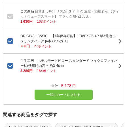
目覚まし時計 リズム(RHYTHM) 温度・湿度表示 【フィ
ットウェーブスマート】 ブラック 8RZ166S...
1,630円
163ポイント
ORIGINAL BASIC 【7年保存可能】 LR6BKOS-4P 単3電池 シ
ュリンクパック [4本 /アルカリ]
268円
27ポイント
生毛工房 ホテルモードピロー スタンダード マイクロファイバ
ー枕(使用時の高さ:約3-4cm)
3,280円
164ポイント
5,178
合計
円
一緒にカートに入れる
関連する商品をタグで探す