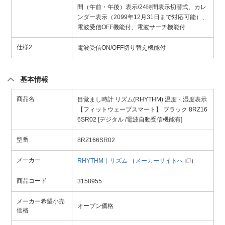
間（午前・午後）表示/24時間表示切替式、カレ
ンダー表示（2099年12月31日まで対応可能）、
電波受信OFF機能付、電波サーチ機能付
仕様2
電波受信ON/OFF切り替え機能付
基本情報
商品名
目覚まし時計 リズム(RHYTHM) 温度・湿度表示
【フィットウェーブスマート】 ブラック 8RZ16
6SR02 [デジタル /電波自動受信機能有]
型番
8RZ166SR02
メーカー
RHYTHM｜リズム
（
メーカーサイトへ
）
商品コード
3158955
メーカー希望小売
オープン価格
価格