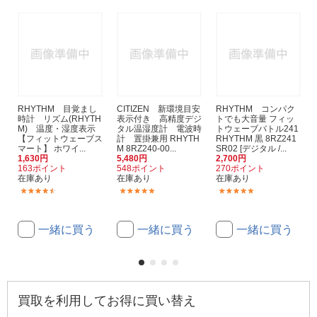
RHYTHM 目覚まし
CITIZEN 新環境目安
RHYTHM コンパク
時計 リズム(RHYTH
表示付き 高精度デジ
トでも大音量 フィッ
M) 温度・湿度表示
タル温湿度計 電波時
トウェーブバトル241
【フィットウェーブス
計 置掛兼用 RHYTH
RHYTHM 黒 8RZ241
マート】 ホワイ...
M 8RZ240-00...
SR02 [デジタル /...
1,630円
5,480円
2,700円
163ポイント
548ポイント
270ポイント
在庫あり
在庫あり
在庫あり
(341)
(1)
(1)
一緒に買う
一緒に買う
一緒に買う
買取を利用してお得に買い替え