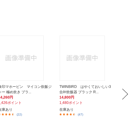
象印マホービン マイコン炊飯ジ
TWINBIRD はやくておいしい3
象印マ
ャー 極め炊き ブラ...
合IH炊飯器 ブラック R...
ター こ
14,260円
14,800円
5,480
1,426ポイント
1,480ポイント
548ポ
在庫あり
在庫あり
店在庫有
(22)
(47)