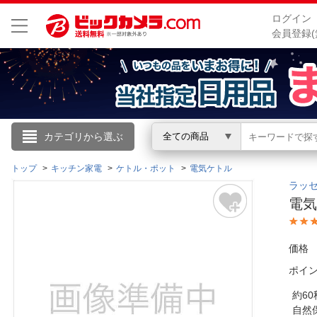
ログイン
会員登録(
こんにちは
カテゴリから選ぶ
全ての商品
ログイン
トップ
キッチン家電
ケトル・ポット
電気ケトル
ラッセル
電気ケ
新規会員登録
価格
会員メニュー
ポイ
お買いもの履歴
約6
閲覧履歴
自然