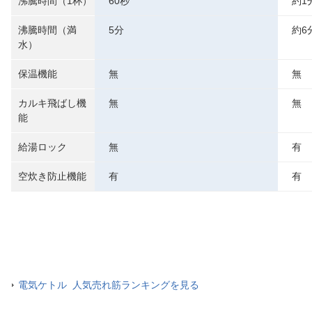
沸騰時間（1杯）
60秒
約1
沸騰時間（満
5分
約6
水）
保温機能
無
無
カルキ飛ばし機
無
無
能
給湯ロック
無
有
空炊き防止機能
有
有
電気ケトル 人気売れ筋ランキングを見る