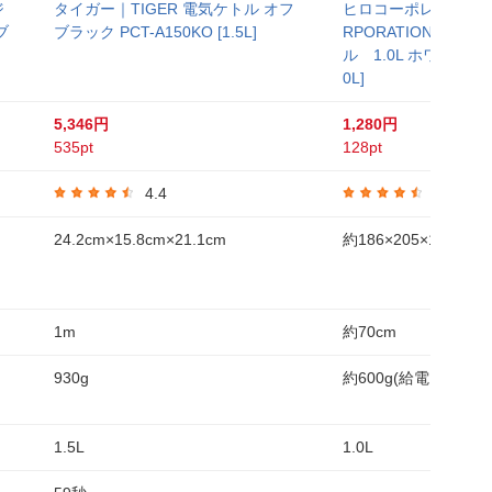
ジ
タイガー｜TIGER 電気ケトル オフ
ヒロコーポレーション｜
ブ
ブラック PCT-A150KO [1.5L]
RPORATION コー
ル 1.0L ホワイト HKM
0L]
5,346円
1,280円
535pt
128pt
4.4
4.6
24.2cm×15.8cm×21.1cm
約186×205×152m
1m
約70cm
930g
約600g(給電スタンド
1.5L
1.0L