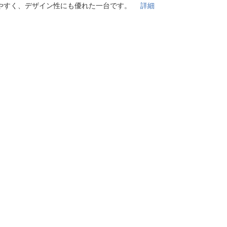
法
やすく、デザイン性にも優れた一台です。
詳細
よくある質問・お問合せ
I
ご利用規約
E