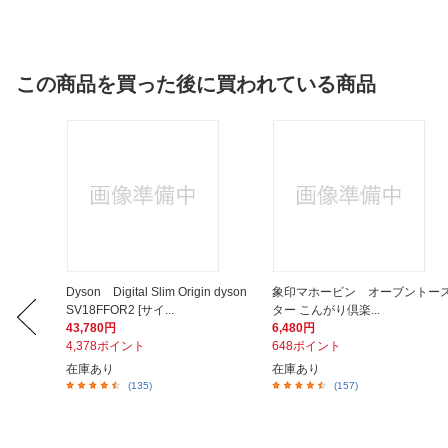
この商品を買った後に買われている商品
ク専用計
Dyson Digital Slim Origin dyson
象印マホービン オーブントー
SV18FFOR2 [サイ...
ター こんがり倶楽...
43,780円
6,480円
4,378ポイント
648ポイント
在庫あり
在庫あり
(135)
(157)