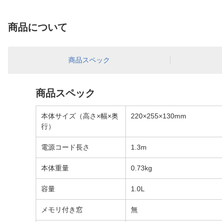
商品について
商品スペック
商品スペック
本体サイズ（高さ×幅×奥
220×255×130mm
行）
電源コード長さ
1.3m
本体重量
0.73kg
容量
1.0L
メモリ付き窓
無