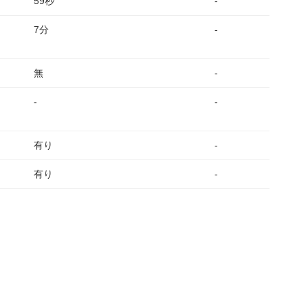
59秒
-
7分
-
無
-
-
-
有り
-
有り
-