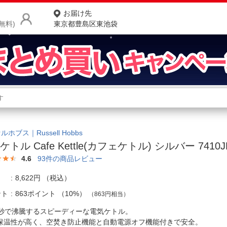
お届け先
無料)
東京都豊島区東池袋
商品をさがす
ランキングからさがす
ネ
カテゴリ一覧からさがす
ポ
ホブス｜Russell Hobbs
トル Cafe Kettle(カフェケトル) シルバー 7410JP 
店
4.6
93
件の商品レビュー
お
8,622円
（税込）
お客様サポート
ント
863ポイント
（
10%
）
（863円相当）
0秒で沸騰するスピーディーな電気ケトル。
ご利用ガイド
保温性が高く、空焚き防止機能と自動電源オフ機能付きで安全。