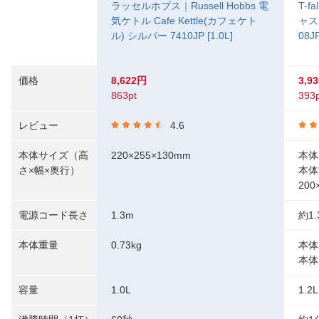
ラッセルホブス｜Russell Hobbs 電
T-
気ケトル Cafe Kettle(カフェケト
ャス
ル) シルバー 7410JP [1.0L]
08JP
価格
8,622円
3,9
863pt
393p
レビュー
4.6
本体サイズ（高
220×255×130mm
本体：
さ×幅×奥行）
本体
200
電源コード長さ
1.3m
約1.
本体重量
0.73kg
本体
本体
容量
1.0L
1.2L