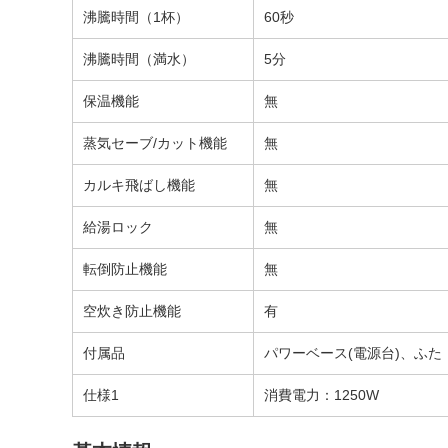
沸騰時間（1杯）
60秒
沸騰時間（満水）
5分
保温機能
無
蒸気セーブ/カット機能
無
カルキ飛ばし機能
無
給湯ロック
無
転倒防止機能
無
空炊き防止機能
有
付属品
パワーベース(電源台)、ふた
仕様1
消費電力：1250W