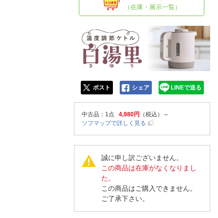
人窓口
（在庫・展示一覧）
R情報
nglish / 中文
ポスト
シェア
LINEで送る
中古品
：1点
4,980円
（税込）～
ソフマップで詳しく見る
誠に申し訳ございません。
この商品は在庫がなくなりまし
た。
この商品はご購入できません。
ご了承下さい。