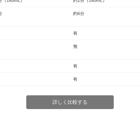
分（140mL）
約1分（140mL）
分
約6分
有
無
有
有
詳しく比較する