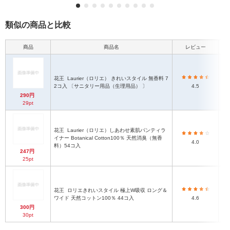
類似の商品と比較
商品
商品名
レビュー
花王
Laurier（ロリエ） きれいスタイル 無香料 7
2コ入 〔サニタリー用品（生理用品） 〕
4.5
290円
29pt
花王
Laurier（ロリエ）しあわせ素肌パンティラ
イナー Botanical Cotton100％ 天然消臭（無香
4.0
料）54コ入
247円
25pt
花王
ロリエきれいスタイル 極上W吸収 ロング＆
ワイド 天然コットン100％ 44コ入
4.6
300円
30pt