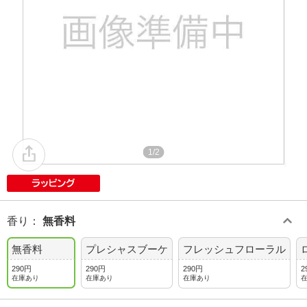
1/2
香り
：
無香料
無香料
プレシャスブーケ
フレッシュフローラル
290円
290円
290円
2
在庫あり
在庫あり
在庫あり