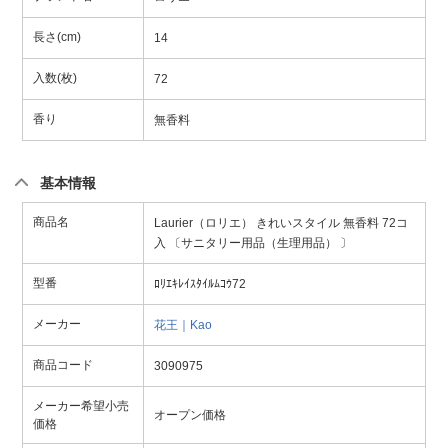
長さ(cm)
14
入数(枚)
72
香り
無香料
基本情報
商品名
Laurier（ロリエ） きれいスタイル 無香料 72コ
入 〔サニタリー用品（生理用品） 〕
型番
ﾛﾘｴｷﾚｲｽﾀｲﾙﾑｺｳ72
メーカー
花王｜Kao
商品コード
3090975
メーカー希望小売
オープン価格
価格