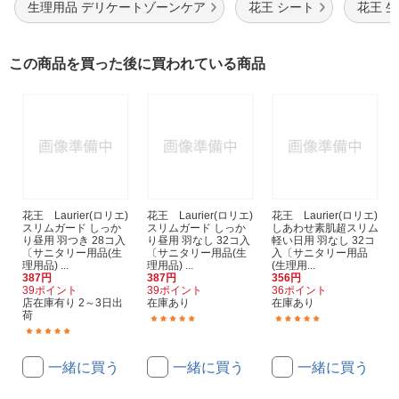
生理用品 デリケートゾーンケア
花王 シート
花王 
この商品を買った後に買われている商品
花王 Laurier(ロリエ)
花王 Laurier(ロリエ)
花王 Laurier(ロリエ)
スリムガード しっか
スリムガード しっか
しあわせ素肌超スリム
り昼用 羽つき 28コ入
り昼用 羽なし 32コ入
軽い日用 羽なし 32コ
〔サニタリー用品(生
〔サニタリー用品(生
入〔サニタリー用品
理用品) ...
理用品) ...
(生理用...
387円
387円
356円
39ポイント
39ポイント
36ポイント
店在庫有り 2～3日出
在庫あり
在庫あり
荷
(31)
(40)
(50)
一緒に買う
一緒に買う
一緒に買う