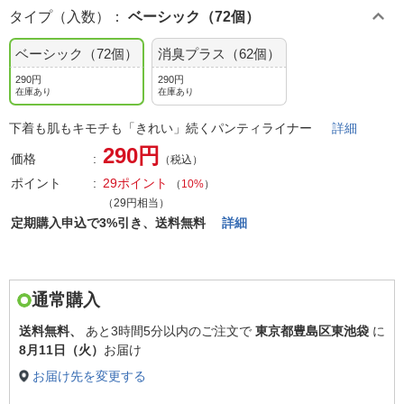
タイプ（入数）
：
ベーシック（72個）
ベーシック（72個）
消臭プラス（62個）
290円
290円
在庫あり
在庫あり
下着も肌もキモチも「きれい」続くパンティライナー
詳細
290円
価格
（税込）
ポイント
29ポイント
（
10%
）
（29円相当）
定期購入申込で3%引き、送料無料
詳細
通常購入
送料無料、
あと
3時間5分以内
のご注文で
東京都豊島区東池袋
に
8月11日（火）
お届け
お届け先を変更する