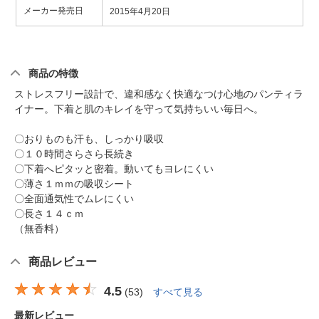
メーカー発売日
2015年4月20日
商品の特徴
ストレスフリー設計で、違和感なく快適なつけ心地のパンティラ
イナー。下着と肌のキレイを守って気持ちいい毎日へ。
〇おりものも汗も、しっかり吸収
〇１０時間さらさら長続き
〇下着へピタッと密着。動いてもヨレにくい
〇薄さ１ｍｍの吸収シート
〇全面通気性でムレにくい
〇長さ１４ｃｍ
（無香料）
商品レビュー
4.5
(
53
)
すべて見る
最新レビュー