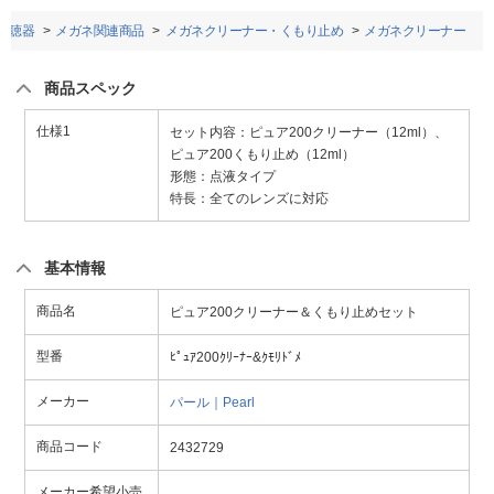
補聴器
メガネ関連商品
メガネクリーナー・くもり止め
メガネクリーナー
商品スペック
仕様1
セット内容：ピュア200クリーナー（12ml）、
ピュア200くもり止め（12ml）
形態：点液タイプ
特長：全てのレンズに対応
基本情報
商品名
ピュア200クリーナー＆くもり止めセット
型番
ﾋﾟｭｱ200ｸﾘｰﾅｰ&ｸﾓﾘﾄﾞﾒ
メーカー
パール｜Pearl
商品コード
2432729
メーカー希望小売