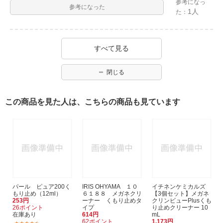
参考になっ
参考になった
1人
た：
すべて見る
閉じる
この商品を見た人は、こちらの商品も見ています
パール ピュア200く
IRIS OHYAMA １０
イチネンケミカルズ
もり止め（12ml）
６１８８ メガネクリ
【3個セット】メガネ
253円
ーナー くもり止めタ
クリンビューPlusくも
26ポイント
イプ
り止めクリーナー 10
在庫あり
614円
mL
62ポイント
1,173円