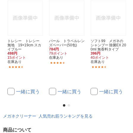
トレシー トレシー
パール トラベルレン
ソフト99 メガネの
無地 19×19cm スカ
ズペーパー(50包)
シャンプー 除菌EX 20
イブルー
784円
0ml 無香料タイプ
498円
79ポイント
396円
15ポイント
在庫あり
40ポイント
在庫あり
在庫あり
(53)
(91)
(317)
一緒に買う
一緒に買う
一緒に買う
メガネクリーナー 人気売れ筋ランキングを見る
商品について