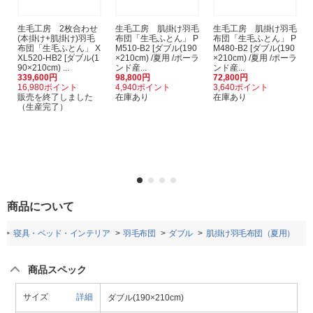
生毛工房 2枚合わせ
生毛工房 肌掛け羽毛
生毛工房 肌掛け羽毛
(本掛け+肌掛け)羽毛
布団「生毛ふとん」 P
布団「生毛ふとん」 P
布団「生毛ふとん」 X
M510-B2 [ダブル(190
M480-B2 [ダブル(190
XL520-HB2 [ダブル(1
×210cm) /夏用 /ポーラ
×210cm) /夏用 /ポーラ
90×210cm) ...
ンド産...
ンド産...
339,600円
98,800円
72,800円
16,980ポイント
4,940ポイント
3,640ポイント
販売を終了しました
在庫あり
在庫あり
（生産完了）
商品について
寝具・ベッド・インテリア
羽毛布団
ダブル
肌掛け羽毛布団（夏用）
商品スペック
サイズ
詳細
ダブル(190×210cm)