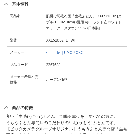
基本情報
商品名
肌掛け羽毛布団「生毛ふとん」 XXL520-B2 [ダ
ブル(190×210cm) /夏用 /ポーランド産ホワイト
マザーグースダウン99％ /日本製]
型番
XXL520B2_D_WH
メーカー
生毛工房｜UMO KOBO
商品コード
2267681
メーカー希望小売
オープン価格
価格
商品の特徴
良い「生毛(うもう)ふとん」で眠る幸せを、すべての方に。
うもうふとん専門店のこだわりの生毛(うもう)ふとんです。
【ビックカメラグループオリジナル】うもうふとん専門店「生毛