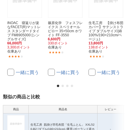
INOAC 寝返りが楽
篠原化学 フォスフレ
生毛工房 【掛け布団
なFACET(R)マットレ
イクス スペリオール
カバー】サテンストラ
ス スタンダードタイ
ピロー 35×50cm ホワ
イプ ダブルサイズ(綿
プ FM8905000 [シン
イト FF-3550
100%/190×210cm/ベ
グルサイズ]
6,600円
ージュ)
66,000円
330ポイント
13,800円
3,300ポイント
在庫あり
138ポイント
在庫あり
在庫あり
(1)
(1)
(3)
一緒に買う
一緒に買う
一緒に買う
類似の商品と比較
商品
商品名
レビュー
生毛工房
肌掛け羽毛布団「生毛ふとん」 XXL52
0-B2 [ダブル(190×210cm) /夏用 /ポーランド産ホ
-