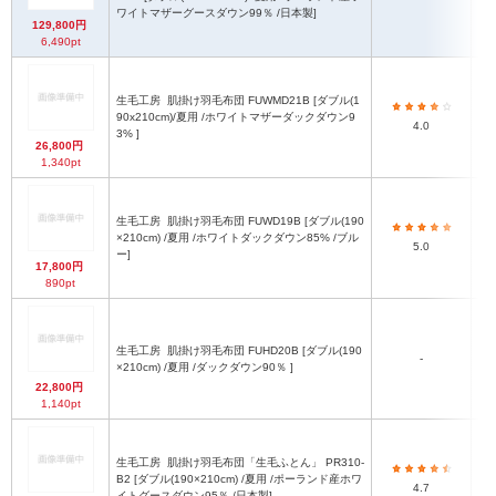
(
ワイトマザーグースダウン99％ /日本製]
129,800円
6,490pt
生毛工房
肌掛け羽毛布団 FUWMD21B [ダブル(1
90x210cm)/夏用 /ホワイトマザーダックダウン9
4.0
(
3% ]
26,800円
1,340pt
生毛工房
肌掛け羽毛布団 FUWD19B [ダブル(190
×210cm) /夏用 /ホワイトダックダウン85% /ブル
5.0
(
ー]
17,800円
890pt
生毛工房
肌掛け羽毛布団 FUHD20B [ダブル(190
-
×210cm) /夏用 /ダックダウン90％ ]
(
22,800円
1,140pt
生毛工房
肌掛け羽毛布団「生毛ふとん」 PR310-
B2 [ダブル(190×210cm) /夏用 /ポーランド産ホワ
4.7
(
イトグースダウン95％ /日本製]