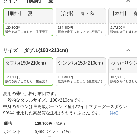
タイプ
：
【肌掛】 夏
【肌掛】 夏
【合掛】 春・秋
【本掛】 
129,800円
184,800円
217,800円
販売を終了しました（生産完了）
販売を終了しました（生産完了）
販売を終了しまし
サイズ
：
ダブル(190×210cm)
ダブル(190×210cm)
シングル(150×210cm)
ゆったりシング
ｃｍ)
129,800円
107,800円
107,800円
販売を終了しました（生産完了）
販売を終了しました（生産完了）
販売を終了しまし
夏用の薄い肌掛け布団です。
一般的なダブルサイズ、190×210cmです。
中身のダウンは最高級ポーランド産ホワイトマザーグースダウン
99%を使用した高品質な生毛(うもう）ふとんです。
詳細
価格
129,800円
（税込）
ポイント
6,490ポイント
（
5%
）