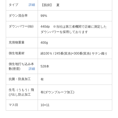
タイプ
詳細
【肌掛】 夏
ダウン混合率
99%
ダウンパワー(dp)
440dp ※当社は第三者機関で正確に測定した
ダウンパワーを採用しております
充填物重量
400g
側生地素材
綿100％ / 245番(双糸)×300番(双糸) サテン織り
側生地打ち込み本
528本
数(密度)
詳細
抗菌・防臭加工
有
生毛（うもう）飛
有(ダウンプルーフ加工)
び出し防止加工
マス目
10×11