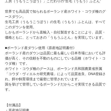
工房（うもうこうぼう）」こだわりの“生毛（うもう）ふとん”
世界でも高品質で知られるポーランド産ホワイト・コウダ種のグ
ースダウン。
生毛工房（うもうこうぼう）の生毛（うもう）ふとんは、すべて
このダウンを使用。
しかもポーランドから直輸入・自社製造することにより、品質・
価格ともに、とっておきの「うもうふとん」を実現しています。
■ポーランド産ダウン使用《原産地証明書付》
ポーランド産のダウンは品質に最も厳しい日本市場においても評
価が高く、その信頼を不動のものにしている品種（ホワイト・コ
ウダ種）です。
ホワイト・コウダ種のグースは、ポーランド共和国農業省所属
「コウダ・ヴィエルカ研究農場」によって品質改良、DNA登録さ
れ、餌や飼育環境まで厳密に管理されています。
国を挙げて管理しているポーランドだからこそ実現できる品質で
す。
【付属品】
・原産地証明書