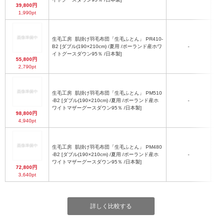
39,800円
1,990pt
生毛工房
肌掛け羽毛布団「生毛ふとん」 PR410-
B2 [ダブル(190×210cm) /夏用 /ポーランド産ホワ
-
(
イトグースダウン95％ /日本製]
55,800円
2,790pt
生毛工房
肌掛け羽毛布団「生毛ふとん」 PM510
-B2 [ダブル(190×210cm) /夏用 /ポーランド産ホ
-
(
ワイトマザーグースダウン95％ /日本製]
98,800円
4,940pt
生毛工房
肌掛け羽毛布団「生毛ふとん」 PM480
-B2 [ダブル(190×210cm) /夏用 /ポーランド産ホ
-
(
ワイトマザーグースダウン95％ /日本製]
72,800円
3,640pt
詳しく比較する