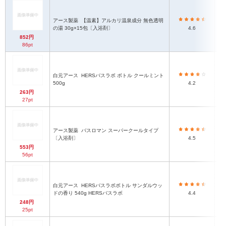
アース製薬
【温素】アルカリ温泉成分 無色透明
の湯 30g×15包〔入浴剤〕
4.6
852円
86pt
白元アース
HERSバスラボ ボトル クールミント
500g
4.2
263円
27pt
アース製薬
バスロマン スーパークールタイプ
〔入浴剤〕
4.5
553円
56pt
白元アース
HERSバスラボボトル サンダルウッ
ドの香り 540g HERSバスラボ
4.4
248円
25pt