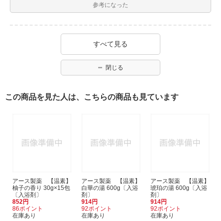
参考になった
すべて見る
閉じる
この商品を見た人は、こちらの商品も見ています
アース製薬 【温素】
アース製薬 【温素】
アース製薬 【温素】
柚子の香り 30g×15包
白華の湯 600g〔入浴
琥珀の湯 600g〔入浴
〔入浴剤〕
剤〕
剤〕
852円
914円
914円
86ポイント
92ポイント
92ポイント
在庫あり
在庫あり
在庫あり