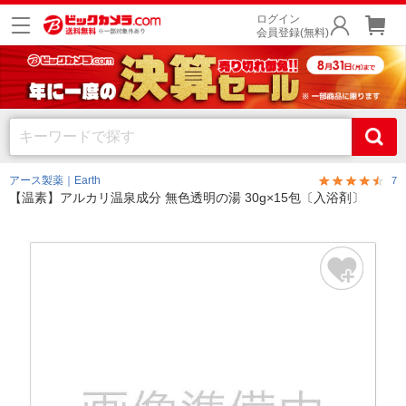
ログイン
会員登録(無料)
アース製薬｜Earth
7
【温素】アルカリ温泉成分 無色透明の湯 30g×15包〔入浴剤〕