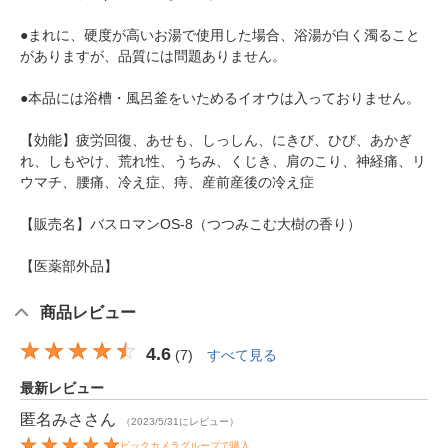
●まれに、硬度が高いお湯で使用した場合、浴湯が白く濁ること
がありますが、品質には問題ありません。
●本品には浴槽・風呂釜をいためるイオウは入っておりません。
【効能】疲労回復、あせも、しっしん、にきび、ひび、あかぎ
れ、しもやけ、荒れ性、うちみ、くじき、肩のこり、神経痛、リ
ウマチ、腰痛、冷え症、痔、産前産後の冷え症
【販売名】バスロマンOS-8（つつみこむ大樹の香り）
【医薬部外品】
商品レビュー
4.6
(
7
)
すべて見る
最新レビュー
匿名みさ
さん
（2023/5/31にレビュー）
ビックカメラグループで購入