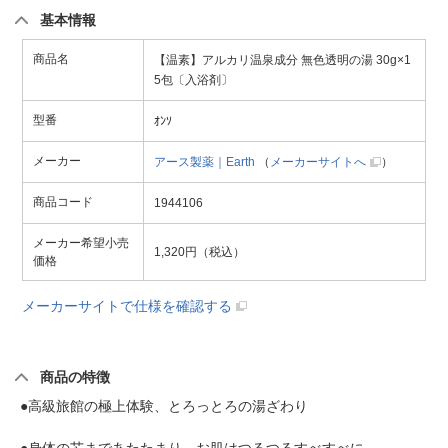
基本情報
商品名
【温素】アルカリ温泉成分 無色透明の湯 30g×1
5包〔入浴剤〕
型番
ｵﾝｿ
メーカー
アース製薬｜Earth
（
メーカーサイトへ
）
商品コード
1944106
メーカー希望小売
1,320円（税込）
価格
メーカーサイトで仕様を確認する
商品の特徴
●高級旅館の極上体験、とろっとろの湯ざわり