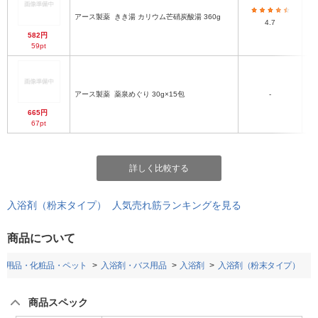
アース製薬
きき湯 カリウム芒硝炭酸湯 360g
4.7
582円
59pt
アース製薬
薬泉めぐり 30g×15包
-
665円
67pt
詳しく比較する
入浴剤（粉末タイプ） 人気売れ筋ランキングを見る
商品について
日用品・化粧品・ペット
入浴剤・バス用品
入浴剤
入浴剤（粉末タイプ）
商品スペック