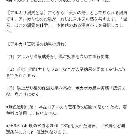
●身体の芯まであたたまり、お肌はつるつるすべすべに。
【アルカリ湯質とは】古くから「美人の湯」として知られる湯質
です。アルカリ性のお湯が、お肌にヌルヌル感を与えます。「温
素」はこの湯質を科学し、本格感のある湯ざわりを目指しまし
た。
【アルカリ芒硝湯の効果の流れ】
（1）アルカリ温泉成分が、温浴効果を高めて血行促進
（2）芒硝（硫酸ナトリウム）などが入浴効果を高めて身体の芯
まであたたまる
（3）湯上がり後の保温効果を高め、ポカポカ感を実感「疲労回
復、肩こりに効く」
●無色透明の湯： 本品はアルカリ芒硝湯の感触を活かすため、着
色料は使用しておりません。
●pH9.6（40度の水道水200Lに30gを入れた場合）※水質など測
定条件によりpH値は異なります。