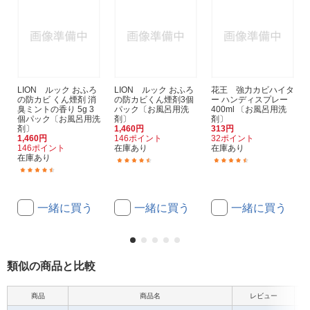
LION ルック おふろ
LION ルック おふろ
花王 強力カビハイタ
の防カビ くん煙剤 消
の防カビくん煙剤3個
ー ハンディスプレー
臭ミントの香り 5g 3
パック〔お風呂用洗
400ml 〔お風呂用洗
個パック〔お風呂用洗
剤〕
剤〕
剤〕
1,460円
313円
1,460円
146ポイント
32ポイント
146ポイント
在庫あり
在庫あり
在庫あり
(145)
(68)
(129)
一緒に買う
一緒に買う
一緒に買う
類似の商品と比較
商品
商品名
レビュー