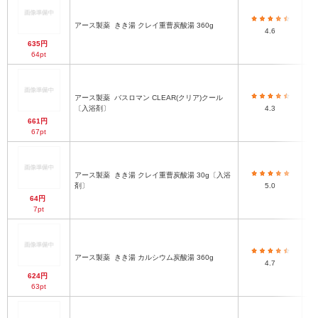
アース製薬
きき湯 クレイ重曹炭酸湯 360g
4.6
635円
64pt
アース製薬
バスロマン CLEAR(クリア)クール
〔入浴剤〕
4.3
661円
67pt
アース製薬
きき湯 クレイ重曹炭酸湯 30g〔入浴
剤〕
5.0
64円
7pt
アース製薬
きき湯 カルシウム炭酸湯 360g
4.7
624円
63pt