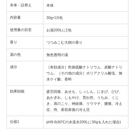
本体・詰替え
本体
内容量
30g×15包
使用量の目安
お湯200Lに1包
香り
つつみこむ大樹の香り
湯の色
無色透明の湯
成分
［有効成分］乾燥硫酸ナトリウム、炭酸ナトリ
ウム、［その他の成分］ポリアクリル酸塩、無
水ケイ酸、香料
効果効能
疲労回復、あせも、しっしん、にきび、ひび、
あかぎれ、しもやけ、荒れ性、うちみ、くじ
き、肩のこり、神経痛、リウマチ、腰痛、冷え
症、痔、産前産後の冷え症
仕様1
pH9.6(40℃の水道水200Lに30gを入れた場合)