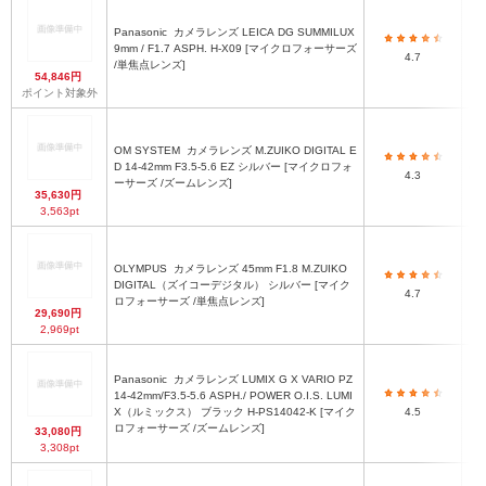
Panasonic
カメラレンズ LEICA DG SUMMILUX
最
9mm / F1.7 ASPH. H-X09 [マイクロフォーサーズ
4.7
/単焦点レンズ]
54,846円
ポイント対象外
OM SYSTEM
カメラレンズ M.ZUIKO DIGITAL E
D 14-42mm F3.5-5.6 EZ シルバー [マイクロフォ
φ6
4.3
ーサーズ /ズームレンズ]
35,630円
3,563pt
OLYMPUS
カメラレンズ 45mm F1.8 M.ZUIKO
DIGITAL（ズイコーデジタル） シルバー [マイク
4.7
ロフォーサーズ /単焦点レンズ]
29,690円
2,969pt
φ
Panasonic
カメラレンズ LUMIX G X VARIO PZ
14-42mm/F3.5-5.6 ASPH./ POWER O.I.S. LUMI
2
X（ルミックス） ブラック H-PS14042-K [マイク
4.5
先
ロフォーサーズ /ズームレンズ]
33,080円
ウ
3,308pt
（