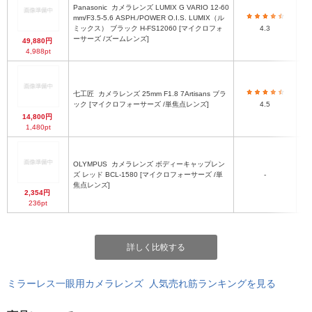
Panasonic
カメラレンズ LUMIX G VARIO 12-60
7
mm/F3.5-5.6 ASPH./POWER O.I.S. LUMIX（ル
端
ミックス） ブラック H-FS12060 [マイクロフォ
4.3
ーサーズ /ズームレンズ]
49,880円
4,988pt
七工匠
カメラレンズ 25mm F1.8 7Artisans ブラ
Φ
ック [マイクロフォーサーズ /単焦点レンズ]
4.5
14,800円
1,480pt
OLYMPUS
カメラレンズ ボディーキャップレン
ズ レッド BCL-1580 [マイクロフォーサーズ /単
-
焦点レンズ]
2,354円
236pt
詳しく比較する
ミラーレス一眼用カメラレンズ 人気売れ筋ランキングを見る