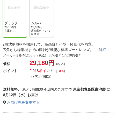
ブラック
シルバー
29,180円
29,180円
在庫あり
店在庫有り 2～3
日出荷
2段沈胴機構を採用して、高画質と小型・軽量化を両立。
広角から標準域までの撮影が可能な標準ズームレンズ。
詳細
メーカー価格 46,200円（税込） 36%引き 17,020円引き
29,180円
価格
（税込）
ポイント
2,918ポイント
（
10%
）
（2,918円相当）
送料無料、
あと
3時間30分以内
のご注文で
東京都豊島区東池袋
に
8月12日（水）
お届け
お届け先を変更する