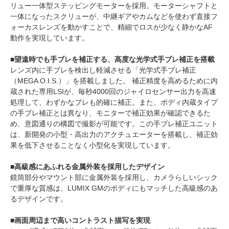
リュー一体型ステッピングモーターを採用。モーターシャフトと
一体になったスクリューが、中継ギアやカムなどを使わず直接フ
ォーカスレンズを動かすことで、精細でロスが少なく静かなAF
動作を実現しています。
■望遠時でも手ブレを補正する、高度な光学式手ブレ補正を搭載
レンズ内に手ブレを検出し軽減させる「光学式手ブレ補正
（MEGA O.I.S.）」を搭載しました。 補正精度を高めるために内
蔵された専用LSIが、毎秒4000回のジャイロセンサー出力を高速
処理して、わずかなブレも的確に補正。また、ボディ内蔵タイプ
の手ブレ補正とは異なり、モニターで補正効果が確認できるた
め、意図通りの構図で撮影が可能です。この手ブレ補正ユニット
は、新開発の小型・高出力のアクチュエーターを搭載し、補正効
果を低下させることなく小型化を実現しています。
■高級感にあふれる金属外装を採用したデザイン
鏡筒部分やマウント部に金属外装を採用し、カメラらしいシック
で重厚な質感は、LUMIX GMのボディにもマッチした高級感のあ
るデザインです。
■画面周辺まで高いコントラスト描写を実現