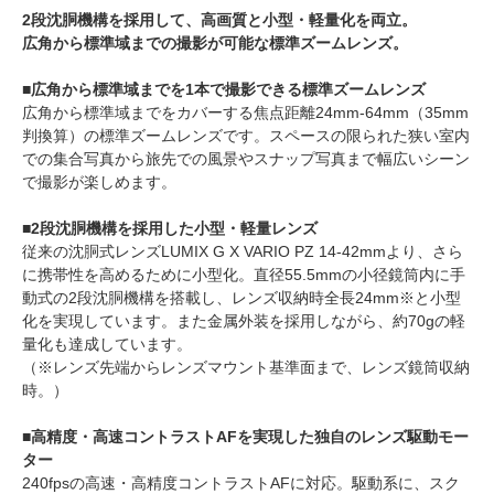
2段沈胴機構を採用して、高画質と小型・軽量化を両立。
広角から標準域までの撮影が可能な標準ズームレンズ。
■広角から標準域までを1本で撮影できる標準ズームレンズ
広角から標準域までをカバーする焦点距離24mm-64mm（35mm
判換算）の標準ズームレンズです。スペースの限られた狭い室内
での集合写真から旅先での風景やスナップ写真まで幅広いシーン
で撮影が楽しめます。
■2段沈胴機構を採用した小型・軽量レンズ
従来の沈胴式レンズLUMIX G X VARIO PZ 14-42mmより、さら
に携帯性を高めるために小型化。直径55.5mmの小径鏡筒内に手
動式の2段沈胴機構を搭載し、レンズ収納時全長24mm※と小型
化を実現しています。また金属外装を採用しながら、約70gの軽
量化も達成しています。
（※レンズ先端からレンズマウント基準面まで、レンズ鏡筒収納
時。）
■高精度・高速コントラストAFを実現した独自のレンズ駆動モー
ター
240fpsの高速・高精度コントラストAFに対応。駆動系に、スク