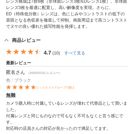
レンズ構成は7群8枚（非球面レンズ3枚/EDレンズ1枚）。非球面
レンズ3枚を最適に配置し、高い解像度を実現。さらに、
ED（特殊低分散）レンズは、色にじみやコントラストの低下の
原因となる色収差を徹底して抑制。画面周辺まで高コントラスト
でヌケの良い優れた描写性能を発揮します。
商品レビュー
4.7
(
10
)
すべて見る
最新レビュー
匿名
さん
（2025/2/13にレビュー）
色：ブラック
ビックカメラグループで購入
無難
カメラ購入時に付属しているレンズが壊れて代替品として買いま
した。
付属レンズと同じものなので可もなく不可もなくと言う感じで
す。
対応時の店員さんの対応が良かったので満足してます。