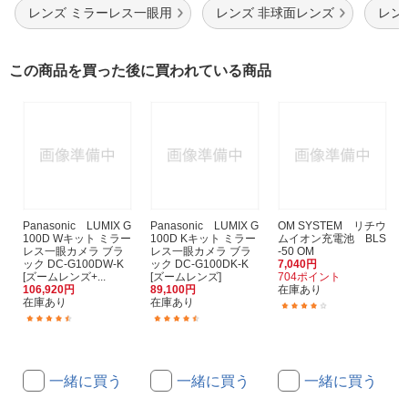
レンズ ミラーレス一眼用
レンズ 非球面レンズ
レン
この商品を買った後に買われている商品
Panasonic LUMIX G
Panasonic LUMIX G
OM SYSTEM リチウ
100D Wキット ミラー
100D Kキット ミラー
ムイオン充電池 BLS
レス一眼カメラ ブラ
レス一眼カメラ ブラ
-50 OM
ック DC-G100DW-K
ック DC-G100DK-K
7,040円
[ズームレンズ+...
[ズームレンズ]
704ポイント
106,920円
89,100円
在庫あり
在庫あり
在庫あり
(19)
(24)
(17)
一緒に買う
一緒に買う
一緒に買う