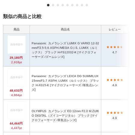
類似の商品と比較
商品
商品名
レビュー
Panasonic
カメラレンズ LUMIX G VARIO 12-32
2
mm/F3.5-5.6 ASPH./MEGA O.I.S. LUMIX（ルミ
ズ
ックス） ブラック H-FS12032-K [マイクロフォ
4.7
ズ
ーサーズ /ズームレンズ]
29,180円
マ
2,918pt
で
Panasonic
カメラレンズ LEICA DG SUMMILUX
φ5
15mm/F1.7 ASPH. LUMIX（ルミックス） ブラッ
レ
ク H-X015-K [マイクロフォーサーズ /単焦点レン
4.9
レ
ズ]
48,632円
4,864pt
OLYMPUS
カメラレンズ ED 12mm F2.0 M.ZUIK
O DIGITAL（ズイコーデジタル） ブラック [マイ
4.9
クロフォーサーズ /単焦点レンズ]
44,464円
4,447pt