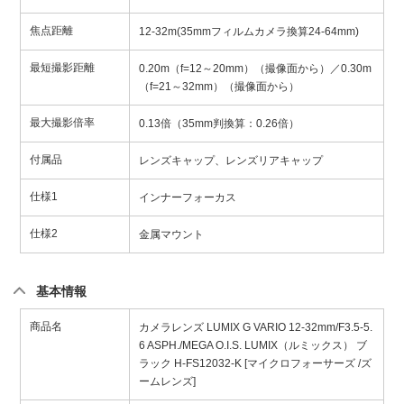
焦点距離
12-32m(35mmフィルムカメラ換算24-64mm)
最短撮影距離
0.20m（f=12～20mm）（撮像面から）／0.30m
（f=21～32mm）（撮像面から）
最大撮影倍率
0.13倍（35mm判換算：0.26倍）
付属品
レンズキャップ、レンズリアキャップ
仕様1
インナーフォーカス
仕様2
金属マウント
基本情報
商品名
カメラレンズ LUMIX G VARIO 12-32mm/F3.5-5.
6 ASPH./MEGA O.I.S. LUMIX（ルミックス） ブ
ラック H-FS12032-K [マイクロフォーサーズ /ズ
ームレンズ]