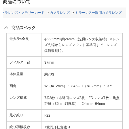
商品について
カメラレンズ・メモリーカード
カメラレンズ
ミラーレス一眼用カメラレンズ
商品スペック
最大径×全長
φ55.5mm×約24mm（沈胴レンズ収納時）※レン
ズ先端からレンズマウント基準面まで、レンズ
鏡筒収納時。
フィルター径
37mm
本体重量
約70g
画角
W（f=12mm）： 84°～ T（f=32mm）： 37°
レンズ構成
7群8枚（非球面レンズ3枚、EDレンズ1枚）焦点
距離（35mm判換算）：24mm～64mm
最小絞り
F22
絞り羽根枚数
7枚円形虹彩絞り