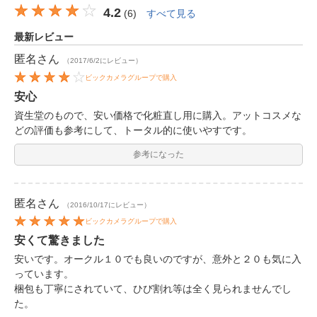
4.2
(
6
)
すべて見る
最新レビュー
匿名
さん
（2017/6/2にレビュー）
ビックカメラグループで購入
安心
資生堂のもので、安い価格で化粧直し用に購入。アットコスメな
どの評価も参考にして、トータル的に使いやすです。
参考になった
匿名
さん
（2016/10/17にレビュー）
ビックカメラグループで購入
安くて驚きました
安いです。オークル１０でも良いのですが、意外と２０も気に入
っています。
梱包も丁寧にされていて、ひび割れ等は全く見られませんでし
た。