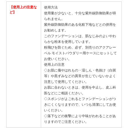
【使用上の注意な
使用方法
ど】
使用量が少ないと、十分な紫外線防御効果が得
られません。
紫外線防御効果のある化粧下地などとの併用を
お勧めします。
このファンデーションは、肌なじみのよいやわ
らかな粉末を使用しています。
粉飛びを防ぐため、必ず、別売りのアクアレー
ベル モイストパウダリー用ケースにセットして
お使いください。
使用上の注意
◇お肌に傷やはれもの・湿しん・色抜け（白斑
等）や黒ずみなどの異常が生じていないかよく
注意して使用してください。
お肌に合わないときは、使用を中止し、皮ふ科
医などにご相談ください。
◇スポンジがよごれるとファンデーションがつ
きにくくなりますので、いつも清潔にしてお使
いください。
◇落下などの衝撃により中味がわれることがあ
りますのでご注意ください。