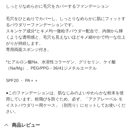
しっとりなめらかに毛穴をカバーするファンデーション
毛穴をひとぬりでカバーし、しっとりなめらかに肌にフィットす
るパウダリーファンデーションです。
スキンケア成分*とキメ均一微粒子パウダー配合で、内側から輝
くような透明感と、毛穴も見えないほどキメ細やかで均一な仕上
がりが持続します。
専用両面スポンジ付き。
*ヒアルロン酸Na、水溶性コラーゲン、グリセリン、ケイ酸
（Na/Mg）、PEG/PPG－36/41ジメチルエーテル
SPF20 ・ PA＋＋
●このファンデーションは、肌なじみのよいやわらかな粉末を使
用しています。粉飛びを防ぐため、必ず、「アクアレーベル モ
イストパウダリー用ケース」（別売り）にセットしてお使いくだ
さい。
商品レビュー