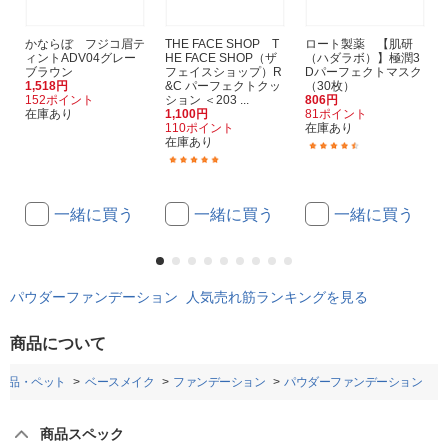
かならぼ フジコ眉テ
THE FACE SHOP T
ロート製薬 【肌研
ィントADV04グレー
HE FACE SHOP（ザ
（ハダラボ）】極潤3
ブラウン
フェイスショップ）R
Dパーフェクトマスク
1,518円
&C パーフェクトクッ
（30枚）
152ポイント
ション ＜203 ...
806円
在庫あり
1,100円
81ポイント
110ポイント
在庫あり
在庫あり
(25)
(2)
一緒に買う
一緒に買う
一緒に買う
パウダーファンデーション 人気売れ筋ランキングを見る
商品について
粧品・ペット
ベースメイク
ファンデーション
パウダーファンデーション
商品スペック