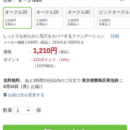
色番
：
オークル20
オークル20
オークル10
オークル30
ピンクオークル
1,210円
1,320円
1,320円
1,320円
在庫あり
在庫あり
在庫あり
在庫あり
しっとりなめらかに毛穴をカバーするファンデーション
詳細
メーカー価格 1,540円（税込） 21%引き 330円引き
1,210円
価格
（税込）
ポイント
121ポイント
（
10%
）
（121円相当）
送料無料、
あと
3時間15分以内
のご注文で
東京都豊島区東池袋
に
8月10日（月）
お届け
お届け先を変更する
数量
個