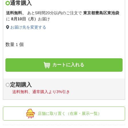
通常購入
送料無料、
あと
5時間20分以内
のご注文で
東京都豊島区東池袋
に
8月10日（月）
お届け
お届け先を変更する
数量
個
1
カートに入れる
定期購入
送料無料、通常購入より3%引き
店舗に取り置く（在庫・展示一覧）