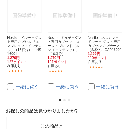
Nestle ドルチェグス
Nestle ドルチェグス
Nestle ネスカフェ
ト専用カプセル 「エ
ト専用カプセル 「ロ
ドルチェ グスト 専用
スプレッソ・インテン
ースト ブレンド（ル
カプセル カプチーノ
ソ」（16杯分） INS
ンゴ インテンソ）」
（8杯分） CAP16001
16001
（16杯分）...
1,100円
1,270円
1,270円
110ポイント
127ポイント
127ポイント
在庫あり
在庫あり
在庫あり
(1136)
(104)
(85)
一緒に買う
一緒に買う
一緒に買う
お探しの商品は見つかりましたか?
この商品と