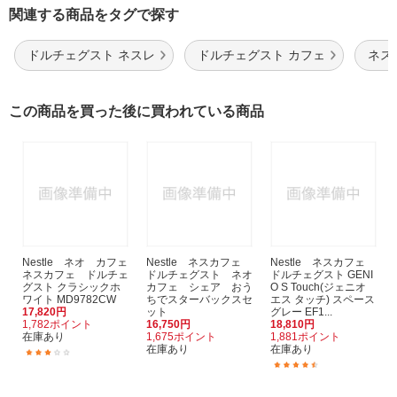
関連する商品をタグで探す
ドルチェグスト ネスレ
ドルチェグスト カフェ
ネス
この商品を買った後に買われている商品
Nestle ネオ カフェ
Nestle ネスカフェ
Nestle ネスカフェ
ネスカフェ ドルチェ
ドルチェグスト ネオ
ドルチェグスト GENI
グスト クラシックホ
カフェ シェア おう
O S Touch(ジェニオ
ワイト MD9782CW
ちでスターバックスセ
エス タッチ) スペース
17,820円
ット
グレー EF1...
1,782ポイント
16,750円
18,810円
在庫あり
1,675ポイント
1,881ポイント
在庫あり
在庫あり
(1)
(21)