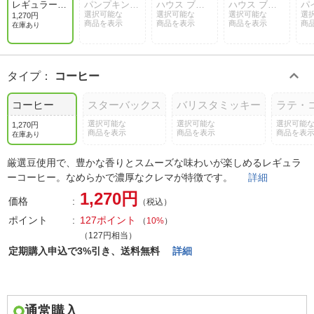
レギュラーブ
パンプキン
ハウス ブレ
ハウス ブレ
パ
レンド（16杯
スパイス ラ
選択可能な
ンド（12杯
選択可能な
ンド（60杯
選択可能な
ス
選
1,270円
商品を表示
商品を表示
商品を表示
商
分）
テ（6杯分）
分）
分）
（
在庫あり
タイプ
：
コーヒー
コーヒー
スターバックス
バリスタミッキー
ラテ・
選択可能な
選択可能な
選択可能
1,270円
商品を表示
商品を表示
商品を表
在庫あり
厳選豆使用で、豊かな香りとスムーズな味わいが楽しめるレギュラ
ーコーヒー。なめらかで濃厚なクレマが特徴です。
詳細
1,270円
価格
（税込）
ポイント
127ポイント
（
10%
）
（127円相当）
定期購入申込で3%引き、送料無料
詳細
通常購入