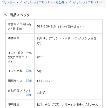
プリンター
インクジェットプリンター・複合機
インクジェットプリンター
商品スペック
本体サイズ(幅×高
584×159×310 （トレイ類を含まず）
さ×奥行)mm
本体重量
約8.1kg（プリントヘッド、インクタンクを含
む）
インク(独立・一体
型)(多機能プリン
独立
タ)
インク色数
詳細
5色
用紙サイズ
詳細
L判～A3ノビ
自動両面プリント
非対応
詳細
印刷速度
L判フチなし写真（カラー）約30秒、A4フチあ