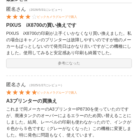
匿名
さん
（2026/5/31にレビュー）
ビックカメラグループで購入
PIXUS iX8700の買い換えです
PIXUS iX8700の印刷が上手くいかなくなり買い換えました。私
の場合はキャノンのプリンターは故障しやすいのですが他のメー
カーもぱっとしないので発売日はかなり古いですがこの機種にし
ました。使用してみると安定感あり印刷も綺麗でした。
参考になった
匿名
さん
（2025/1/27にレビュー）
ビックカメラグループで購入
A3プリンターの買換え
これまで同メーカーのA3プリンターIP8730を使っていたのです
が、廃液タンクのオーバーによるエラーのため買い替えることに
しました。結局、レーベルの印刷も使わなかったので、インクが
６色から５色ですむ（グレーがなくなった）この機種に変更しま
した。特に発色に問題もなく、使えています。