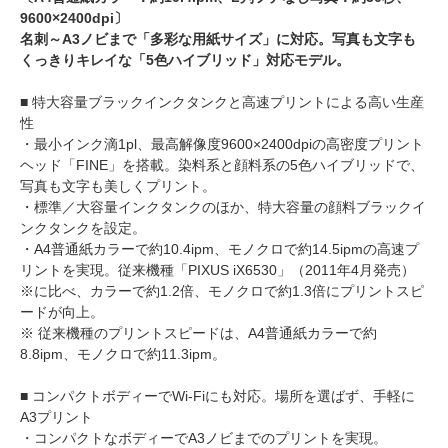
9600×2400dpi〕
名刺～A3ノビまで「多彩な用紙サイズ」に対応。写真も文字も
くっきりキレイな「5色ハイブリッド」対応モデル。
■ 特大容量ブラックインクタンクと高速プリントによる高い生産
性
・最小インク滴1pl、最高解像度9600×2400dpiの高密度プリント
ヘッド「FINE」を搭載。染料系と顔料系の5色ハイブリッドで、
写真も文字も美しくプリント。
・標準／大容量インクタンクのほか、特大容量の顔料ブラックイ
ンクタンクを設定。
・A4普通紙カラーで約10.4ipm、モノクロで約14.5ipmの高速プ
リントを実現。従来機種「PIXUS iX6530」（2011年4月発売）
※に比べ、カラーで約1.2倍、モノクロで約1.3倍にプリントスピ
ードが向上。
※ 従来機種のプリントスピードは、A4普通紙カラーで約
8.8ipm、モノクロで約11.3ipm。
■ コンパクトボディーでWi-Fiにも対応。場所を選ばず、手軽に
A3プリント
・コンパクトなボディーでA3ノビまでのプリントを実現。