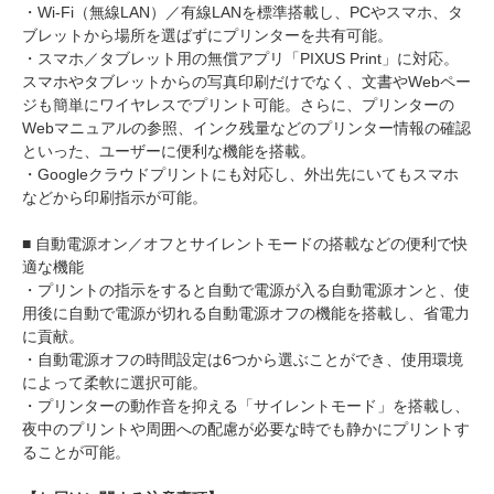
・Wi-Fi（無線LAN）／有線LANを標準搭載し、PCやスマホ、タ
ブレットから場所を選ばずにプリンターを共有可能。
・スマホ／タブレット用の無償アプリ「PIXUS Print」に対応。
スマホやタブレットからの写真印刷だけでなく、文書やWebペー
ジも簡単にワイヤレスでプリント可能。さらに、プリンターの
Webマニュアルの参照、インク残量などのプリンター情報の確認
といった、ユーザーに便利な機能を搭載。
・Googleクラウドプリントにも対応し、外出先にいてもスマホ
などから印刷指示が可能。
■ 自動電源オン／オフとサイレントモードの搭載などの便利で快
適な機能
・プリントの指示をすると自動で電源が入る自動電源オンと、使
用後に自動で電源が切れる自動電源オフの機能を搭載し、省電力
に貢献。
・自動電源オフの時間設定は6つから選ぶことができ、使用環境
によって柔軟に選択可能。
・プリンターの動作音を抑える「サイレントモード」を搭載し、
夜中のプリントや周囲への配慮が必要な時でも静かにプリントす
ることが可能。