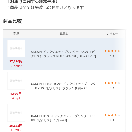
【お届けに関する注意事項】
当商品は全て軒先渡しのお届けとなります。
商品比較
商品
商品名
レビュー
CANON
インクジェットプリンター PIXUS（ピ
クサス） ブラック PIXUS iX6830 [L判～A3ノビ]
4.4
27,280円
2,728pt
CANON
PIXUS TS203 インクジェットプリンタ
ー PIXUS（ピクサス） ブラック [L判～A4]
4.2
4,950円
495pt
CANON
IP7230 インクジェットプリンター PIX
US（ピクサス） [L判～A4]
4.2
15,191円
1,520pt