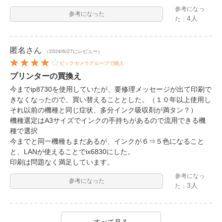
参考になっ
参考になった
4人
た：
匿名
さん
（2024/6/27にレビュー）
ビックカメラグループで購入
プリンターの買換え
今までip8730を使用していたが、要修理メッセージが出て印刷で
きなくなったので、買い替えることとした。（１０年以上使用し
それ以前の機種と同じ症状、多分インク吸収剤が満タン？）
機種選定はA3サイズでインクの手持ちがあるので流用できる機
種で選択
今までと同一機種もまだあるが、インクが６⇒５色になること
と、LANが使えることでix6830にした。
印刷は問題なく満足しています。
参考になっ
参考になった
3人
た：