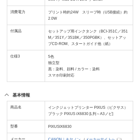
消費電力
プリント時約24W スリープ時（USB接続）約
2.0W
付属品
セットアップ用インクタンク（BCI-351C／351
M／351Y／351BK／350PGBK）、セットアッ
プCD-ROM、スタートガイド他（紙）
仕様3
5色
独立型
黒：染料、顔料 / カラー：染料
スマホ印刷対応
基本情報
商品名
インクジェットプリンター PIXUS（ピクサス）
ブラック PIXUS iX6830 [L判～A3ノビ]
型番
PIXUSIX6830
メーカー
CANON｜キヤノン
（
メーカーサイトへ
）