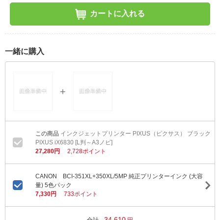
カートに入れる
一緒に購入
インクジェットプリンター PIXUS（ピクサス） ブラック
PIXUS iX6830 [L判～A3ノビ]
27,280円
2,728ポイント
CANON BCI-351XL+350XL/5MP 純正プリンターインク (大容
量) 5色パック
7,330円
733ポイント
34,610