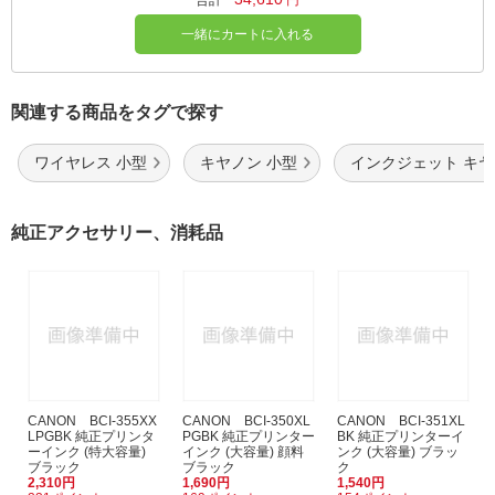
合計
円
一緒にカートに入れる
関連する商品をタグで探す
ワイヤレス 小型
キヤノン 小型
インクジェット キ
純正アクセサリー、消耗品
CANON BCI-355XX
CANON BCI-350XL
CANON BCI-351XL
LPGBK 純正プリンタ
PGBK 純正プリンター
BK 純正プリンターイ
ーインク (特大容量)
インク (大容量) 顔料
ンク (大容量) ブラッ
ブラック
ブラック
ク
2,310円
1,690円
1,540円