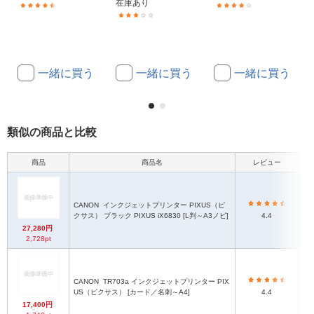
在庫あり
(866)
(2)
(1)
一緒に買う
一緒に買う
一緒に買う
類似の商品と比較
商品
商品名
レビュー
CANON
インクジェットプリンター PIXUS（ピ
クサス） ブラック PIXUS iX6830 [L判～A3ノビ]
4.4
27,280円
2,728pt
CANON
TR703a インクジェットプリンター PIX
US（ピクサス） [カード／名刺～A4]
4.4
17,400円