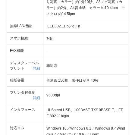
り写真（カラー）約1分10秒、A3ノビ写真（カ
ラー）約2分、A4普通紙 カラー 約10.4ipm モ
ノクロ 約14.5ipm
無線LAN機能
IEEE802.11 b／g／n
スマホ接続
対応
FAX機能
-
ディスクレーベル
非対応
プリント
詳細
給紙容量
普通紙 150枚 郵便はがき 40枚
プリンタ解像度
9600dpi
詳細
インタフェース
Hi-Speed USB、100BASE-TX/10BASE-T、IEE
E 802.11b/g/n
対応ＯＳ
Windows 10／Windows 8.1／Windows 8／Wind
ows 7／Mac OS X 10.6~／Linux