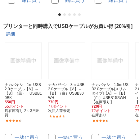
一緒に買う
一緒に買う
一緒に買う
プリンターと同時購入でUSBケーブルがお買い得 [20%引]
詳細
ナカバヤシ 1m USB
ナカバヤシ 3m USB
ナカバヤシ 1.5m US
ナ
2.0ケーブル【A】⇔
2.0ケーブル【A】⇔
B2.0ケーブル[スリム
2
【B】（黒） USBB1
【B】（白）USBB30
タイプ]【A】⇔【B】
イ
0BK
WH
（白）USBB15SWH
（
550円
770円
【在庫限り】
【
55ポイント
77ポイント
720円
7
店在庫有り 2～3日出
次回入荷未定
72ポイント
7
荷
在庫あり
在
(80)
(84)
(36)
一緒に買う
一緒に買う
一緒に買う