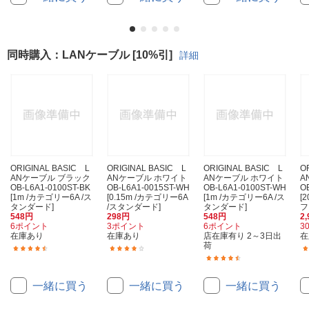
同時購入：LANケーブル [10%引]
詳細
ORIGINAL BASIC L
ORIGINAL BASIC L
ORIGINAL BASIC L
O
ANケーブル ブラック
ANケーブル ホワイト
ANケーブル ホワイト
A
OB-L6A1-0100ST-BK
OB-L6A1-0015ST-WH
OB-L6A1-0100ST-WH
O
[1m /カテゴリー6A /ス
[0.15m /カテゴリー6A
[1m /カテゴリー6A /ス
[
タンダード]
/スタンダード]
タンダード]
フ
548円
298円
548円
2
6ポイント
3ポイント
6ポイント
3
在庫あり
在庫あり
店在庫有り 2～3日出
在
荷
(42)
(18)
(42)
一緒に買う
一緒に買う
一緒に買う