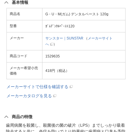
基本情報
商品名
G・U・M(ガム) デンタルペースト 120g
型番
ｶﾞﾑﾃﾞﾝﾀﾙﾍﾟｰｽﾄ120
メーカー
サンスター｜SUNSTAR
（
メーカーサイト
へ
）
商品コード
1529635
メーカー希望小売
418円（税込）
価格
メーカーサイトで仕様を確認する
メーカーカタログを見る
商品の特徴
歯周病菌を殺菌し、殺菌後の菌の破片（LPS）までしっかり吸着
除去すると共に、炎症を防いでより効果的に歯周病と口臭を予防