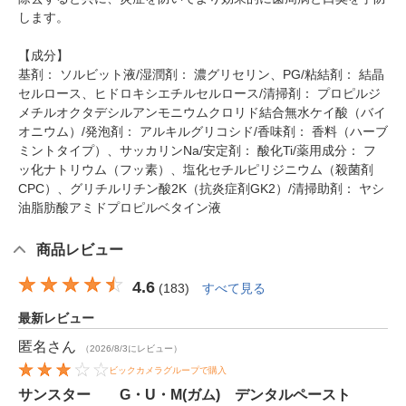
します。
【成分】
基剤： ソルビット液/湿潤剤： 濃グリセリン、PG/粘結剤： 結晶
セルロース、ヒドロキシエチルセルロース/清掃剤： プロピルジ
メチルオクタデシルアンモニウムクロリド結合無水ケイ酸（バイ
オニウム）/発泡剤： アルキルグリコシド/香味剤： 香料（ハーブ
ミントタイプ）、サッカリンNa/安定剤： 酸化Ti/薬用成分： フ
ッ化ナトリウム（フッ素）、塩化セチルピリジニウム（殺菌剤
CPC）、グリチルリチン酸2K（抗炎症剤GK2）/清掃助剤： ヤシ
油脂肪酸アミドプロピルベタイン液
商品レビュー
4.6
(
183
)
すべて見る
最新レビュー
匿名
さん
（2026/8/3にレビュー）
ビックカメラグループで購入
サンスター G・U・M(ガム) デンタルペースト