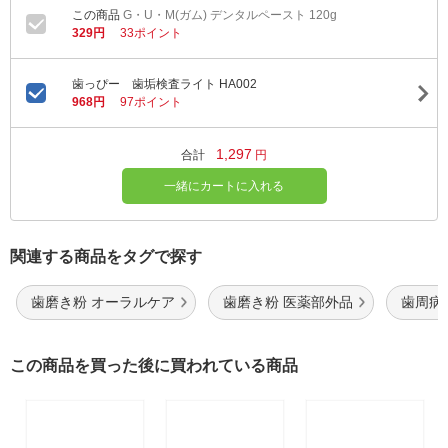
G・U・M(ガム) デンタルペースト 120g
329円
33ポイント
歯っぴー 歯垢検査ライト HA002
968円
97ポイント
1,297
合計
円
一緒にカートに入れる
関連する商品をタグで探す
歯磨き粉 オーラルケア
歯磨き粉 医薬部外品
歯周病
この商品を買った後に買われている商品