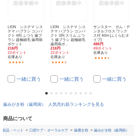
LION システマ シス
LION システマ シス
サンスター ガム・デ
テマ ハブラシ コンパ
テマ ハブラシ コンパ
ンタルフロス ワック
クト 4列 ふつう 歯ブ
クト 3列 スリム ふつ
ス付 40m [ふくらむタ
ラシ 超極細毛 歯周病
う 歯ブラシ 超極細毛
イプ]
ポケット
歯周病ポ...
486円
216円
216円
49ポイント
22ポイント
22ポイント
在庫あり
在庫あり
在庫あり
(130)
(56)
(76)
一緒に買う
一緒に買う
一緒に買う
歯みがき粉（歯周病） 人気売れ筋ランキングを見る
商品について
化粧品・ペット
口腔ケア・オーラルケア
歯磨き粉
歯みがき粉（歯周病）