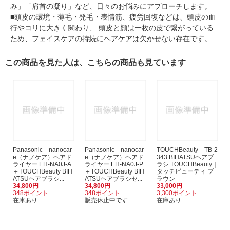
み」「肩首の凝り」など、日々のお悩みにアプローチします。
■頭皮の環境・薄毛・発毛・表情筋、疲労回復などは、頭皮の血
行やコリに大きく関わり、 頭皮と顔は一枚の皮で繋がっている
ため、フェイスケアの持続にヘアケアは欠かせない存在です。
この商品を見た人は、こちらの商品も見ています
Panasonic nanocar
Panasonic nanocar
TOUCHBeauty TB-2
e（ナノケア）ヘアド
e（ナノケア）ヘアド
343 BIHATSUヘアブ
ライヤー EH-NA0J-A
ライヤー EH-NA0J-P
ラシ TOUCHBeauty｜
＋TOUCHBeauty BIH
＋TOUCHBeauty BIH
タッチビューティ ブ
ATSUヘアブラシ...
ATSUヘアブラシセ...
ラウン
34,800円
34,800円
33,000円
348ポイント
348ポイント
3,300ポイント
在庫あり
販売休止中です
在庫あり