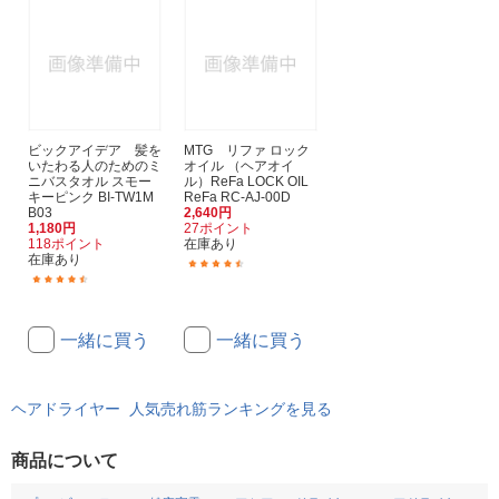
ビックアイデア 髪を
MTG リファ ロック
いたわる人のためのミ
オイル （ヘアオイ
ニバスタオル スモー
ル）ReFa LOCK OIL
キーピンク BI-TW1M
ReFa RC-AJ-00D
B03
2,640円
1,180円
27ポイント
118ポイント
在庫あり
在庫あり
(51)
(32)
一緒に買う
一緒に買う
ヘアドライヤー 人気売れ筋ランキングを見る
商品について