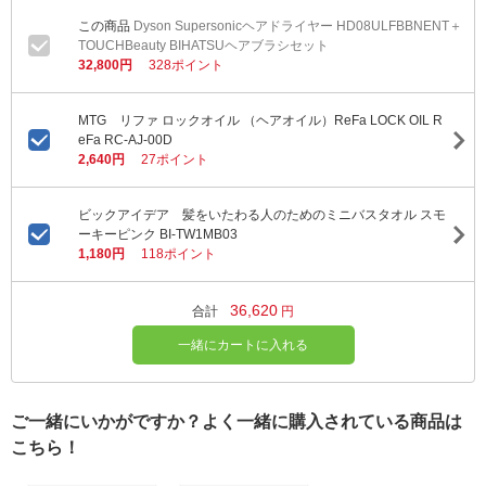
Dyson Supersonicヘアドライヤー HD08ULFBBNENT＋
TOUCHBeauty BIHATSUヘアブラシセット
32,800円
328ポイント
MTG リファ ロックオイル （ヘアオイル）ReFa LOCK OIL R
eFa RC-AJ-00D
2,640円
27ポイント
ビックアイデア 髪をいたわる人のためのミニバスタオル スモ
ーキーピンク BI-TW1MB03
1,180円
118ポイント
36,620
合計
円
一緒にカートに入れる
ご一緒にいかがですか？よく一緒に購入されている商品は
こちら！