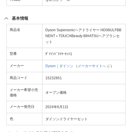
基本情報
商品名
Dyson Supersonicヘアドライヤー HD08ULFBB
NENT＋TOUCHBeauty BIHATSUヘアブラシセ
ット
型番
ﾀﾞｲｿﾝﾄﾞﾗｲﾔｰｾｯﾄ1
メーカー
Dyson｜ダイソン
（
メーカーサイトへ
）
商品コード
15232851
メーカー希望小売
オープン価格
価格
メーカー発売日
2024年6月1日
色
ダイソンドライヤーセット