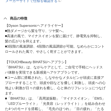
メーカーサイトで仕様を確認する
商品の特徴
【Dyson Supersonicヘアドライヤー】
■熱ダメージから髪を守り、ツヤ髪へ。
■高速の風で、マイナスイオンを髪に届けて、静電気を抑制し、
髪の広がりを抑えます。
■3段階の風速調節、4段階の風温調節が可能。なめらかにコント
ロールされた風で、やさしく乾すことができます。
【TOUCHBeauty BIHATSUヘアブラシ】
「BIHATSU」は、ながらケアとして、ご自宅で手軽にヘッドス
パ体験を実現できる新感覚ヘアケアブラシです。
■コーム部に搭載された、しなやかなメタルピンが頭皮に直接ア
プローチすることで、頭皮や顔などを優しく刺激し、頭皮への心
地よい刺激が日々の疲れを癒し、心と体のリフレッシュにつなげ
ます。
■「BIHATSU」は、「高周波振動」「マイナスイオン」「EMS」
「LEDブルーライト」「光美容（レッドライト）」を組み合わせ
た4つのモードを搭載し、「毛先のほつれ」「目の疲れ」「たる