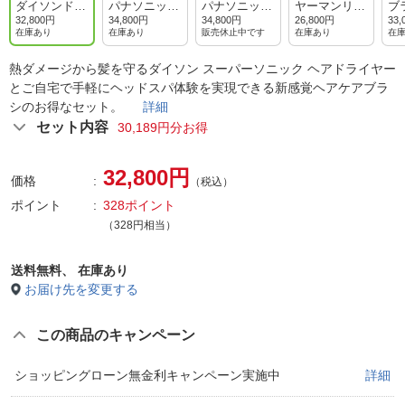
ダイソンドラ
パナソニック
パナソニック
ヤーマンリフ
ブ
イヤーセット
ドライヤー
ドライヤー
トドライヤー
32,800円
34,800円
34,800円
26,800円
33,
（ディープネ
（ラベンダー
(ネイビー)
在庫あり
在庫あり
販売休止中です
在庫あり
在
イビー）
ピンク）
熱ダメージから髪を守るダイソン スーパーソニック ヘアドライヤー
とご自宅で手軽にヘッドスパ体験を実現できる新感覚ヘアケアブラ
シのお得なセット。
詳細
セット内容
30,189円分お得
32,800円
価格
（税込）
ポイント
328ポイント
（328円相当）
送料無料、
在庫あり
お届け先を変更する
この商品のキャンペーン
ショッピングローン無金利キャンペーン実施中
詳細