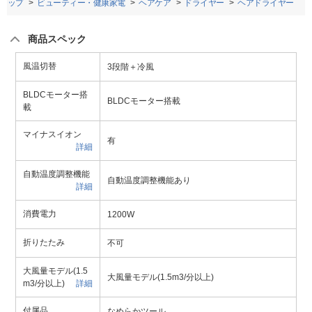
トップ
ビューティー・健康家電
ヘアケア
ドライヤー
ヘアドライヤー
商品スペック
風温切替
3段階＋冷風
BLDCモーター搭
BLDCモーター搭載
載
マイナスイオン
有
詳細
自動温度調整機能
自動温度調整機能あり
詳細
消費電力
1200W
折りたたみ
不可
大風量モデル(1.5
大風量モデル(1.5m3/分以上)
m3/分以上)
詳細
付属品
なめらかツール