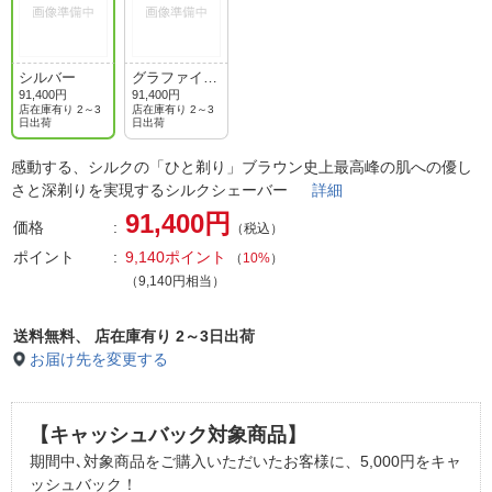
シルバー
グラファイト
ダスク
91,400円
91,400円
店在庫有り 2～3
店在庫有り 2～3
日出荷
日出荷
感動する、シルクの「ひと剃り」ブラウン史上最高峰の肌への優し
さと深剃りを実現するシルクシェーバー
詳細
91,400円
価格
（税込）
ポイント
9,140ポイント
（
10%
）
（9,140円相当）
送料無料、
店在庫有り 2～3日出荷
お届け先を変更する
【キャッシュバック対象商品】
期間中､対象商品をご購入いただいたお客様に、5,000円をキャ
ッシュバック！