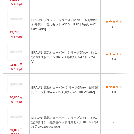
5,480pt
BRAUN
ブラウン シリーズ9 sport+ 洗浄機付
きモデル・替刃セット 9350cc-BSP [4枚刃 /AC1
4.7
00V-240V]
43,760円
4,376pt
BRAUN
電気シェーバー シリーズ9Pro+ 6in1
洗浄機付きモデル 9667CC [4枚刃 /AC100V-240
4.6
V]
64,800円
6,480pt
BRAUN
電動シェーバー シリーズ9Pro+【日本限
定モデル】 9577cc-KG [4枚刃 /AC100V-240V]
4.0
50,800円
5,080pt
BRAUN
電気シェーバー シリーズ9Pro+ 6in1
洗浄機付き・美顔器ヘッド付属モデル 9687CC [4
-
枚刃 /AC100V-240V]
79,800円