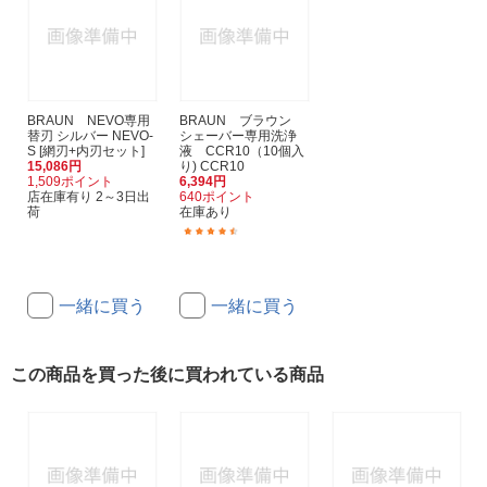
BRAUN NEVO専用
BRAUN ブラウン
替刃 シルバー NEVO-
シェーバー専用洗浄
S [網刃+内刃セット]
液 CCR10（10個入
15,086円
り) CCR10
1,509ポイント
6,394円
店在庫有り 2～3日出
640ポイント
荷
在庫あり
(136)
一緒に買う
一緒に買う
この商品を買った後に買われている商品