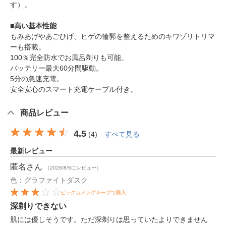
す）。
■高い基本性能
もみあげやあごひげ、ヒゲの輪郭を整えるためのキワゾリトリマ
ーも搭載。
100％完全防水でお風呂剃りも可能。
バッテリー最大60分間駆動。
5分の急速充電。
安全安心のスマート充電ケーブル付き。
商品レビュー
4.5
(
4
)
すべて見る
最新レビュー
匿名
さん
（2026/8/5にレビュー）
色：グラファイトダスク
ビックカメラグループで購入
深剃りできない
肌には優しそうです。ただ深剃りは思っていたよりできません