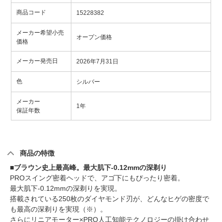
商品コード
15228382
メーカー希望小売
オープン価格
価格
メーカー発売日
2026年7月31日
色
シルバー
メーカー
1年
保証年数
商品の特徴
■ブラウン史上最高峰。最大肌下-0.12mmの深剃り
PROスイング密着ヘッドで、アゴ下にもぴったり密着。
最大肌下-0.12mmの深剃りを実現。
搭載されている250枚のダイヤモンド刃が、どんなヒゲの密度で
も最高の深剃りを実現（※）。
さらにリニアモーター×PRO人工知能テクノロジーの掛け合わせ