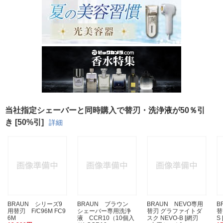
当社指定シェーバーと同時購入で替刃・洗浄液が50％引
き [50%引]
詳細
BRAUN シリーズ9
BRAUN ブラウン
BRAUN NEVO専用
B
用替刃 F/C96M FC9
シェーバー専用洗浄
替刃 グラファイトダ
替
6M
液 CCR10（10個入
スク NEVO-B [網刃
S