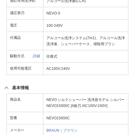
適応専用洗浄剤
アルコール洗浄液(CCR)
適応替刃
NEVO-S
電圧
100-240V
付属品
アルコール洗浄システム(7in1)、アルコール洗浄
洗浄液、シェーバーケース、掃除用ブラシ
駆動方式
詳細
往復式
使用可能電圧
AC100V-240V
基本情報
商品名
NEVO シルクシェーバー 洗浄器モデル シルバー
NEVO15000C [4枚刃 /AC100V-240V]
型番
NEVO15000C
メーカー
BRAUN｜ブラウン