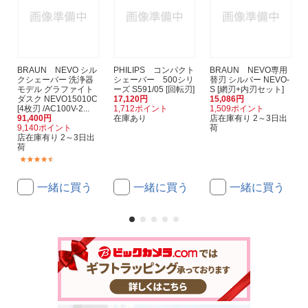
BRAUN NEVO シル
PHILIPS コンパクト
BRAUN NEVO専用
クシェーバー 洗浄器
シェーバー 500シリ
替刃 シルバー NEVO-
モデル グラファイト
ーズ S591/05 [回転刃]
S [網刃+内刃セット]
ダスク NEVO15010C
17,120円
15,086円
[4枚刃 /AC100V-2...
1,712ポイント
1,509ポイント
91,400円
在庫あり
店在庫有り 2～3日出
9,140ポイント
荷
店在庫有り 2～3日出
荷
(4)
一緒に買う
一緒に買う
一緒に買う