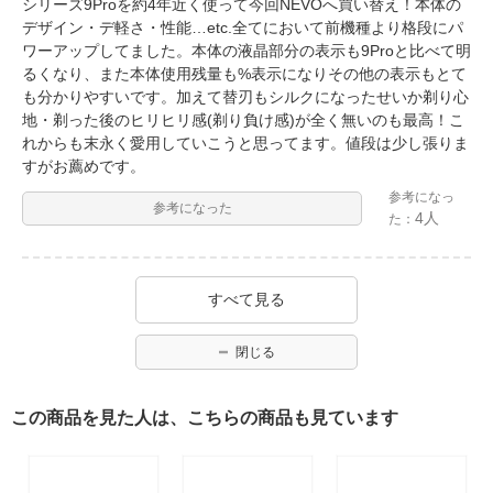
シリーズ9Proを約4年近く使って今回NEVOへ買い替え！本体の
デザイン・デ軽さ・性能…etc.全てにおいて前機種より格段にパ
ワーアップしてました。本体の液晶部分の表示も9Proと比べて明
るくなり、また本体使用残量も%表示になりその他の表示もとて
も分かりやすいです。加えて替刃もシルクになったせいか剃り心
地・剃った後のヒリヒリ感(剃り負け感)が全く無いのも最高！こ
れからも末永く愛用していこうと思ってます。値段は少し張りま
すがお薦めです。
参考になっ
参考になった
4人
た：
すべて見る
閉じる
この商品を見た人は、こちらの商品も見ています