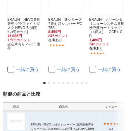
BRAUN NEVO専用
BRAUN 新シリーズ
BRAUN クリーン＆
替刃 グラファイトダ
7替え刃 シルバー F/C
リニューシステム専用
スク NEVO-B [網刃
75S
洗浄液カートリッジ
+内刃セット]
8,450円
（4個入） CCR4-C
15,086円
845ポイント
R
1,509ポイント
在庫あり
3,480円
店在庫有り 2～3日出
348ポイント
(3)
荷
在庫あり
(826)
一緒に買う
一緒に買う
一緒に買う
類似の商品と比較
商品
商品名
レビュー
本
BRAUN
NEVO シルクシェーバー 洗浄器モデル
シルバー NEVO15000C [4枚刃 /AC100V-240V]
4.5