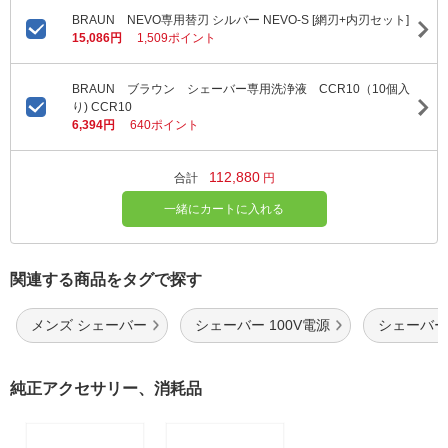
BRAUN NEVO専用替刃 シルバー NEVO-S [網刃+内刃セット]
15,086円
1,509ポイント
BRAUN ブラウン シェーバー専用洗浄液 CCR10（10個入
り) CCR10
6,394円
640ポイント
112,880
合計
円
一緒にカートに入れる
関連する商品をタグで探す
メンズ シェーバー
シェーバー 100V電源
シェーバー
純正アクセサリー、消耗品