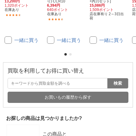
13,200円
り) CCR10
+内刃セット]
1
1,320ポイント
6,394円
15,086円
1
在庫あり
640ポイント
1,509ポイント
店
在庫あり
店在庫有り 2～3日出
荷
(60)
荷
(136)
一緒に買う
一緒に買う
一緒に買う
買取を利用してお得に買い替え
検索
お買いもの履歴から探す
お探しの商品は見つかりましたか?
この商品と