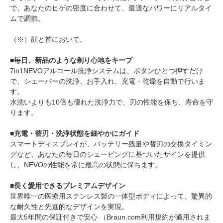
で、あなたのヒゲの密度に合わせて、最適なパワーにリアルタイ
ムで調節。
（※）顔と首において。
■毎日、新品のような剃り心地をキープ
7in1NEVOアルコール洗浄システムは、ボタンひとつ押すだけ
で、シェーバーの洗浄、お手入れ、充電・乾燥を自動で行いま
す。
水洗いよりも10倍も優れた洗浄力で、刃の性能を保ち、寿命を守
ります。
■充電・替刃・洗浄状態を細やかにガイド
スマートディスプレイが、バッテリー残量や替刃の交換タイミン
グなど、あなたの毎日のシェービングに基づいたサインを提供
し、NEVOの性能を常に最高の状態に保ちます。
■長く愛用できるプレミアムデザイン
世界唯一の医療用ステンレス製の一体型ボディによって、驚異的
な耐久性と先進的なデザインを実現。
最大5年間の保証付きで安心 （Braun.com利用規約が適用されま