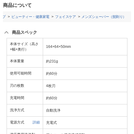
商品について
ップ
ビューティー・健康家電
フェイスケア
メンズシェーバー（髭剃り）
商品スペック
本体サイズ（高さ
164×64×50mm
×幅×奥行）
本体重量
約231g
使用可能時間
約60分
刃の枚数
4枚刃
充電時間
約60分
洗浄方式
自動洗浄
電源方式
詳細
充電式