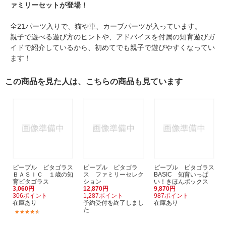
ァミリーセットが登場！
全21パーツ入りで、猫や車、カーブパーツが入っています。
親子で遊べる遊び方のヒントや、アドバイスを付属の知育遊びガ
イドで紹介しているから、初めてでも親子で遊びやすくなってい
ます！
この商品を見た人は、こちらの商品も見ています
ピープル ピタゴラス
ピープル ピタゴラ
ピープル ピタゴラス
ＢＡＳＩＣ １歳の知
ス ファミリーセレク
BASIC 知育いっぱ
育ピタゴラス
ション
い！きほんボックス
3,060円
12,870円
9,870円
306ポイント
1,287ポイント
987ポイント
在庫あり
予約受付を終了しまし
在庫あり
た
(2)