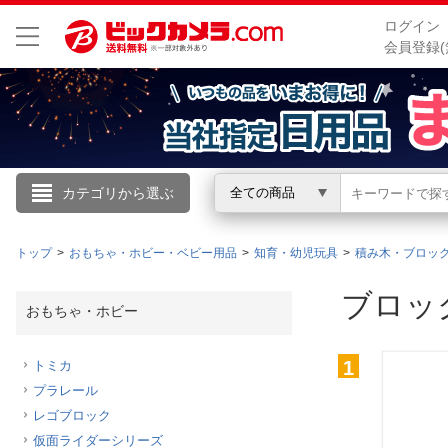
ログイン
会員登録(
こんにちは
カテゴリから選ぶ
全ての商品
ログイン
トップ
おもちゃ・ホビー・ベビー用品
知育・幼児玩具
積み木・ブロッ
新規会員登録
ブロッ
おもちゃ・ホビー
会員メニュー
1
トミカ
プラレール
お買いもの履歴
レゴブロック
閲覧履歴
仮面ライダーシリーズ