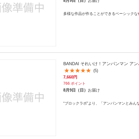
法
8月9日（日）
お届け
よくある質問・お問合せ
I
多様な作品が作ることができるベーシックな
ご利用規約
E
BANDAI それいけ！アンパンマン 
(5)
7,660
円
766
ポイント
8月9日（日）
お届け
“ブロックラボ”より、「アンパンマンとみん