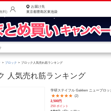
お届け先
無料)
東京都豊島区東池袋
商品をさがす
ランキングからさがす
ネ
ク
ブロック
ブロック人気売れ筋ランキング
カテゴリ一覧からさがす
ポ
ク 人気売れ筋ランキング
店
お
学研ステイフル Gakken ニューブロッ
お客様サポート
(2)
2,500
円
ご利用ガイド
250
ポイント