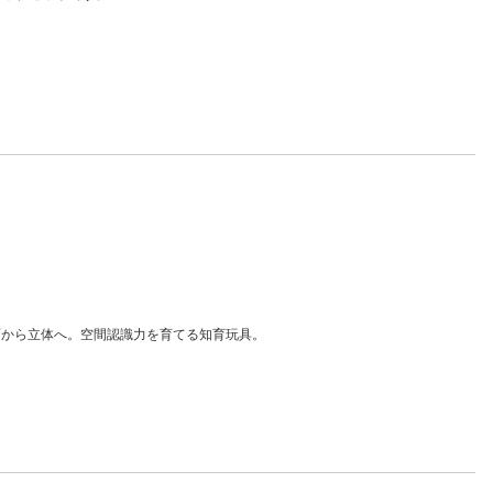
面から立体へ。空間認識力を育てる知育玩具。