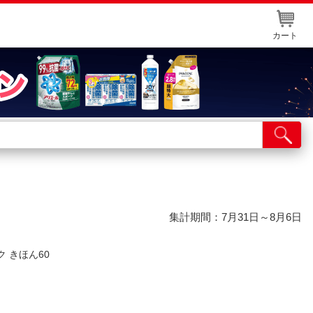
カート
店舗サービス
ット取り置き
イントカードWEB登録
舗情報・店舗一覧
集計期間：7月31日～8月6日
取り寄せ品入荷状況照会
ク きほん60