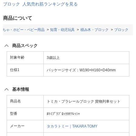
ブロック 人気売れ筋ランキングを見る
商品について
もちゃ・ホビー・ベビー用品
知育・幼児玩具
積み木・ブロック
ブロック
商品スペック
対象年齢
3歳以上
仕様1
パッケージサイズ：W190×H160×D40mm
基本情報
商品名
トミカ・プラレールブロック 貨物列車セット
型番
#ﾄﾐﾌﾟﾗﾌﾞﾛｯｸｶﾓﾂﾚｯｼｬ
メーカー
タカラトミー｜TAKARA TOMY