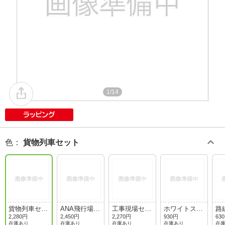
1/14
色
：
貨物列車セット
貨物列車セッ
ANA飛行場セ
工事現場セッ
ホワイトスト
路
ト
ット
ト
リーム
2,280円
2,450円
2,270円
930円
63
在庫あり
在庫あり
在庫あり
在庫あり
在