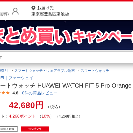
お届け先
無料)
東京都豊島区東池袋
商品をさがす
ランキングからさがす
ネ
歩数計
スマートウォッチ・ウェアラブル端末
スマートウォッチ
カテゴリ一覧からさがす
ポ
WEI｜ファーウェイ
トウォッチ HUAWEI WATCH FIT 5 Pro Orange 
店
4.8
6
件の商品レビュー
お
42,680円
（税込）
お客様サポート
ント
4,268ポイント
（
10%
）
（4,268円相当）
ご利用ガイド