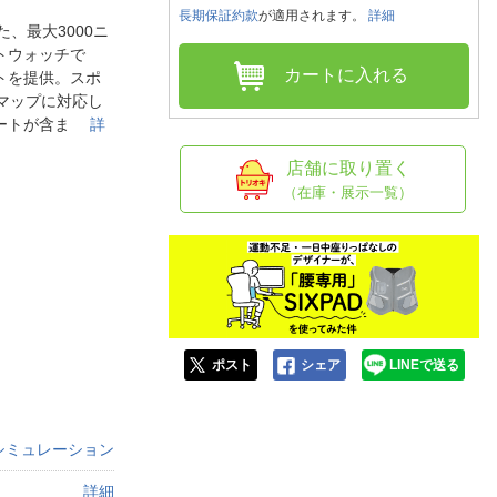
人窓口
長期保証約款
が適用されます。
詳細
た、最大3000ニ
R情報
ートウォッチで
カートに入れる
トを提供。スポ
スマップに対応し
ポートが含ま
詳
nglish / 中文
店舗に取り置く
（在庫・展示一覧）
ポスト
シェア
LINEで送る
シミュレーション
詳細