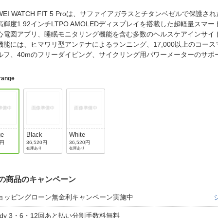
法
よくある質問・お問合せ
WEI WATCH FIT 5 Proは、サファイアガラスとチタンベゼルで保護され
I
高輝度1.92インチLTPO AMOLEDディスプレイを搭載した超軽量スマ
ご利用規約
心電図アプリ、睡眠モニタリング機能を含む多数のヘルスケアインサイ
機能には、ヒマワリ型アンテナによるランニング、17,000以上のコー
ルフ、40mのフリーダイビング、サイクリング用パワーメーターのサ
E
range
ge
Black
White
0円
36,520円
36,520円
在庫あり
在庫あり
の商品のキャンペーン
ョッピングローン無金利キャンペーン実施中
aidy 3・6・12回あと払い分割手数料無料