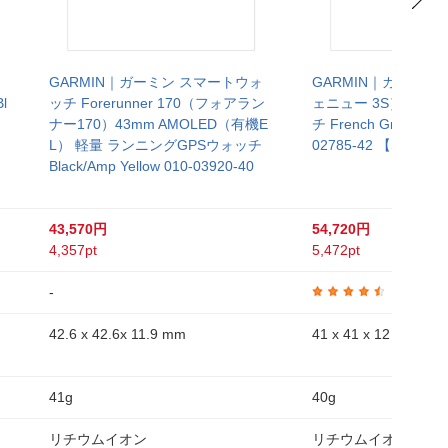
GARMIN｜ガーミン スマートウォ
GARMIN｜ガーミン V
l
ッチ Forerunner 170（フォアラン
ェニュー 3S）GPS
ナー170）43mm AMOLED（有機E
チ French Gray / Cre
L） 軽量 ランニングGPSウォッチ
02785-42 【Suica
Black/Amp Yellow 010-03920-40
43,570円
54,720円
4,357pt
5,472pt
-
4.3
42.6 x 42.6x 11.9 mm
41 x 41 x 12 mm
41g
40g
リチウムイオン
リチウムイオン