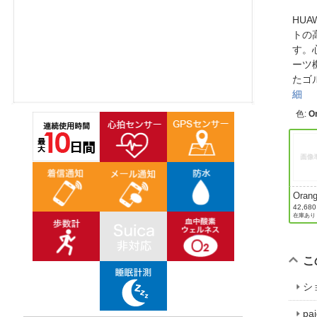
ほしいもの
HUA
トの
お知らせ
す。
ーツ
たゴ
細
色
:
O
Oran
42,68
在庫あり
こ
シ
p