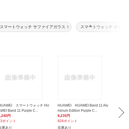
スマートウォッチ サファイアガラス
スマートウォッチ オレン
HUAWEI スマートウォッチ HU
HUAWEI HUAWEI Band 11 Alu
FINA
WEI Band 11 Purple C...
minum Edition Purple C...
FI-VR3
6,240円
8,235円
15,80
63ポイント
824ポイント
1,58
在庫あり
在庫あり
在庫あ