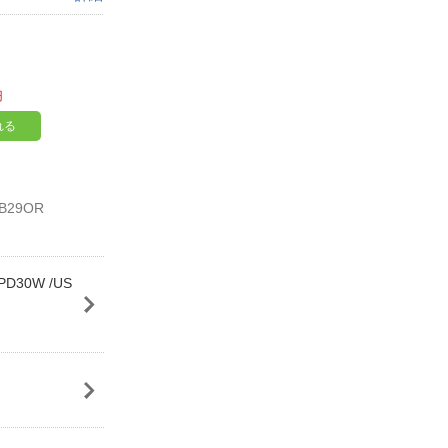
円
れる
IB29OR
D30W /US