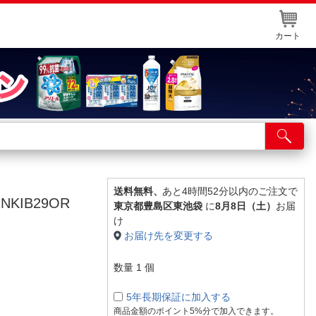
カート
店舗サービス
ット取り置き
イントカードWEB登録
送料無料、
あと4時間52分以内のご注文で
NKIB29OR
東京都豊島区東池袋
に
8月8日（土）
お届
舗情報・店舗一覧
け
お届け先を変更する
取り寄せ品入荷状況照会
数量
1
個
5年長期保証に加入する
商品金額のポイント5%分で加入できます。