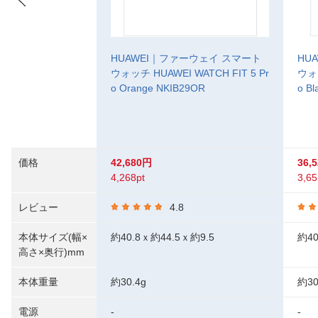
HUAWEI｜ファーウェイ スマート
HU
ウォッチ HUAWEI WATCH FIT 5 Pr
ウォッ
o Orange NKIB29OR
o Bl
価格
42,680円
36,
4,268pt
3,65
レビュー
4.8
本体サイズ(幅×
約40.8ｘ約44.5ｘ約9.5
約40
高さ×奥行)mm
本体重量
約30.4g
約30
電源
-
-