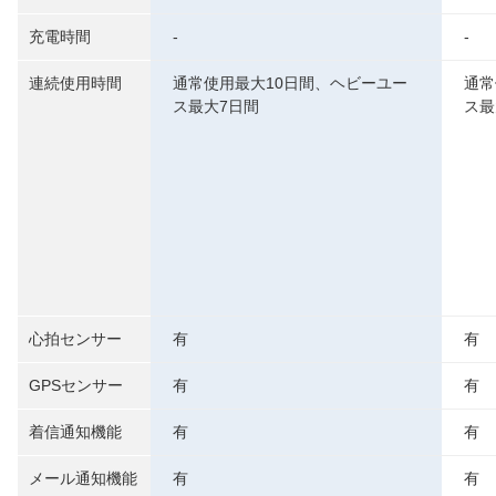
充電時間
-
-
連続使用時間
通常使用最大10日間、ヘビーユー
通常
ス最大7日間
ス最
心拍センサー
有
有
GPSセンサー
有
有
着信通知機能
有
有
メール通知機能
有
有