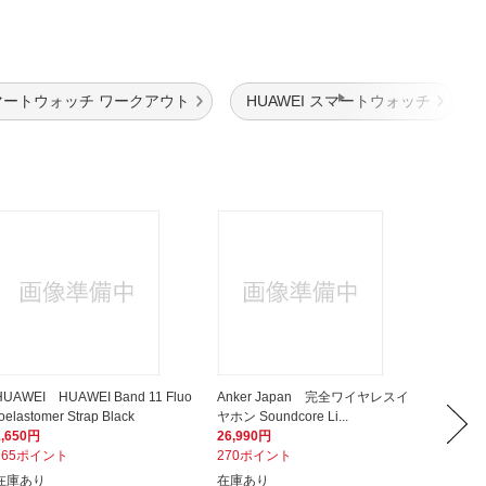
マートウォッチ ワークアウト
HUAWEI スマートウォッチ
HUAWEI HUAWEI Band 11 Fluo
Anker Japan 完全ワイヤレスイ
ビック
oelastomer Strap Black
ヤホン Soundcore Li...
ー 30W
1,650円
26,990円
2,380
165ポイント
270ポイント
238ポ
在庫あり
在庫あり
在庫あ