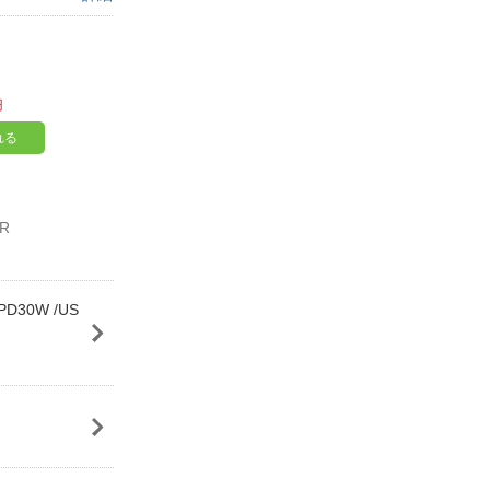
円
れる
PR
D30W /US