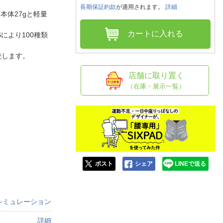
人窓口
長期保証約款
が適用されます。
詳細
、本体27gと軽量
R情報
カートに入れる
により100種類
続します。
nglish / 中文
店舗に取り置く
（在庫・展示一覧）
ポスト
シェア
LINEで送る
シミュレーション
詳細