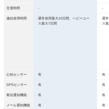
充電時間
-
-
連続使用時間
通常使用最大10日間、ヘビーユー
通常
ス最大7日間
ス最
心拍センサー
有
有
GPSセンサー
有
有
着信通知機能
有
有
メール通知機能
有
有