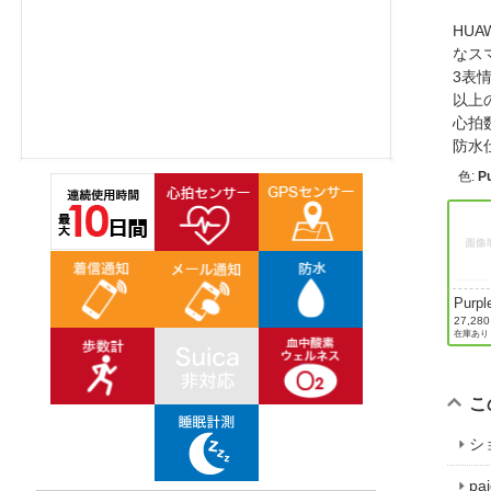
ほしいもの
HUA
なス
お知らせ
3表
以上
心拍
防水
色
:
P
Purpl
27,28
在庫あり
こ
シ
p