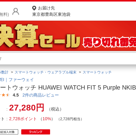
お届け先
無料)
東京都豊島区東池袋
商品をさがす
ランキングからさがす
ネ
歩数計
スマートウォッチ・ウェアラブル端末
スマートウォッチ
カテゴリ一覧からさがす
ポ
WEI｜ファーウェイ
トウォッチ HUAWEI WATCH FIT 5 Purple NKIB
店
4.5
2
件の商品レビュー
お
27,280円
（税込）
お客様サポート
ント
2,728ポイント
（
10%
）
（2,728円相当）
ご利用ガイド