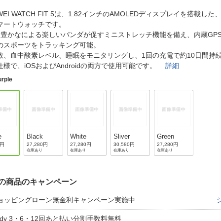
法
よくある質問・お問合せ
WEI WATCH FIT 5は、1.82インチのAMOLEDディスプレイを搭載した
I
マートウォッチです。
ご利用規約
情豊かなによる楽しいパンダが促すミニストレッチ機能を備え、内蔵GPS
のスポーツをトラッキング可能。
数、血中酸素レベル、睡眠をモニタリングし、1回の充電で約10日間持
仕様で、iOSおよびAndroidの両方で使用可能です。
詳細
E
urple
e
Black
White
Sliver
Green
0円
27,280円
27,280円
30,580円
27,280円
在庫あり
在庫あり
在庫あり
在庫あり
の商品のキャンペーン
ョッピングローン無金利キャンペーン実施中
aidy 3・6・12回あと払い分割手数料無料