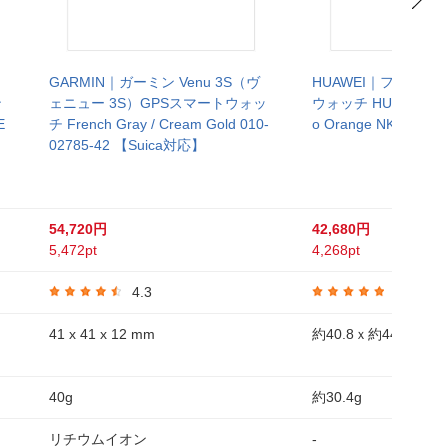
GARMIN｜ガーミン Venu 3S（ヴ
HUAWEI｜ファーウ
ン
ェニュー 3S）GPSスマートウォッ
ウォッチ HUAWEI WAT
E
チ French Gray / Cream Gold 010-
o Orange NKIB29OR
02785-42 【Suica対応】
54,720円
42,680円
5,472pt
4,268pt
4.3
4.8
41 x 41 x 12 mm
約40.8ｘ約44.5ｘ約9
40g
約30.4g
リチウムイオン
-