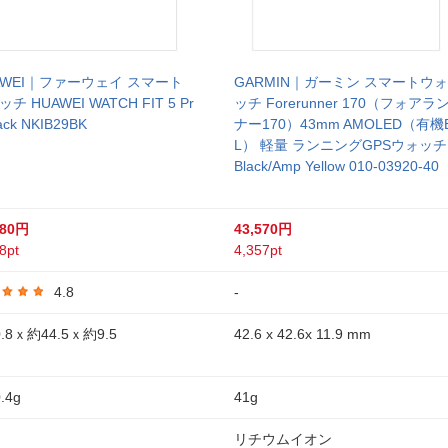
AWEI｜ファーウェイ スマート
GARMIN｜ガーミン スマートウォ
チ HUAWEI WATCH FIT 5 Pr
ッチ Forerunner 170（フォアラ
ack NKIB29BK
ナー170）43mm AMOLED（有機
L） 軽量 ランニングGPSウォッチ
Black/Amp Yellow 010-03920-40
380円
43,570円
8pt
4,357pt
4.8
-
.8ｘ約44.5ｘ約9.5
42.6 x 42.6x 11.9 mm
.4g
41g
リチウムイオン