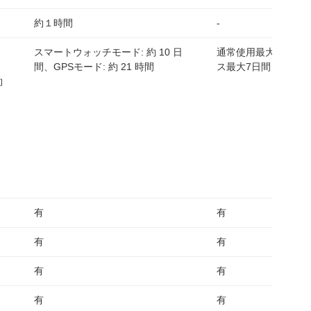
約１時間
-
スマートウォッチモード: 約 10 日
通常使用最大10日間
リ
間、GPSモード: 約 21 時間
ス最大7日間
約
、
有
有
有
有
有
有
有
有