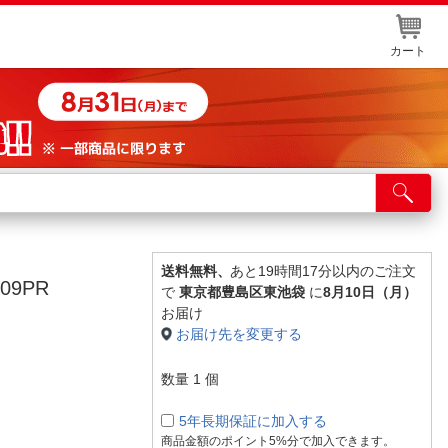
カート
店舗サービス
ット取り置き
イントカードWEB登録
送料無料、
あと19時間17分以内のご注文
09PR
で
東京都豊島区東池袋
に
8月10日（月）
舗情報・店舗一覧
お届け
お届け先を変更する
取り寄せ品入荷状況照会
数量
1
個
5年長期保証に加入する
商品金額のポイント5%分で加入できます。