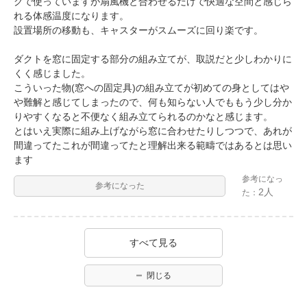
グで使っていますが扇風機と合わせるだけで快適な空間と感じら
れる体感温度になります。
設置場所の移動も、キャスターがスムーズに回り楽です。
ダクトを窓に固定する部分の組み立てが、取説だと少しわかりに
くく感じました。
こういった物(窓への固定具)の組み立てが初めての身としてはや
や難解と感じてしまったので、何も知らない人でももう少し分か
りやすくなると不便なく組み立てられるのかなと感じます。
とはいえ実際に組み上げながら窓に合わせたりしつつで、あれが
間違ってたこれが間違ってたと理解出来る範疇ではあるとは思い
ます
参考になっ
参考になった
2人
た：
すべて見る
閉じる