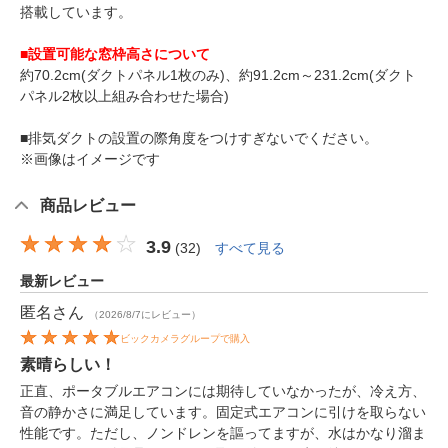
搭載しています。
■設置可能な窓枠高さについて
約70.2cm(ダクトパネル1枚のみ)、約91.2cm～231.2cm(ダクト
パネル2枚以上組み合わせた場合)
■排気ダクトの設置の際角度をつけすぎないでください。
※画像はイメージです
商品レビュー
3.9
(
32
)
すべて見る
最新レビュー
匿名
さん
（2026/8/7にレビュー）
ビックカメラグループで購入
素晴らしい！
正直、ポータブルエアコンには期待していなかったが、冷え方、
音の静かさに満足しています。固定式エアコンに引けを取らない
性能です。ただし、ノンドレンを謳ってますが、水はかなり溜ま