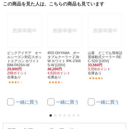
この商品を見た人は、こちらの商品も見ています
ビックアイデア オー
IRIS OHYAMA ポー
山善 どこでも簡単設
ルシーズン対応スポッ
タブルクーラー 2.3k
置移動式クーラー RE
トエアコン ホワイト
W ホワイト IPK-2306
C-S20 [100V]
BIM-PA26A-W
S-W [100V]
33,560円
29,800円
46,200円
3,356ポイント
298ポイント
4,620ポイント
在庫あり
在庫あり
在庫あり
(11)
(41)
(1)
一緒に買う
一緒に買う
一緒に買う