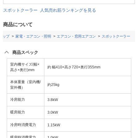
スポットクーラー 人気売れ筋ランキングを見る
商品について
トップ
家電・エアコン・照明
エアコン・窓用エアコン
スポットクーラー
商品スペック
室内機サイズ(幅×
約 幅410×高さ720×奥行355mm
高さ×奥行)mm
本体重量（室内機/
約25kg
室外機）
冷房能力
3.8kW
暖房能力
3.0kW
冷房時消費電力
1.15kW
暖房時消費電力
1.0kW