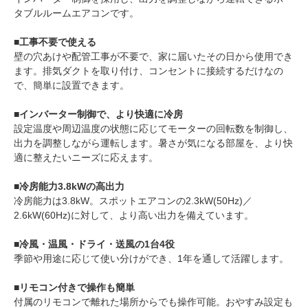
タブルルームエアコンです。
■工事不要で使える
壁の穴あけや配管工事が不要で、家に届いたその日から使用でき
ます。排気ダクトを取り付け、コンセントに接続するだけなの
で、簡単に設置できます。
■インバーター制御で、より快適に冷房
設定温度や周辺温度の状態に応じてモーターの回転数を制御し、
出力を調整しながら運転します。暑さが気になる部屋を、より快
適に整えたいニーズに応えます。
■冷房能力3.8kWの高出力
冷房能力は3.8kW。スポットエアコンの2.3kW(50Hz)／
2.6kW(60Hz)に対して、より高い出力を備えています。
■冷風・温風・ドライ・送風の1台4役
季節や用途に応じて使い分けができ、1年を通して活躍します。
■リモコン付きで操作も簡単
付属のリモコンで離れた場所からでも操作可能。おやすみ設定も