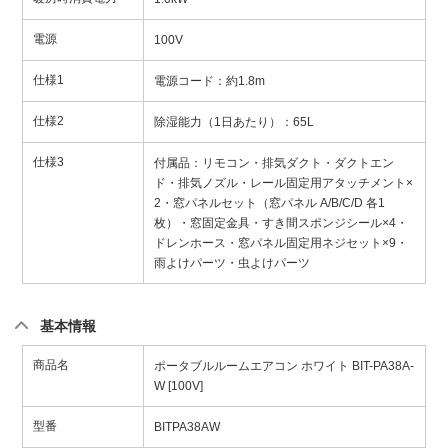
電源
100V
仕様1
電源コード：約1.8m
仕様2
除湿能力（1日あたり）：65L
仕様3
付属品：リモコン・排気ダクト・ダクトエン
ド・排気ノズル・レール固定用アタッチメント×
2・窓パネルセット（窓パネル A/B/C/D 各1
枚）・窓固定金具・すき間スポンジシール×4・
ドレンホース・窓パネル固定用ネジセット×9・
雨よけパーツ・虫よけパーツ
基本情報
商品名
ポータブルルームエアコン ホワイト BIT-PA38A-
W [100V]
型番
BITPA38AW