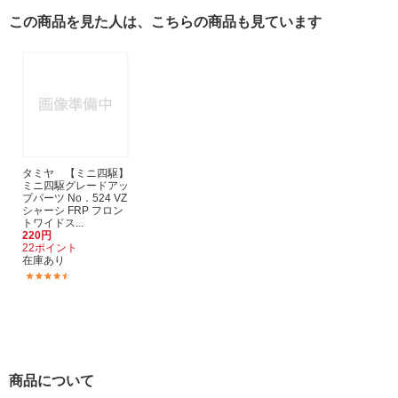
この商品を見た人は、こちらの商品も見ています
タミヤ 【ミニ四駆】
ミニ四駆グレードアッ
プパーツ No．524 VZ
シャーシ FRP フロン
トワイドス...
220円
22ポイント
在庫あり
(7)
商品について