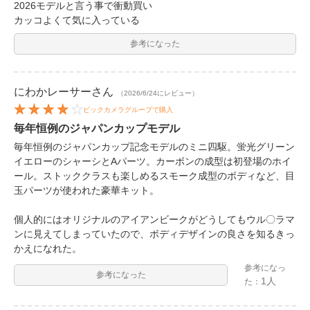
2026モデルと言う事で衝動買い
カッコよくて気に入っている
参考になった
にわかレーサー
さん
（2026/6/24にレビュー）
ビックカメラグループで購入
毎年恒例のジャパンカップモデル
毎年恒例のジャパンカップ記念モデルのミニ四駆。蛍光グリーン
イエローのシャーシとAパーツ。カーボンの成型は初登場のホイ
ール。ストッククラスも楽しめるスモーク成型のボディなど、目
玉パーツが使われた豪華キット。
個人的にはオリジナルのアイアンビークがどうしてもウル〇ラマ
ンに見えてしまっていたので、ボディデザインの良さを知るきっ
かえになれた。
参考になっ
参考になった
1人
た：