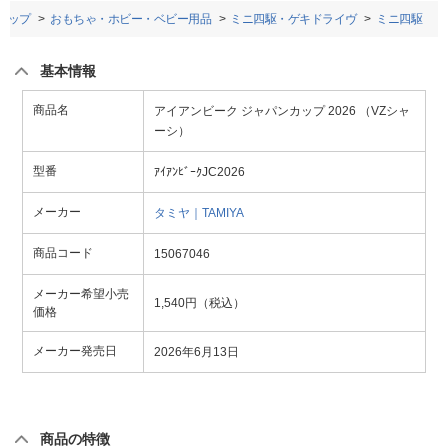
トップ
おもちゃ・ホビー・ベビー用品
ミニ四駆・ゲキドライヴ
ミニ四駆
基本情報
商品名
アイアンビーク ジャパンカップ 2026 （VZシャ
ーシ）
型番
ｱｲｱﾝﾋﾞｰｸJC2026
メーカー
タミヤ｜TAMIYA
商品コード
15067046
メーカー希望小売
1,540円（税込）
価格
メーカー発売日
2026年6月13日
商品の特徴