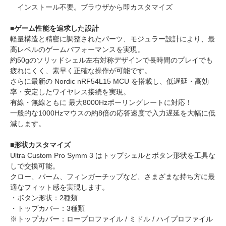
インストール不要。ブラウザから即カスタマイズ
■ゲーム性能を追求した設計
軽量構造と精密に調整されたパーツ、モジュラー設計により、最
高レベルのゲームパフォーマンスを実現。
約50gのソリッドシェル左右対称デザインで長時間のプレイでも
疲れにくく、素早く正確な操作が可能です。
さらに最新の Nordic nRF54L15 MCU を搭載し、低遅延・高効
率・安定したワイヤレス接続を実現。
有線・無線ともに 最大8000Hzポーリングレートに対応！
一般的な1000Hzマウスの約8倍の応答速度で入力遅延を大幅に低
減します。
■形状カスタマイズ
Ultra Custom Pro Symm 3 はトップシェルとボタン形状を工具な
しで交換可能。
クロー、パーム、フィンガーチップなど、さまざまな持ち方に最
適なフィット感を実現します。
・ボタン形状：2種類
・トップカバー：3種類
※トップカバー：ロープロファイル / ミドル / ハイプロファイル