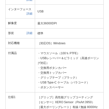
インターフェース
USB
詳細
解像度
最大36000DPI
形状
詳細
標準
対応機種
［対応OS］Windows
付属品
・マウスソール（100％ PTFE）
・USBレシーバー＆ピラミッド（高速ポーリン
グ対応）
・交換用ボタンカバー
・交換用トップカバー
・グリップテープ（ブラック）
・USB Type-C ケーブル（パラコード）
・ボタンスペーサー
仕様1
［グリップ］高性能グリップコーティング
［センサー］XERO Sensor（PixArt 3950）
［最大ポーリングレート］有線 / 無線 8000Hz