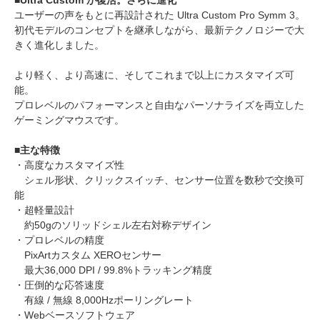
■Ultra Custom が復活。さらに進化
ユーザーの声をもとに再設計された Ultra Custom Pro Symm 3。
初代モデルのコンセプトを継承しながら、最新テクノロジーで大
きく進化しました。
より軽く、より高速に、そしてこれまで以上にカスタマイズ可
能。
プロレベルのパフォーマンスと自由なパーソナライズを両立した
ゲーミングマウスです。
■主な特徴
・高度なカスタマイズ性
シェル形状、クリックスイッチ、センサー位置を数秒で交換可
能
・超軽量設計
約50gのソリッドシェル左右対称デザイン
・プロレベルの精度
PixArtカスタム XEROセンサー
最大36,000 DPI / 99.8%トラッキング精度
・圧倒的な応答速度
有線 / 無線 8,000Hzポーリングレート
・Webベースソフトウェア