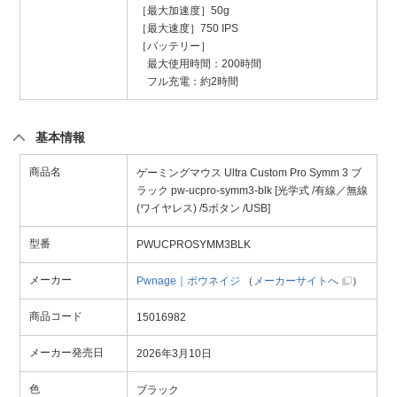
［最大加速度］50g
［最大速度］750 IPS
［バッテリー］
最大使用時間：200時間
フル充電：約2時間
基本情報
商品名
ゲーミングマウス Ultra Custom Pro Symm 3 ブ
ラック pw-ucpro-symm3-blk [光学式 /有線／無線
(ワイヤレス) /5ボタン /USB]
型番
PWUCPROSYMM3BLK
メーカー
Pwnage｜ポウネイジ
（
メーカーサイトへ
）
商品コード
15016982
メーカー発売日
2026年3月10日
色
ブラック