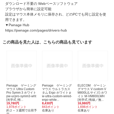
ダウンロード不要の Webベースソフトウェア
ブラウザから簡単に設定可能
設定はマウス本体メモリに保存され、どのPCでも同じ設定を使
用できます。
▼Pwnage Hub
https://pwnage.com/pages/drivers-hub
この商品を見た人は、こちらの商品も見ています
Pwnage ゲーミング
Pwnage ゲーミング
ELECOM ゲーミン
マウス Ultra Custom
マウス ウルトラカス
グマウス V custom V
Pro Symm 3 ホワイト
タム Ergo ホワイト p
M800L(Lサイズ) ホワ
pw-ucpro-symm3-wht
w-ultra-custom-wired-
イト M-VM800LWH
[光学式 /有...
ergo-white...
[光学式 /有線／無...
19,780円
8,430円
16,980円
1,978ポイント
843ポイント
1,698ポイント
約２～３週間で出荷予
在庫あり
在庫あり