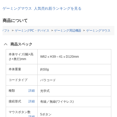
ゲーミングマウス 人気売れ筋ランキングを見る
商品について
Cソフト
ゲーミングPC・デバイス
ゲーミング周辺機器
ゲーミングマウス
商品スペック
本体サイズ(幅×高
W62ｘH39～41ｘD120mm
さ×奥行)mm
本体重量
約50g
コードタイプ
パラコード
種類
詳細
光学式
接続形式
詳細
有線／無線(ワイヤレス)
マウスボタン数
5ボタン
詳細