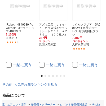
iRobot 4849939 Po
アズマ工業 ａｚｕｍ
サクセスアジア SA0
werSpin ローラーモッ
ａ ガラス拭きウェッ
010WH 充電式コード
プ 4849939
トシート２０Ｐ ＡＺ
レス 耐水両回転ブラ
3,100円
７９１ （２０枚入）
シ
在庫あり
347円
7,480円
35ポイント
748ポイント
(1)
次回入荷未定
入荷次第出荷
(6)
一緒に買う
一緒に買う
一緒に買う
その他 人気売れ筋ランキングを見る
商品について
家電・エアコン・照明
掃除機・クリーナー
ロボット掃除機関連品
その他