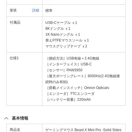
形状
詳細
標準
付属品
USB-Cケーブル ｘ1
8Kドングル ｘ1
1K Nanoドングル ｘ1
替えPTFEマウスソール ｘ1
マウスグリップテープ ｘ2
仕様1
［接続方法］USB有線＋2.4G無線
［インターフェイス］USB-C
［センサー］PAW3950
［最大ポーリングレート］8000Hz(2.4G無線接
続時のみ有効)
［搭載メインスイッチ］Omron Opticals
［エンコーダ］TTCエンコーダ
［バッテリー容量］220mAh
基本情報
商品名
ゲーミングマウス Beast X Mini Pro -Solid Sides