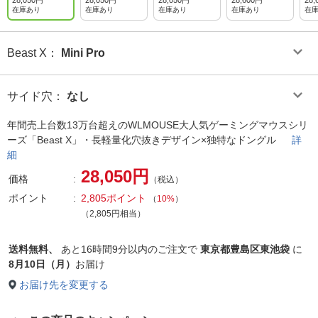
28,050円
28,050円
28,050円
28,600円
28,
在庫あり
在庫あり
在庫あり
在庫あり
在
Beast X
：
Mini Pro
サイド穴
：
なし
年間売上台数13万台超えのWLMOUSE大人気ゲーミングマウスシリ
ーズ「Beast X」・長軽量化穴抜きデザイン×独特なドングル
詳
細
28,050円
価格
（税込）
ポイント
2,805ポイント
（
10%
）
（2,805円相当）
送料無料、
あと
16時間9分以内
のご注文で
東京都豊島区東池袋
に
8月10日（月）
お届け
お届け先を変更する