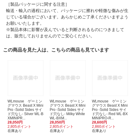
［製品パッケージに関する注意］
輸送・輸入の過程において、パッケージに擦れや軽微な傷みが生
じている場合がございます。あらかじめご了承くださいますよう
お願いいたします。
※製品本体に影響が及んでいると判断されるものにつきまして
は、販売しておりませんのでご安心ください。
この商品を見た人は、こちらの商品も見ています
WLmouse ゲーミン
WLmouse ゲーミン
WLmouse ゲーミン
グマウス Beast X Mini
グマウス Beast X Mini
グマウス Beast X Mini
Pro -Solid Sides サイ
Pro -Solid Sides サイ
Pro -Solid Sides サイ
ド穴なし- Silver WL-B
ド穴なし- Milky White
ド穴なし- Red WL-BX
XMINIPR...
WL-BXM...
MINIPRO-R...
28,050円
28,050円
28,600円
2,805ポイント
2,805ポイント
2,860ポイント
在庫あり
在庫あり
在庫あり