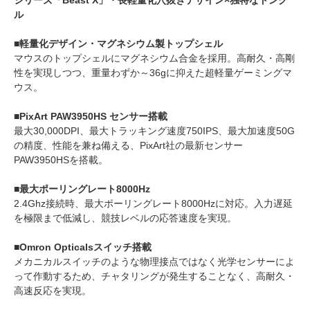
シリーズ「Beast X」・長軽量化穴抜きデザイン×独特なドング
ル
■軽量化デザイン・マグネシウム製トップシェル
マウスのトップシェルにマグネシウム合金を採用。高耐久・高剛
性を実現しつつ、重量わずか～36gに抑えた超軽量ゲーミングマ
ウス。
■PixArt PAW3950HS センサー搭載
最大30,000DPI、最大トラッキング速度750IPS、最大加速度50G
の精度、性能を兼ね備える、PixArt社の最新センサー
PAW3950HSを搭載。
■最大ポーリングレート8000Hz
2.4Ghz接続時、最大ポーリングレート8000Hzに対応。入力遅延
を極限まで低減し、競技レベルの応答速度を実現。
■Omron Opticalsスイッチ搭載
メカニカルスイッチのような物理接点ではなく光学センサーによ
って作動するため、チャタリングが発生することなく、高耐久・
高速反応を実現。