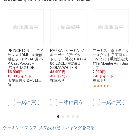
PRINCETON 〔ワイ
RAKKA ゲーミング
アーキス 卓上モニタ
ヤレスHDMI〕送受信
キーボード(ラピッド
ースタンド [1画面 /～
機セット(USB-C用) S
トリガー対応) RAKKA
32インチ] 手動設定式
P Cast Pocket Mini
80 EDGE (英語配列)
昇降 Monitor Arm Basi
(ワイヤレスUSB-...
SIGMA WHITE R...
c ブ...
16,800円
48,000円
2,910円
1,680ポイント
480ポイント
291ポイント
店在庫有り 2～3日出
在庫あり
在庫あり
荷
(4)
一緒に買う
一緒に買う
一緒に買う
ゲーミングマウス 人気売れ筋ランキングを見る