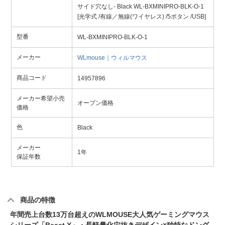
サイド穴なし- Black WL-BXMINIPRO-BLK-O-1
[光学式 /有線／無線(ワイヤレス) /5ボタン /USB]
型番
WL-BXMINIPRO-BLK-O-1
メーカー
WLmouse｜ウィルマウス
商品コード
14957896
メーカー希望小売
オープン価格
価格
色
Black
メーカー
1年
保証年数
商品の特徴
年間売上台数13万台超えのWLMOUSE大人気ゲーミングマウス