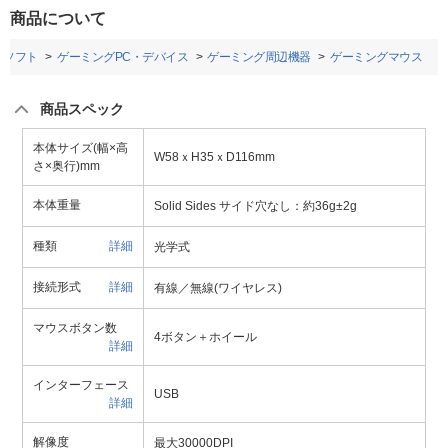
商品について
Cソフト
ゲーミングPC・デバイス
ゲーミング周辺機器
ゲーミングマウス
商品スペック
本体サイズ(幅×高
W58ｘH35ｘD116mm
さ×奥行)mm
本体重量
Solid Sides サイド穴なし：約36g±2g
種類
詳細
光学式
接続形式
詳細
有線／無線(ワイヤレス)
マウスボタン数
4ボタン＋ホイール
詳細
インターフェース
USB
詳細
解像度
最大30000DPI