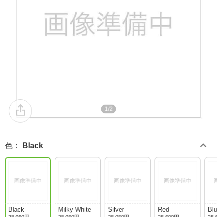
1/2
色
：
Black
Black
Milky White
Silver
Red
Bl