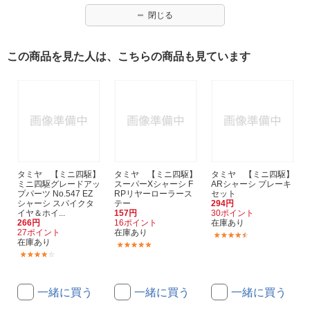
閉じる
この商品を見た人は、こちらの商品も見ています
タミヤ 【ミニ四駆】
タミヤ 【ミニ四駆】
タミヤ 【ミニ四駆】
ミニ四駆グレードアッ
スーパーXシャーシ F
ARシャーシ ブレーキ
プパーツ No.547 EZ
RPリヤーローラース
セット
シャーシ スパイクタ
テー
294円
イヤ＆ホイ...
157円
30ポイント
266円
16ポイント
在庫あり
27ポイント
在庫あり
(42)
在庫あり
(19)
(5)
一緒に買う
一緒に買う
一緒に買う