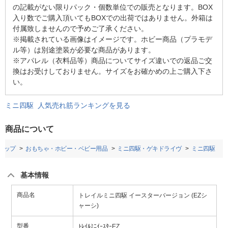
の記載がない限りパック・個数単位での販売となります。BOX
入り数でご購入頂いてもBOXでの出荷ではありません。外箱は
付属致しませんので予めご了承ください。
※掲載されている画像はイメージです。ホビー商品（プラモデ
ル等）は別途塗装が必要な商品があります。
※アパレル（衣料品等）商品についてサイズ違いでの返品ご交
換はお受けしておりません。サイズをお確かめの上ご購入下さ
い。
ミニ四駆 人気売れ筋ランキングを見る
商品について
トップ
おもちゃ・ホビー・ベビー用品
ミニ四駆・ゲキドライヴ
ミニ四駆
基本情報
商品名
トレイルミニ四駆 イースターバージョン (EZシ
ャーシ)
型番
ﾄﾚｲﾙﾐﾆｲｰｽﾀｰEZ