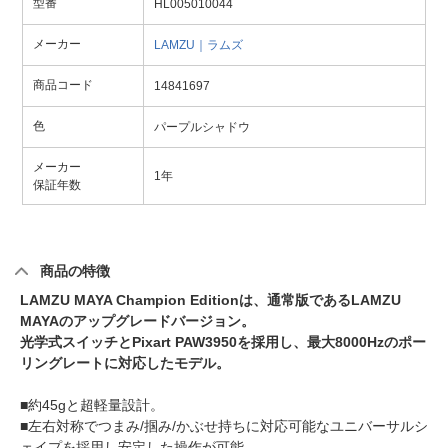
型番
HL005010044
メーカー
LAMZU｜ラムズ
商品コード
14841697
色
パープルシャドウ
メーカー
1年
保証年数
商品の特徴
LAMZU MAYA Champion Editionは、通常版であるLAMZU
MAYAのアップグレードバージョン。
光学式スイッチとPixart PAW3950を採用し、最大8000Hzのポー
リングレートに対応したモデル。
■約45gと超軽量設計。
■左右対称でつまみ/掴み/かぶせ持ちに対応可能なユニバーサルシ
ェイプを採用し安定した操作が可能。