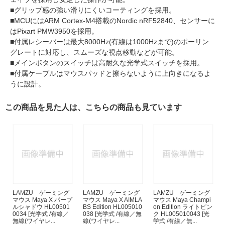
■グリップ感の強い滑りにくいコーティングを採用。
■MCUにはARM Cortex-M4搭載のNordic nRF52840、センサーに
はPixart PMW3950を採用。
■付属レシーバーは最大8000Hz(有線は1000Hzまで)のポーリン
グレートに対応し、スムーズな視点移動などが可能。
■メインボタンのスイッチは高耐久な光学式スイッチを採用。
■付属ケーブルはマウスパッドと擦らないように上向きになるよ
うに設計。
この商品を見た人は、こちらの商品も見ています
LAMZU ゲーミング
LAMZU ゲーミング
LAMZU ゲーミング
マウス Maya X パープ
マウス Maya X AIMLA
マウス Maya Champi
ルシャドウ HL00501
BS Edition HL005010
on Edition ライトピン
0034 [光学式 /有線／
038 [光学式 /有線／無
ク HL005010043 [光
無線(ワイヤレ...
線(ワイヤレ...
学式 /有線／無...