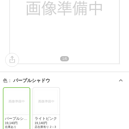
1/6
色
：
パープルシャドウ
パープルシャ
ライトピンク
ドウ
19,140円
19,140円
在庫あり
店在庫有り 2～3