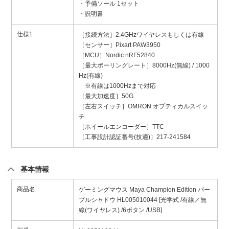
・予備ソール 1セット
・説明書
仕様1
［接続方法］2.4GHzワイヤレスもしくは有線
［センサー］Pixart PAW3950
［MCU］Nordic nRF52840
［最大ポーリングレート］8000Hz(無線) / 1000
Hz(有線)
※有線は1000Hzまで対応
［最大加速度］50G
［左右スイッチ］OMRON オプティカルスイッ
チ
［ホイールエンコーダー］TTC
［工事設計認証番号(技適)］217-241584
基本情報
商品名
ゲーミングマウス Maya Champion Edition パー
プルシャドウ HL005010044 [光学式 /有線／無
線(ワイヤレス) /6ボタン /USB]