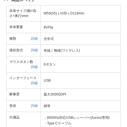
本体サイズ(幅×高
W59(55)ｘH38ｘD119mm
さ×奥行)mm
本体重量
約45g
種類
詳細
光学式
接続形式
詳細
有線／無線(ワイヤレス)
マウスボタン数
6ボタン
詳細
インターフェース
USB
詳細
解像度
最大30000DPI
形状
詳細
標準
付属品
・8000Hz対応USBレシーバー(Aurora専用)
・Type Cケーブル