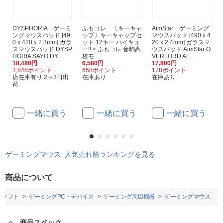
DYSPHORIA ゲーミ
ふもコレ 〔キーキャ
AimStar ゲーミング
ングマウスパッド [49
ップ〕キーキャップセ
マウスパッド [490ｘ4
0ｘ420ｘ2.3mm] ガラ
ット 12キー ハイキュ
20ｘ2.4mm] ガラスマ
スマウスパッド DYSP
ー!! × ふもコレ 音駒高
ウスパッド AimStar O
HORIA SAYO DY...
校モ...
VERLORD AI...
18,480円
6,580円
17,800円
1,848ポイント
658ポイント
178ポイント
店在庫有り 2～3日出
在庫あり
在庫あり
荷
一緒に買う
一緒に買う
一緒に買う
ゲーミングマウス 人気売れ筋ランキングを見る
商品について
Cソフト
ゲーミングPC・デバイス
ゲーミング周辺機器
ゲーミングマウス
商品スペック