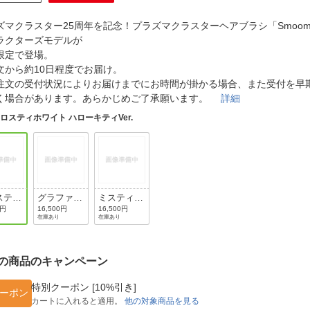
法
よくある質問・お問合せ
ズマクラスター25周年を記念！プラズマクラスターヘアブラシ「Smoo
I
ご利用規約
ラクターズモデルが
限定で登場。
文から約10日程度でお届け。
注文の受付状況によりお届けまでにお時間が掛かる場合、また受付を早
く場合があります。あらかじめご了承願います。
詳細
E
ロスティホワイト ハローキティVer.
スティ
グラファイ
ミスティラ
イト
トブラック
イトブルー
0円
16,500円
16,500円
在庫あり
在庫あり
ーキテ
クロミVer.
シナモロー
.
ル
の商品のキャンペーン
特別クーポン [10%引き]
ーポン
カートに入れると適用。
他の対象商品を見る