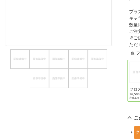
ほしいもの
プラ
キャ
お知らせ
数量
ご注
※ご
ただ
色
:
フ
フロ
ホワ
16,50
在庫あり
ハロ
ィVer
こ
ク