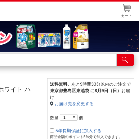
カート
店舗サービス
ット取り置き
イントカードWEB登録
送料無料、
あと9時間33分以内のご注文で
ホワイト ハ
東京都豊島区東池袋
に
8月9日（日）
お届
舗情報・店舗一覧
け
お届け先を変更する
取り寄せ品入荷状況照会
数量
個
5年長期保証に加入する
商品金額のポイント5%分で加入できます。