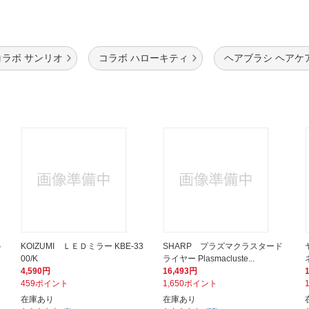
コラボ サンリオ
コラボ ハローキティ
ヘアブラシ ヘアケ
ト
KOIZUMI ＬＥＤミラー KBE-33
SHARP プラズマクラスタード
00/K
ライヤー Plasmacluste...
4,590円
16,493円
459ポイント
1,650ポイント
在庫あり
在庫あり