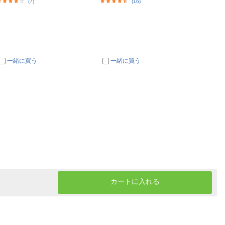
(7)
(16)
一緒に買う
一緒に買う
一
カートに入れる