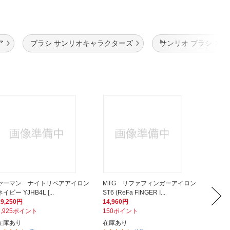
ア
ブラシ サンリオキャラクターズ
サンリオ ブラシ
ヤーマン ナイトリペアアイロン
MTG リファフィンガーアイロン
多田 B
ネイビー YJHB4L [...
ST6 (ReFa FINGER I...
ームリフト
19,250円
14,960円
4,200
1,925ポイント
150ポイント
420ポ
在庫あり
在庫あり
在庫あ