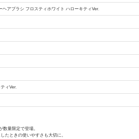
ターヘアブラシ フロスティホワイト ハローキティVer.
ィVer.
が数量限定で登場。
にしたときの使いやすさも大切に。