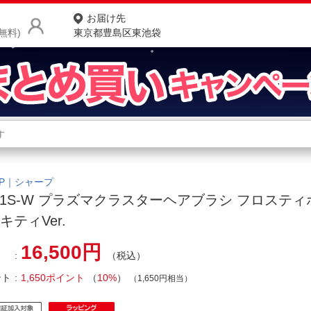
お届け先
無料)
東京都豊島区東池袋
商品をさがす
ランキングからさがす
ネ
カテゴリ一覧からさがす
ポ
RP｜シャープ
-B1S-W プラズマクラスターヘアブラシ フロスティ
店
キティVer.
お
16,500円
（税込）
お客様サポート
ント
1,650ポイント
（
10%
）
（1,650円相当）
ご利用ガイド