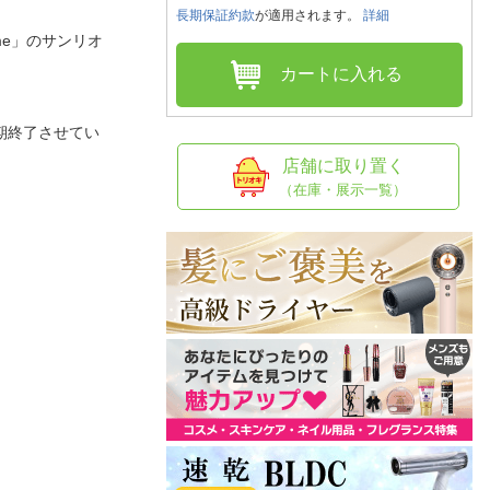
人窓口
長期保証約款
が適用されます。
詳細
me」のサンリオ
R情報
カートに入れる
期終了させてい
nglish / 中文
店舗に取り置く
（在庫・展示一覧）