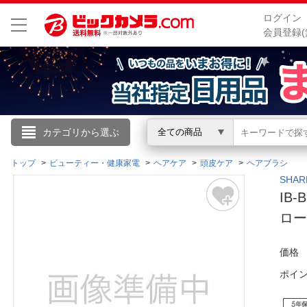
ログイン
会員登録(
こんにちは
カテゴリから選ぶ
全ての商品
ログイン
トップ
ビューティー・健康家電
ヘアケア
頭皮ケア
ヘアブラシ
SHA
IB
新規会員登録
ロー
会員メニュー
価格
お買いもの履歴
ポイ
閲覧履歴