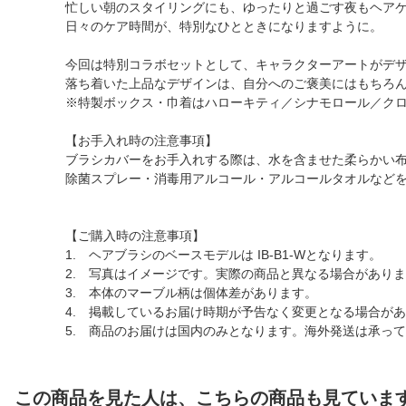
忙しい朝のスタイリングにも、ゆったりと過ごす夜もヘア
日々のケア時間が、特別なひとときになりますように。
今回は特別コラボセットとして、キャラクターアートがデ
落ち着いた上品なデザインは、自分へのご褒美にはもちろ
※特製ボックス・巾着はハローキティ／シナモロール／ク
【お手入れ時の注意事項】
ブラシカバーをお手入れする際は、水を含ませた柔らかい
除菌スプレー・消毒用アルコール・アルコールタオルなど
【ご購入時の注意事項】
1. ヘアブラシのベースモデルは IB-B1-Wとなります。
2. 写真はイメージです。実際の商品と異なる場合があり
3. 本体のマーブル柄は個体差があります。
4. 掲載しているお届け時期が予告なく変更となる場合が
5. 商品のお届けは国内のみとなります。海外発送は承っ
この商品を見た人は、こちらの商品も見ていま