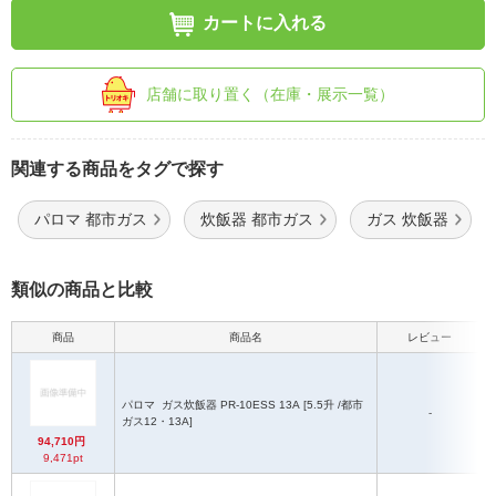
カートに入れる
店舗に取り置く（在庫・展示一覧）
関連する商品をタグで探す
パロマ 都市ガス
炊飯器 都市ガス
ガス 炊飯器
類似の商品と比較
商品
商品名
レビュー
パロマ
ガス炊飯器 PR-10ESS 13A [5.5升 /都市
-
ガス12・13A]
94,710円
9,471pt