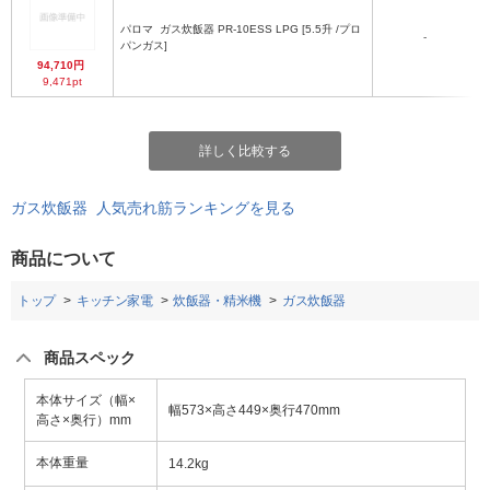
パロマ
ガス炊飯器 PR-10ESS LPG [5.5升 /プロ
-
パンガス]
94,710円
9,471pt
詳しく比較する
ガス炊飯器 人気売れ筋ランキングを見る
商品について
トップ
キッチン家電
炊飯器・精米機
ガス炊飯器
商品スペック
本体サイズ（幅×
幅573×高さ449×奥行470mm
高さ×奥行）mm
本体重量
14.2kg