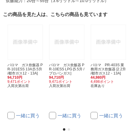
炊飯能力：20合～55合（3.6リットル～10.0リットル）
この商品を見た人は、こちらの商品も見ています
パロマ ガス炊飯器 P
パロマ ガス炊飯器 P
パロマ PR-403S 業
R-101ESS 13A [5.5升
R-10ESS LPG [5.5升 /
務用ガス炊飯器 [2.2升
/都市ガス12・13A]
プロパンガス]
/都市ガス12・13A]
94,710円
94,710円
44,980円
9,471ポイント
9,471ポイント
4,498ポイント
入荷次第出荷
入荷次第出荷
在庫あり
一緒に買う
一緒に買う
一緒に買う