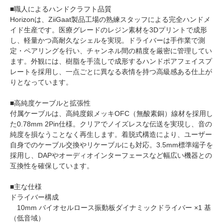
■職人によるハンドクラフト品質
Horizonは、ZiiGaat製品工場の熟練スタッフによる完全ハンドメ
イド生産です。医療グレードのレジン素材を3Dプリントで成形
し、軽量かつ高耐久なシェルを実現。ドライバーは手作業で測
定・ペアリングを行い、チャンネル間の精度を厳密に管理してい
ます。外観には、樹脂を手流しで成形するハンドポアフェイスプ
レートを採用し、一点ごとに異なる表情を持つ高級感ある仕上が
りとなっています。
■高純度ケーブルと拡張性
付属ケーブルは、高純度銀メッキOFC（無酸素銅）線材を採用し
た0.78mm 2Pin仕様。クリアでノイズレスな伝送を実現し、音の
純度を損なうことなく再生します。着脱式構造により、ユーザー
自身でのケーブル交換やリケーブルにも対応。3.5mm標準端子を
採用し、DAPやオーディオインターフェースなど幅広い機器との
互換性を確保しています。
■主な仕様
ドライバー構成
10mm バイオセルロース振動板ダイナミックドライバー ×1 基
（低音域）