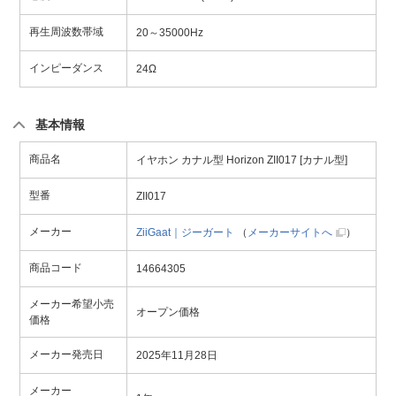
再生周波数帯域
20～35000Hz
インピーダンス
24Ω
基本情報
商品名
イヤホン カナル型 Horizon ZII017 [カナル型]
型番
ZII017
メーカー
ZiiGaat｜ジーガート
（
メーカーサイトへ
）
商品コード
14664305
メーカー希望小売
オープン価格
価格
メーカー発売日
2025年11月28日
メーカー