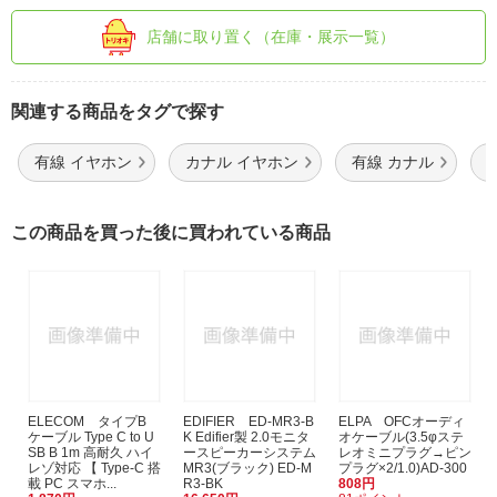
店舗に取り置く（在庫・展示一覧）
関連する商品をタグで探す
有線 イヤホン
カナル イヤホン
有線 カナル
この商品を買った後に買われている商品
ELECOM タイプB
EDIFIER ED-MR3-B
ELPA OFCオーディ
ケーブル Type C to U
K Edifier製 2.0モニタ
オケーブル(3.5φステ
SB B 1m 高耐久 ハイ
ースピーカーシステム
レオミニプラグ→ピン
レゾ対応 【 Type-C 搭
MR3(ブラック) ED-M
プラグ×2/1.0)AD-300
載 PC スマホ...
R3-BK
808円