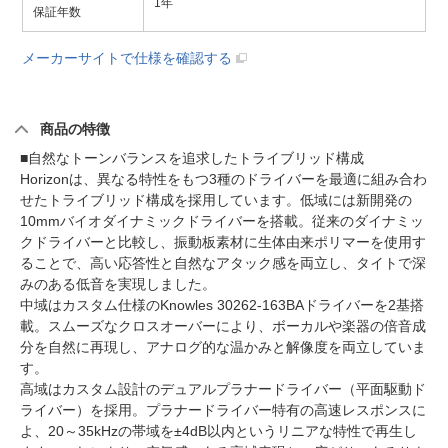
1年
保証年数
メーカーサイトで仕様を確認する
商品の特徴
■自然なトーンバランスを追求したトライブリッド構成
Horizonは、異なる特性をもつ3種のドライバーを最適に組み合わ
せたトライブリッド構成を採用しています。低域には新開発の
10mmバイオダイナミックドライバーを搭載。従来のダイナミッ
クドライバーと比較し、振動板素材に生体由来ポリマーを使用す
ることで、高い応答性と自然なアタック感を両立し、タイトで深
みのある低音を実現しました。
中域はカスタム仕様のKnowles 30262-163BAドライバーを2基搭
載。スムーズなクロスオーバーにより、ボーカルや楽器の倍音成
分を自然に再現し、アナログ的な温かみと解像度を両立していま
す。
高域はカスタム設計のデュアルプラナードライバー（平面駆動ド
ライバー）を採用。プラナードライバー特有の高速レスポンスに
よ、20～35kHzの帯域を±4dB以内というリニアな特性で再生し