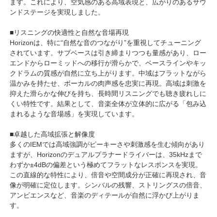
ます。これにより、空気感のある高域表現と、広がりのあるサウ
ンドステージを実現しました。
■リスニングの快適性と自然な音場再現
Horizonは、特に“自然な音のつながり”を重視してチューニング
されています。サブベースは引き締まりつつも量感があり、ロー
エンドからローミッドへの移行が滑らかで、ベースラインやキッ
クドラムの質感が自然に立ち上がります。中域はフラットながら
温かみを持たせ、ボーカルの肉声感を忠実に再現。高域は刺激を
抑えた滑らかな伸びを持ち、長時間リスニングでも聴き疲れしに
くい特性です。結果として、音楽全体が立体的に広がる「包み込
まれるような音場感」を実現しています。
■卓越した高域拡張と解像度
多くのIEMでは高域強調がピーキーさや刺激感を生む傾向があり
ますが、Horizonのデュアルプラナードライバーは、35kHzまで
わずか±4dBの偏差という極めてフラットなレスポンスを実現。
この直線的な特性により、倍音や空間成分が正確に再現され、音
像が明確に定位します。シンバルの残響、ストリングスの倍音、
アンビエンスなど、音楽のディテールが自然に浮かび上がりま
す。