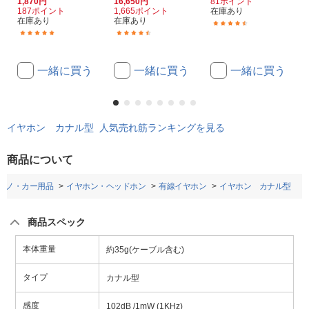
1,870円
16,650円
81ポイント
187ポイント
1,665ポイント
在庫あり
在庫あり
在庫あり
(2)
(4)
(3)
一緒に買う
一緒に買う
一緒に買う
イヤホン カナル型 人気売れ筋ランキングを見る
商品について
アノ・カー用品
イヤホン・ヘッドホン
有線イヤホン
イヤホン カナル型
商品スペック
本体重量
約35g(ケーブル含む)
タイプ
カナル型
感度
102dB /1mW (1KHz)