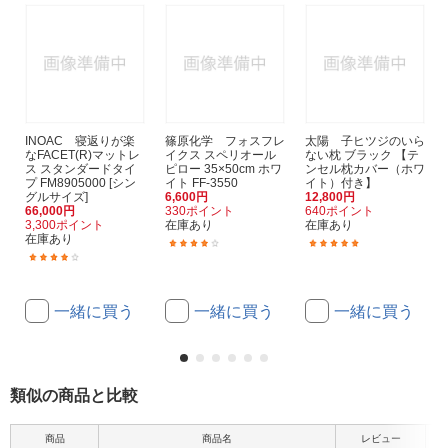
INOAC 寝返りが楽
篠原化学 フォスフレ
太陽 子ヒツジのいら
なFACET(R)マットレ
イクス スペリオール
ない枕 ブラック 【テ
ス スタンダードタイ
ピロー 35×50cm ホワ
ンセル枕カバー（ホワ
プ FM8905000 [シン
イト FF-3550
イト）付き】
グルサイズ]
6,600円
12,800円
66,000円
330ポイント
640ポイント
3,300ポイント
在庫あり
在庫あり
在庫あり
(1)
(2)
(1)
一緒に買う
一緒に買う
一緒に買う
類似の商品と比較
商品
商品名
レビュー