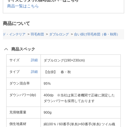
サイズピッタリの掛布団カバーはこちら
商品一覧はこちら
商品について
ッド・インテリア
羽毛布団
ダブルロング
合い掛け羽毛布団（春・秋用）
商品スペック
サイズ
詳細
ダブルロング(190×230cm)
タイプ
詳細
【合掛】 春・秋
ダウン混合率
95%
ダウンパワー(dp)
400dp ※当社は第三者機関で正確に測定した
ダウンパワーを採用しております
充填物重量
900g
側生地素材
綿100％ / 60番手(単糸)×60番手(単糸) ツイル織