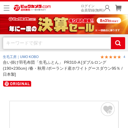
ログイン
会員登録(無料)
生毛工房｜UMO KOBO
4
合い掛け羽毛布団「生毛ふとん」 PR310-A [ダブルロング
(190×230cm) /春・秋用 /ポーランド産ホワイトグースダウン95％ /
日本製]