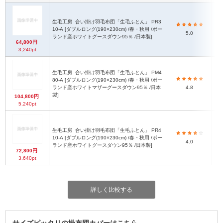
生毛工房
合い掛け羽毛布団「生毛ふとん」 PR3
10-A [ダブルロング(190×230cm) /春・秋用 /ポー
5.0
(
ランド産ホワイトグースダウン95％ /日本製]
64,800円
3,240pt
生毛工房
合い掛け羽毛布団「生毛ふとん」 PM4
80-A [ダブルロング(190×230cm) /春・秋用 /ポー
ランド産ホワイトマザーグースダウン95％ /日本
4.8
(
製]
104,800円
5,240pt
生毛工房
合い掛け羽毛布団「生毛ふとん」 PR4
10-A [ダブルロング(190×230cm) /春・秋用 /ポー
4.0
(
ランド産ホワイトグースダウン95％ /日本製]
72,800円
3,640pt
詳しく比較する