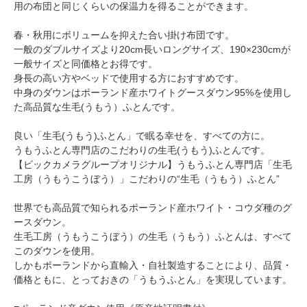
用の布団と同じくらいの保温力を得ることができます。
春・秋用にボリュームを抑えた合い掛け布団です。
一般のダブルサイズより20cm長いロングサイズ、190×230cmが
一般サイズと同価格とお得です。
身長の高い方やベッドで使用する方におすすめです。
中身のダウンはポーランド産ホワイトグースダウン95%を使用し
た高品質な生毛(うもう）ふとんです。
良い「生毛(うもう)ふとん」で眠る幸せを、すべての方に。
うもうふとん専門店のこだわりの生毛(うもう)ふとんです。
【ビックカメラグループオリジナル】うもうふとん専門店「生毛
工房（うもうこうぼう）」こだわりの“生毛（うもう）ふとん”
世界でも高品質で知られるポーランド産ホワイト・コウダ種のグ
ースダウン。
生毛工房（うもうこうぼう）の生毛（うもう）ふとんは、すべて
このダウンを使用。
しかもポーランドから直輸入・自社製造することにより、品質・
価格ともに、とっておきの「うもうふとん」を実現しています。