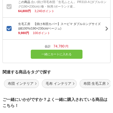
合い掛け羽毛布団「生毛ふとん」 PR310-A [ダブルロン
グ(190×230cm) /春・秋用 /ポーランド産...
64,800円
3,240ポイント
生毛工房 【掛け布団カバー】スーピマ ダブルロングサイズ
(綿100%/190×230cm/ベージュ)
9,980円
100ポイント
74,780
合計
円
一緒にカートに入れる
関連する商品をタグで探す
布団 インテリア
毛布 インテリア
布団 生毛工房
ご一緒にいかがですか？よく一緒に購入されている商品は
こちら！