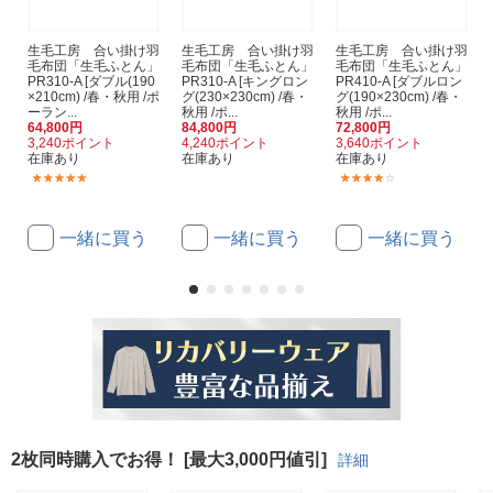
生毛工房 合い掛け羽
生毛工房 合い掛け羽
生毛工房 合い掛け羽
毛布団「生毛ふとん」
毛布団「生毛ふとん」
毛布団「生毛ふとん」
PR310-A [ダブル(190
PR310-A [キングロン
PR410-A [ダブルロン
×210cm) /春・秋用 /ポ
グ(230×230cm) /春・
グ(190×230cm) /春・
ーラン...
秋用 /ポ...
秋用 /ポ...
64,800円
84,800円
72,800円
3,240ポイント
4,240ポイント
3,640ポイント
在庫あり
在庫あり
在庫あり
(5)
(1)
一緒に買う
一緒に買う
一緒に買う
2枚同時購入でお得！ [最大3,000円値引]
詳細