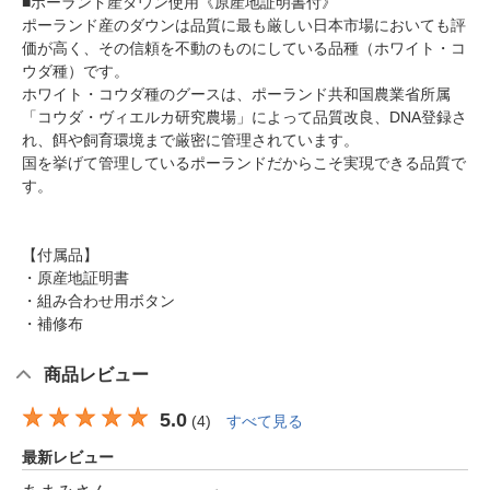
■ポーランド産ダウン使用《原産地証明書付》
ポーランド産のダウンは品質に最も厳しい日本市場においても評
価が高く、その信頼を不動のものにしている品種（ホワイト・コ
ウダ種）です。
ホワイト・コウダ種のグースは、ポーランド共和国農業省所属
「コウダ・ヴィエルカ研究農場」によって品質改良、DNA登録さ
れ、餌や飼育環境まで厳密に管理されています。
国を挙げて管理しているポーランドだからこそ実現できる品質で
す。
【付属品】
・原産地証明書
・組み合わせ用ボタン
・補修布
商品レビュー
5.0
(
4
)
すべて見る
最新レビュー