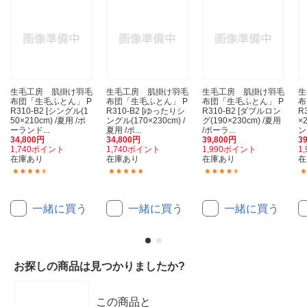
生毛工房 肌掛け羽毛
生毛工房 肌掛け羽毛
生毛工房 肌掛け羽毛
生
布団「生毛ふとん」 P
布団「生毛ふとん」 P
布団「生毛ふとん」 P
布
R310-B2 [シングル(1
R310-B2 [ゆったりシ
R310-B2 [ダブルロン
R
50×210cm) /夏用 /ポ
ングル(170×230cm) /
グ(190×230cm) /夏用
×
ーランド...
夏用 /ポ...
/ポーラ...
ン
34,800円
34,800円
39,800円
3
1,740ポイント
1,740ポイント
1,990ポイント
1
在庫あり
在庫あり
在庫あり
在
(19)
(16)
(6)
一緒に買う
一緒に買う
一緒に買う
お探しの商品は見つかりましたか?
この商品と