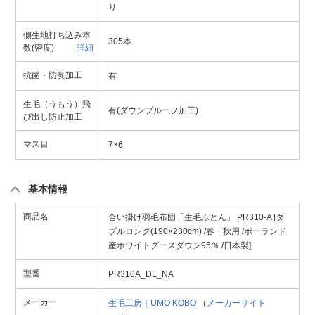
り
側生地打ち込み本
305本
数(密度)
詳細
抗菌・防臭加工
有
生毛（うもう）飛
有(ダウンプルーフ加工)
び出し防止加工
マス目
7×6
基本情報
商品名
合い掛け羽毛布団「生毛ふとん」 PR310-A [ダ
ブルロング(190×230cm) /春・秋用 /ポーランド
産ホワイトグースダウン95％ /日本製]
型番
PR310A_DL_NA
メーカー
生毛工房｜UMO KOBO
（
メーカーサイト