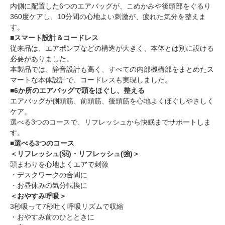
内側に配置した6つのエアバッグが、こめかみや後頭部をぐるり
360度ケアし、10分間の心地よい刺激が、疲れた気分を整えま
す。
■スマート設計＆コードレス
従来品は、エアポンプなどの構造が大きく、本体とは別に設ける
必要がありました。
本製品では、静音設計も高く、すべての内部機構部をまとめたス
マートな本体設計で、コードレスも実現しました。
■6か所のエアバッグで頭をほぐし、整える
エアバッグが側頭筋、前頭筋、後頭筋を心地よくほぐしやさしく
ケア。
選べる3つのコースで、リフレッシュから快眠までサポートしま
す。
■選べる3つのコース
＜リフレッシュ(弱)・リフレッシュ(強)＞
頭まわりを心地よくエアで刺激
・デスクワークの合間に
・お昼休みの気分転換に
＜おやすみ呼吸＞
3秒吸って7秒吐く呼吸リズムで収縮
・おやすみ前のひとときに