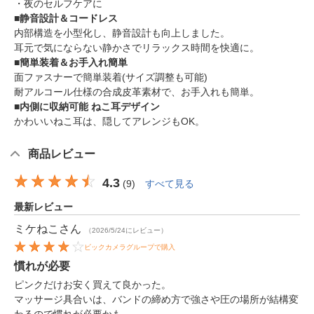
・夜のセルフケアに
■静音設計＆コードレス
内部構造を小型化し、静音設計も向上しました。
耳元で気にならない静かさでリラックス時間を快適に。
■簡単装着＆お手入れ簡単
面ファスナーで簡単装着(サイズ調整も可能)
耐アルコール仕様の合成皮革素材で、お手入れも簡単。
■内側に収納可能 ねこ耳デザイン
かわいいねこ耳は、隠してアレンジもOK。
商品レビュー
4.3
(
9
)
すべて見る
最新レビュー
ミケねこ
さん
（2026/5/24にレビュー）
ビックカメラグループで購入
慣れが必要
ピンクだけお安く買えて良かった。
マッサージ具合いは、バンドの締め方で強さや圧の場所が結構変
わるので慣れが必要かも。