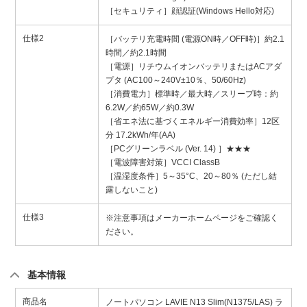
［セキュリティ］顔認証(Windows Hello対応)
仕様2
［バッテリ充電時間 (電源ON時／OFF時)］約2.1
時間／約2.1時間
［電源］リチウムイオンバッテリまたはACアダ
プタ (AC100～240V±10％、50/60Hz)
［消費電力］標準時／最大時／スリープ時：約
6.2W／約65W／約0.3W
［省エネ法に基づくエネルギー消費効率］12区
分 17.2kWh/年(AA)
［PCグリーンラベル (Ver. 14) ］★★★
［電波障害対策］VCCI ClassB
［温湿度条件］5～35°C、20～80％ (ただし結
露しないこと)
仕様3
※注意事項はメーカーホームページをご確認く
ださい。
基本情報
商品名
ノートパソコン LAVIE N13 Slim(N1375/LAS) ラ