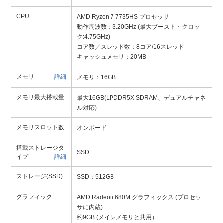
CPU
AMD Ryzen 7 7735HS プロセッサ
動作周波数：3.20GHz (最大ブースト・クロッ
ク:4.75GHz)
コア数／スレッド数：8コア/16スレッド
キャッシュメモリ：20MB
メモリ
詳細
メモリ：16GB
メモリ最大搭載量
最大16GB(LPDDR5X SDRAM、デュアルチャネ
ル対応)
メモリスロット数
オンボード
搭載ストレージタ
SSD
イプ
詳細
ストレージ(SSD)
SSD：512GB
グラフィック
AMD Radeon 680M グラフィックス (プロセッ
サに内蔵)
約9GB (メインメモリと共用）