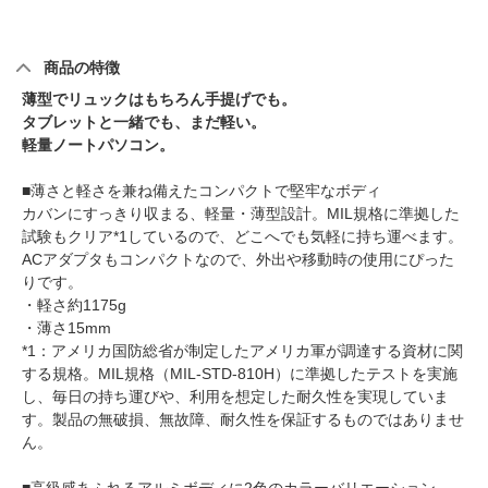
商品の特徴
薄型でリュックはもちろん手提げでも。
タブレットと一緒でも、まだ軽い。
軽量ノートパソコン。
■薄さと軽さを兼ね備えたコンパクトで堅牢なボディ
カバンにすっきり収まる、軽量・薄型設計。MIL規格に準拠した
試験もクリア*1しているので、どこへでも気軽に持ち運べます。
ACアダプタもコンパクトなので、外出や移動時の使用にぴった
りです。
・軽さ約1175g
・薄さ15mm
*1：アメリカ国防総省が制定したアメリカ軍が調達する資材に関
する規格。MIL規格（MIL-STD-810H）に準拠したテストを実施
し、毎日の持ち運びや、利用を想定した耐久性を実現していま
す。製品の無破損、無故障、耐久性を保証するものではありませ
ん。