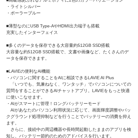
■高級感あふれるアルミボディに2色のカラーバリエーション
・ライトシルバー
・ポーラーブルー
■薄型なのにUSB Type-AやHDMI出力端子も搭載
充実したインターフェイス
■多くのデータを保存できる大容量約512GB SSD搭載
大容量な約512GB SSD搭載で、文書や画像など、たくさんのデ
ータを保存できます。
■LAVIEの便利なAI機能
・パソコンに関することをAIに相談できるLAVIE AI Plus
「いつでも、気兼ねなく、ワンタッチ」でパソコンについての
質問をすることができるAIチャットアプリ。LAVIEをもっと快適
に使いこなせます。
・AIがスマートに管理！ロングバッテリーモード
AIがあなたのパソコン利用状況に応じて、画面輝度調整やバッ
クグラウンド処理抑制などを行うことでバッテリーの消費を抑え
ます。
さらに、接続中の周辺機器や長時間起動したままのアプリを検
知し、バッテリー節約のためのアドバイスを行います。