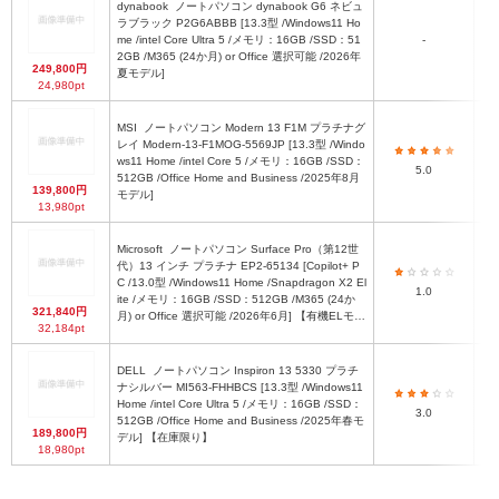
dynabook
ノートパソコン dynabook G6 ネビュ
ラブラック P2G6ABBB [13.3型 /Windows11 Ho
約
me /intel Core Ultra 5 /メモリ：16GB /SSD：51
-
2GB /M365 (24か月) or Office 選択可能 /2026年
249,800円
夏モデル]
24,980pt
MSI
ノートパソコン Modern 13 F1M プラチナグ
レイ Modern-13-F1MOG-5569JP [13.3型 /Windo
ws11 Home /intel Core 5 /メモリ：16GB /SSD：
5.0
512GB /Office Home and Business /2025年8月
139,800円
モデル]
13,980pt
Microsoft
ノートパソコン Surface Pro（第12世
代）13 インチ プラチナ EP2-65134 [Copilot+ P
C /13.0型 /Windows11 Home /Snapdragon X2 El
28
1.0
ite /メモリ：16GB /SSD：512GB /M365 (24か
321,840円
月) or Office 選択可能 /2026年6月] 【有機ELモデ
32,184pt
ル】
DELL
ノートパソコン Inspiron 13 5330 プラチ
ナシルバー MI563-FHHBCS [13.3型 /Windows11
Home /intel Core Ultra 5 /メモリ：16GB /SSD：
3.0
512GB /Office Home and Business /2025年春モ
189,800円
デル] 【在庫限り】
18,980pt