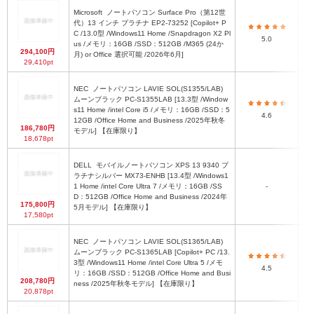
Microsoft
ノートパソコン Surface Pro（第12世
代）13 インチ プラチナ EP2-73252 [Copilot+ P
C /13.0型 /Windows11 Home /Snapdragon X2 Pl
28
5.0
us /メモリ：16GB /SSD：512GB /M365 (24か
294,100円
月) or Office 選択可能 /2026年6月]
29,410pt
NEC
ノートパソコン LAVIE SOL(S1355/LAB)
ムーンブラック PC-S1355LAB [13.3型 /Window
s11 Home /intel Core i5 /メモリ：16GB /SSD：5
4.6
12GB /Office Home and Business /2025年秋冬
186,780円
モデル] 【在庫限り】
18,678pt
DELL
モバイルノートパソコン XPS 13 9340 プ
ラチナシルバー MX73-ENHB [13.4型 /Windows1
1 Home /intel Core Ultra 7 /メモリ：16GB /SS
-
約2
D：512GB /Office Home and Business /2024年
175,800円
5月モデル] 【在庫限り】
17,580pt
NEC
ノートパソコン LAVIE SOL(S1365/LAB)
ムーンブラック PC-S1365LAB [Copilot+ PC /13.
3型 /Windows11 Home /intel Core Ultra 5 /メモ
4.5
リ：16GB /SSD：512GB /Office Home and Busi
208,780円
ness /2025年秋冬モデル] 【在庫限り】
20,878pt