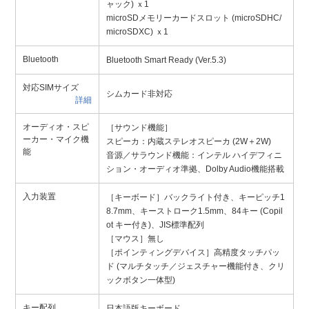
ャック) ｘ1
microSDメモリーカードスロット (microSDHC/
microSDXC) ｘ1
Bluetooth
Bluetooth Smart Ready (Ver.5.3)
対応SIMサイズ
シムカード非対応
詳細
オーディオ・スピ
［サウンド機能］
ーカー・マイク機
スピーカ：内蔵ステレオスピーカ (2W＋2W)
能
音源／サラウンド機能：インテル ハイデフィニ
ション・オーディオ準拠、Dolby Audio機能搭載
入力装置
［キーボード］バックライト付き、キーピッチ1
8.7mm、キーストローク1.5mm、84キー (Copil
ot キー付き)、JIS標準配列
［マウス］無し
［ポインティングデバイス］高精度タッチパッ
ド (マルチタッチ／ジェスチャー機能付き、クリ
ックボタン一体型)
キー配列
日本語版キーボード