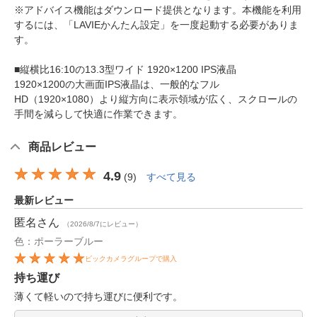
※アドバイス機能はダウンロード提供となります。本機能を利用
するには、「LAVIEかんたん設定」を一度起動する必要がありま
す。
■縦横比16:10の13.3型ワイド 1920×1200 IPS液晶
1920×1200の大画面IPS液晶は、一般的なフル
HD（1920×1080）より縦方向に表示領域が広く、スクロールの
手間を減らして快適に作業できます。
商品レビュー
4.9
(
9
)
すべて見る
最新レビュー
匿名
さん
（2026/8/7にレビュー）
色：ポーラーブルー
ビックカメラグループで購入
持ち運び
薄くて軽いので持ち運びに便利です。