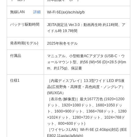
無線LAN
詳細
Wi-Fi 6E(ax)/ac/n/a/g/b
バッテリ駆動時間
JEITA測定法 Ver.3.0：動画再生時 約11時間、ア
イドル時 19.7時間
発表時期(モデル)
2025年秋冬モデル
付属品
マニュアル、小型軽量ACアダプタ (USB-C・ウ
ォールマウント型、約56 (W)×56 (D)×28.5 (H)m
m、約175g)、保証書
仕様1
［内蔵ディスプレイ］13.3型ワイド LED IPS液
晶(広視野角・高輝度・高色純度・ノングレア）
(WUXGA）
［表示色 (解像度)］最大1677万色 (1920×1200
ドット、1920×1080ドット、1680×1050ドッ
ト、1600×900ドット、1366×768ドット、1280
×1024ドット、1280×720ドット、1024×768ド
ット、800×600ドット)
［ワイヤレスLAN］Wi-Fi 6E (2.4Gbps)対応 (IEE
E802.11ax/ac/a/b/g/n)