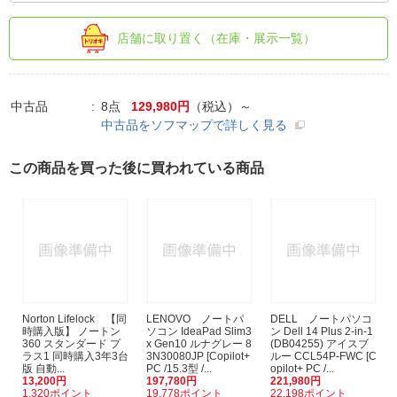
店舗に取り置く（在庫・展示一覧）
中古品
8点
129,980円
（税込）～
中古品をソフマップで詳しく見る
この商品を買った後に買われている商品
Norton Lifelock 【同
LENOVO ノートパ
DELL ノートパソコ
時購入版】 ノートン
ソコン IdeaPad Slim3
ン Dell 14 Plus 2-in-1
360 スタンダード プ
x Gen10 ルナグレー 8
(DB04255) アイスブ
ラス1 同時購入3年3台
3N30080JP [Copilot+
ルー CCL54P-FWC [C
版 自動...
PC /15.3型 /...
opilot+ PC /...
13,200円
197,780円
221,980円
1,320ポイント
19,778ポイント
22,198ポイント