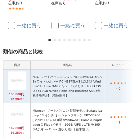
在庫あり
在庫あり
在庫あり
(165)
一緒に買う
一緒に買う
一緒に買う
類似の商品と比較
商品
商品名
レビュー
本
NEC
ノートパソコン LAVIE N13 Slim(N1375/LA
S) ライトシルバー PC-N1375LAS [13.3型 /Wind
ows11 Home /AMD Ryzen 7 /メモリ：16GB /SS
4.9
D：512GB /Office Home and Business /2025年
159,800円
秋冬モデル] 【在庫限り】
15,980pt
Microsoft
ノートパソコン 特別モデル Surface La
ptop 13 インチ オーシャングリーン EP2-30766
[Copilot+ PC /13.0型 /Windows11 Home /Snapdr
2
4.8
agon X Plus /メモリ：16GB /UFS：1TB /M365
162,800円
(24か月) or Office 選択可能] 【在庫限り】
16,280pt