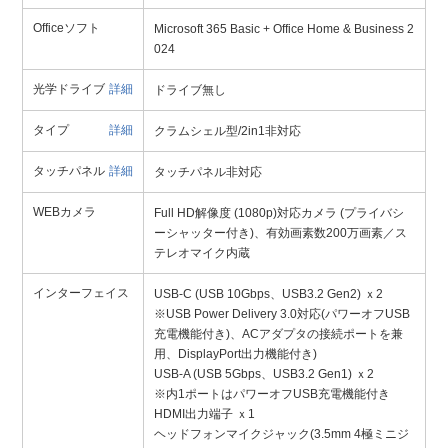
Officeソフト
Microsoft 365 Basic + Office Home & Business 2
024
光学ドライブ
詳細
ドライブ無し
タイプ
詳細
クラムシェル型/2in1非対応
タッチパネル
詳細
タッチパネル非対応
WEBカメラ
Full HD解像度 (1080p)対応カメラ (プライバシ
ーシャッター付き)、有効画素数200万画素／ス
テレオマイク内蔵
インターフェイス
USB-C (USB 10Gbps、USB3.2 Gen2) ｘ2
※USB Power Delivery 3.0対応(パワーオフUSB
充電機能付き)、ACアダプタの接続ポートを兼
用、DisplayPort出力機能付き)
USB-A (USB 5Gbps、USB3.2 Gen1) ｘ2
※内1ポートはパワーオフUSB充電機能付き
HDMI出力端子 ｘ1
ヘッドフォンマイクジャック(3.5mm 4極ミニジ