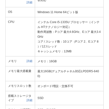
非対応
詳細
OS
Windows 11 Home 64ビット版
CPU
インテル Core i5-1335U プロセッサー（インテ
ル HTテクノロジー対応）
動作周波数：Pコア 最大4.6GHz、Eコア 最大3.4
GHz
コア / スレッド数：10コア（Pコア 2、Eコア 8
）/ 12スレッド
キャッシュメモリ：12MB
メモリ
詳細
メモリ：16GB
メモリ最大搭載量
最大16GB(デュアルチャネル対応LPDDR5-640
0)
メモリスロット数
オンボード/増設・交換不可
搭載ストレージタ
SSD
イプ
詳細