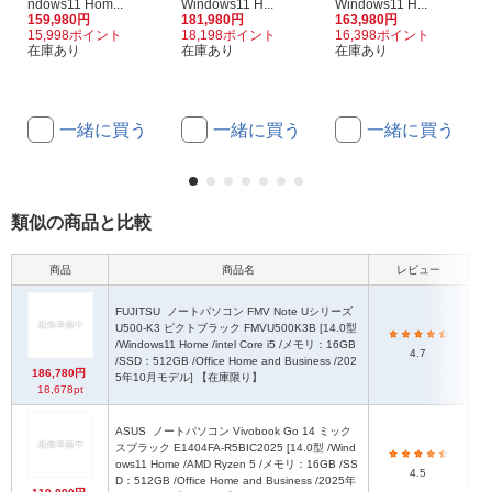
ndows11 Hom...
Windows11 H...
Windows11 H...
159,980円
181,980円
163,980円
15,998ポイント
18,198ポイント
16,398ポイント
在庫あり
在庫あり
在庫あり
一緒に買う
一緒に買う
一緒に買う
類似の商品と比較
商品
商品名
レビュー
本
FUJITSU
ノートパソコン FMV Note Uシリーズ
U500-K3 ピクトブラック FMVU500K3B [14.0型
/Windows11 Home /intel Core i5 /メモリ：16GB
3
4.7
/SSD：512GB /Office Home and Business /202
186,780円
5年10月モデル] 【在庫限り】
18,678pt
ASUS
ノートパソコン Vivobook Go 14 ミック
スブラック E1404FA-R5BIC2025 [14.0型 /Wind
幅3
ows11 Home /AMD Ryzen 5 /メモリ：16GB /SS
4.5
D：512GB /Office Home and Business /2025年