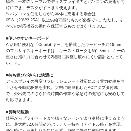
場合、一本のケーブルでディスプレイ出力とパソコンの充電が同
時にでき、デスクがすっきり使えます。
※パソコンを使用しながら本体に充電する場合は、
65W（20V/3.25A）以上供給可能なものが必要です。ただし、す
べての対応機器の動作を保証するものではありません。
■使いやすいキーボード
AI活用に便利な「Copilot キー」を搭載したキーピッチ約19mm
のフルサイズキーボードは、キーストロークを約1.5mm、キーの
重さは指の力に合わせて2段階に調整し疲れにくい設計となって
います。
■持ち運びがさらに快適に
ディスプレイの可変リフレッシュレート対応により電力効率を向
上させ長時間駆動を実現。大幅に軽量化したACアダプタ付属
で、外出先でのさらに長時間の作業や緊急時の充電にも安心して
対応できます。
■長時間駆動
仕事からプライベートまで様々なシーンでより身軽に使えるよう
に、最大約32.0時間※のバッテリー持ち（アイドル時）を実現。
外出時にも充電切れを気にせず、身軽に快適に使用できます。