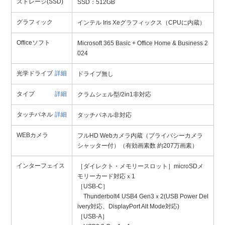
ストレージ(SSD)
SSD：512GB
グラフィック
インテル Iris Xeグラフィックス（CPUに内蔵）
Officeソフト
Microsoft 365 Basic + Office Home & Business 2
024
光学ドライブ
詳細
ドライブ無し
タイプ
詳細
クラムシェル型/2in1非対応
タッチパネル
詳細
タッチパネル非対応
WEBカメラ
フルHD Webカメラ内蔵（プライバシーカメラ
シャッター付）（有効画素数 約207万画素）
インターフェイス
［ダイレクト・メモリースロット］microSDメ
モリーカード対応ｘ1
［USB-C］
Thunderbolt4 USB4 Gen3ｘ2(USB Power Del
ivery対応、DisplayPort Alt Mode対応)
［USB-A］