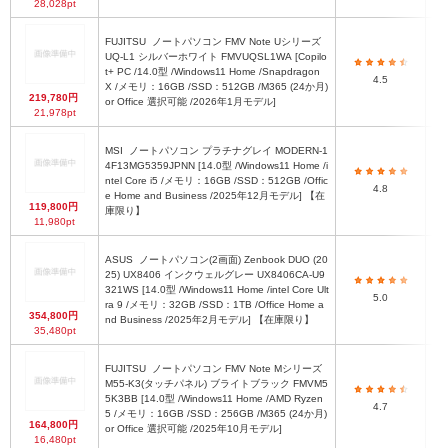
28,028pt
FUJITSU
ノートパソコン FMV Note Uシリーズ
UQ-L1 シルバーホワイト FMVUQSL1WA [Copilo
t+ PC /14.0型 /Windows11 Home /Snapdragon
4.5
X /メモリ：16GB /SSD：512GB /M365 (24か月)
219,780円
or Office 選択可能 /2026年1月モデル]
21,978pt
MSI
ノートパソコン プラチナグレイ MODERN-1
4F13MG5359JPNN [14.0型 /Windows11 Home /i
ntel Core i5 /メモリ：16GB /SSD：512GB /Offic
4.8
e Home and Business /2025年12月モデル] 【在
119,800円
庫限り】
11,980pt
ASUS
ノートパソコン(2画面) Zenbook DUO (20
25) UX8406 インクウェルグレー UX8406CA-U9
ノー
321WS [14.0型 /Windows11 Home /intel Core Ult
ー
5.0
ra 9 /メモリ：32GB /SSD：1TB /Office Home a
～
354,800円
nd Business /2025年2月モデル] 【在庫限り】
35,480pt
FUJITSU
ノートパソコン FMV Note Mシリーズ
M55-K3(タッチパネル) ブライトブラック FMVM5
5K3BB [14.0型 /Windows11 Home /AMD Ryzen
3
4.7
5 /メモリ：16GB /SSD：256GB /M365 (24か月)
164,800円
or Office 選択可能 /2025年10月モデル]
16,480pt