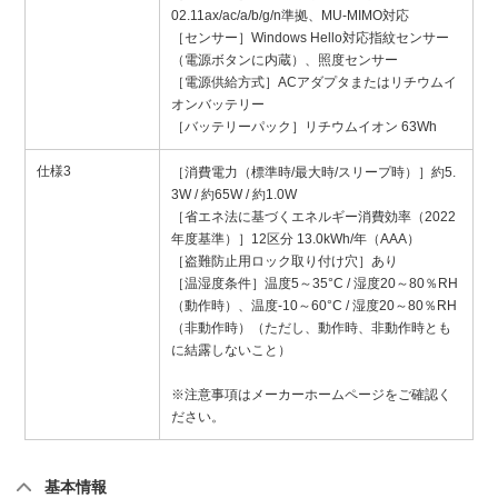
02.11ax/ac/a/b/g/n準拠、MU-MIMO対応
［センサー］Windows Hello対応指紋センサー
（電源ボタンに内蔵）、照度センサー
［電源供給方式］ACアダプタまたはリチウムイ
オンバッテリー
［バッテリーパック］リチウムイオン 63Wh
仕様3
［消費電力（標準時/最大時/スリープ時）］約5.
3W / 約65W / 約1.0W
［省エネ法に基づくエネルギー消費効率（2022
年度基準）］12区分 13.0kWh/年（AAA）
［盗難防止用ロック取り付け穴］あり
［温湿度条件］温度5～35°C / 湿度20～80％RH
（動作時）、温度-10～60°C / 湿度20～80％RH
（非動作時）（ただし、動作時、非動作時とも
に結露しないこと）
※注意事項はメーカーホームページをご確認く
ださい。
基本情報