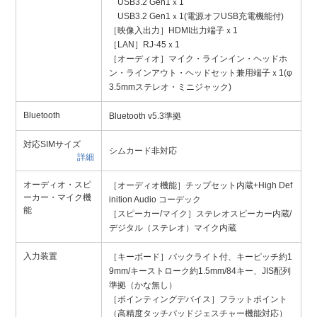
USB3.2 Gen1ｘ1
USB3.2 Gen1ｘ1(電源オフUSB充電機能付)
［映像入出力］HDMI出力端子ｘ1
［LAN］RJ-45ｘ1
［オーディオ］マイク・ラインイン・ヘッドホ
ン・ラインアウト・ヘッドセット兼用端子ｘ1(φ
3.5mmステレオ・ミニジャック)
Bluetooth
Bluetooth v5.3準拠
対応SIMサイズ
シムカード非対応
詳細
オーディオ・スピ
［オーディオ機能］チップセット内蔵+High Def
ーカー・マイク機
inition Audio コーデック
能
［スピーカー/マイク］ステレオスピーカー内蔵/
デジタル（ステレオ）マイク内蔵
入力装置
［キーボード］バックライト付、キーピッチ約1
9mm/キーストローク約1.5mm/84キー、JIS配列
準拠（かな無し）
［ポインティングデバイス］フラットポイント
（高精度タッチパッドジェスチャー機能対応）