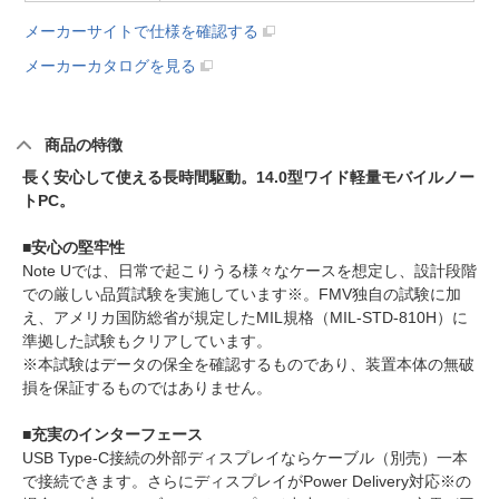
メーカーサイトで仕様を確認する
メーカーカタログを見る
商品の特徴
長く安心して使える長時間駆動。14.0型ワイド軽量モバイルノー
トPC。
■安心の堅牢性
Note Uでは、日常で起こりうる様々なケースを想定し、設計段階
での厳しい品質試験を実施しています※。FMV独自の試験に加
え、アメリカ国防総省が規定したMIL規格（MIL-STD-810H）に
準拠した試験もクリアしています。
※本試験はデータの保全を確認するものであり、装置本体の無破
損を保証するものではありません。
■充実のインターフェース
USB Type-C接続の外部ディスプレイならケーブル（別売）一本
で接続できます。さらにディスプレイがPower Delivery対応※の