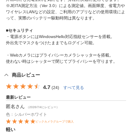
※JEITA測定方法（Ver 3.0）による測定値。画面輝度、省電力や
ワイヤレスLANなどの設定、ご利用のアプリなどの使用環境によ
って、実際のバッテリー駆動時間は異なります。
■セキュリティ
・電源ボタンにはWindowsHello対応指紋センサーを搭載。
外出先でマスクをつけたままでもログイン可能。
・Webカメラにはプライバシーカメラシャッターを搭載。
使わない時はシャッターで閉じてプライバシーを守ります。
商品レビュー
4.7
(
24
)
すべて見る
最新レビュー
匿名
さん
（2026/7/4にレビュー）
色：シルバーホワイト
ビックカメラグループで購入
軽い