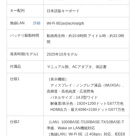
キー配列
日本語版キーボード
無線LAN
詳細
Wi-Fi 6E(ax)/ac/n/a/g/b
バッテリ駆動時間
動画再生時：約10.6時間 アイドル時：約32.0時
間
発表時期(モデル)
2025年10月モデル
付属品
マニュアル類、ACアダプタ、保証書
仕様1
［表示機能］
ディスプレイ：ノングレア液晶（WUXGA）、
高輝度・高色純度・広視野角
パネルサイズ：14.0型ワイド
解像度/表示色：1920×1200ドット/1677万色
HDMI出力：最大4096×2160ドット/1677万色
仕様2
［LAN］1000BASE-T/100BASE-TX/10BASE-T
準拠、Wake on LAN機能対応
［無線LAN］Wi-Fi 6E（2.4Gbps）対応、IEEE8