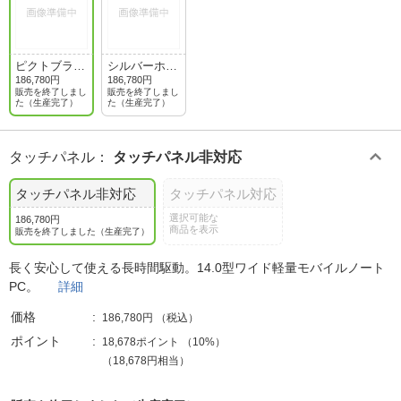
ピクトブラッ
シルバーホワ
ク
イト
186,780円
186,780円
販売を終了しまし
販売を終了しまし
た（生産完了）
た（生産完了）
タッチパネル
：
タッチパネル非対応
タッチパネル非対応
タッチパネル対応
選択可能な
186,780円
商品を表示
販売を終了しました（生産完了）
長く安心して使える長時間駆動。14.0型ワイド軽量モバイルノート
PC。
詳細
価格
186,780円
（税込）
ポイント
18,678ポイント
（
10%
）
（18,678円相当）