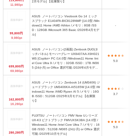
119,800円
2月モデル] 【在庫限り】
11,980pt
ASUS
ノートパソコン Vivobook Go 14 ミック
スブラック E1404FA-BIC8128NWP [14.0型 /Win
dows11 Home /AMD Athlon /メモリ：8GB /SS
-
W3
D：128GB /Microsoft 365 Basic /2026年4月モデ
99,800円
ル]
9,980pt
ASUS
ノートパソコン(2画面) Zenbook DUO(タ
ッチパネル) モーハーグレー UX8407AA-X9H321
ノー
WS [Copilot+ PC /14.0型 /Windows11 Home /int
5.0
el Core Ultra 9 /メモリ：32GB /SSD：1TB /M36
699,800円
5 (24か月) or Office 選択可能 /2026年4月モデル]
69,980pt
【在庫限り】
ASUS
ノートパソコン Zenbook 14 (UM3406) ジ
ェードブラック UM3406KA-AI5165W [14.0型 /W
幅3
indows11 Home /AMD Ryzen AI 5 /メモリ：16G
3.7
B /SSD：512GB /2025年3月モデル] 【在庫限
162,800円
り】
16,280pt
FUJITSU
ノートパソコン FMV Note Uシリーズ
UX-K3 ピクトブラック FMVUXSK3BA [14.0型 /
Windows11 Home /intel Core Ultra 7 /メモリ：16
3
5.0
GB /SSD：512GB /M365 (24か月) or Office 選択
280,280円
可能 /2025年10月モデル]