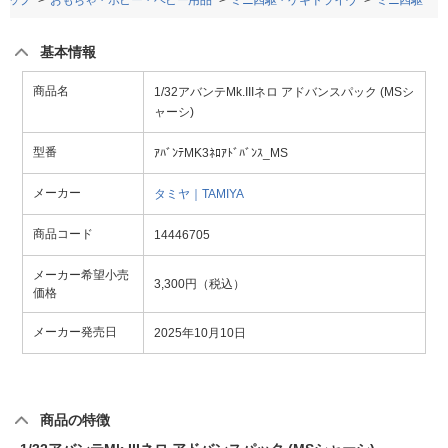
トップ
おもちゃ・ホビー・ベビー用品
ミニ四駆・ゲキドライヴ
ミニ四駆
基本情報
商品名
1/32アバンテMk.IIIネロ アドバンスパック (MSシ
ャーシ)
型番
ｱﾊﾞﾝﾃMK3ﾈﾛｱﾄﾞﾊﾞﾝｽ_MS
メーカー
タミヤ｜TAMIYA
商品コード
14446705
メーカー希望小売
3,300円（税込）
価格
メーカー発売日
2025年10月10日
商品の特徴