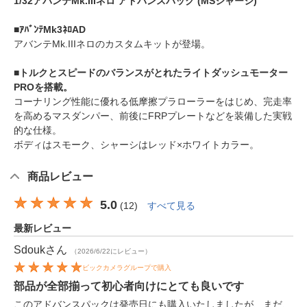
1/32アバンテMk.IIIネロ アドバンスパック (MSシャーシ)
■ｱﾊﾞﾝﾃMk3ﾈﾛAD
アバンテMk.IIIネロのカスタムキットが登場。
■トルクとスピードのバランスがとれたライトダッシュモーター
PROを搭載。
コーナリング性能に優れる低摩擦プラローラーをはじめ、完走率
を高めるマスダンパー、前後にFRPプレートなどを装備した実戦
的な仕様。
ボディはスモーク、シャーシはレッド×ホワイトカラー。
商品レビュー
5.0
(
12
)
すべて見る
最新レビュー
Sdouk
さん
（2026/6/22にレビュー）
ビックカメラグループで購入
部品が全部揃って初心者向けにとても良いです
このアドバンスパックは発売日にも購入いたしましたが、まだ、