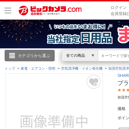
ログイン
会員登録(
こんにちは
カテゴリから選ぶ
全ての商品
ログイン
トップ
家電・エアコン・照明
空気清浄機・イオン発生機
加湿空気清浄
SHA
プラ
新規会員登録
加湿空
会員メニュー
価格
お買いもの履歴
ポイ
閲覧履歴