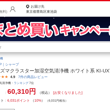
お届け先
無料)
東京都豊島区東池袋
商品をさがす
ランキングからさがす
ネ
機
カテゴリ一覧からさがす
ポ
RP｜シャープ
ズマクラスター加湿空気清浄機 ホワイト系 KI-UX7
店
4.9
7
件の商品レビュー
お
気清浄機・
ランキング
7位
60,310円
お客様サポート
（税込）
[お安くなりました]
ント
6,031ポイント
（
10%
）
（6,031円相当）
ご利用ガイド