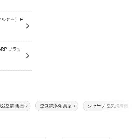
ルター） F
RP ブラッ
加湿空清 集塵
空気清浄機 集塵
シャープ 空気清浄機