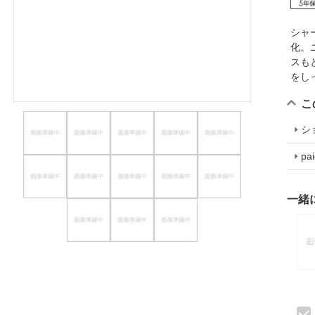
ほしいもの
シャ
お知らせ
化。
スも
をし
こ
シ
p
一緒