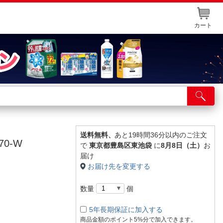
カート
店舗サービス
ット取り置き
イントカードWEB登録
送料無料、
あと19時間36分以内のご注文
0-W
で
東京都豊島区東池袋
に
8月8日（土）
お
舗情報・店舗一覧
届け
お届け先を変更する
取り寄せ品入荷状況照会
数量
個
5年長期保証に加入する
商品金額のポイント5%分で加入できます。