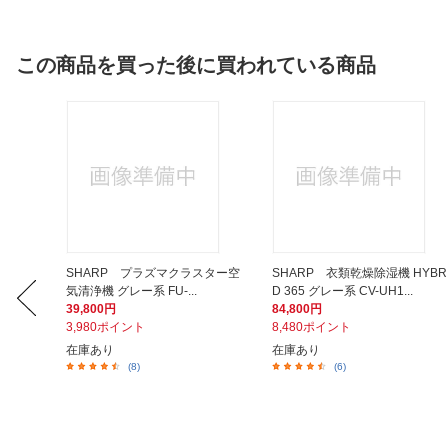
この商品を買った後に買われている商品
ンド D
SHARP プラズマクラスター空
SHARP 衣類乾燥除湿機 HYBR
気清浄機 グレー系 FU-...
D 365 グレー系 CV-UH1...
39,800円
84,800円
3,980ポイント
8,480ポイント
在庫あり
在庫あり
(8)
(6)