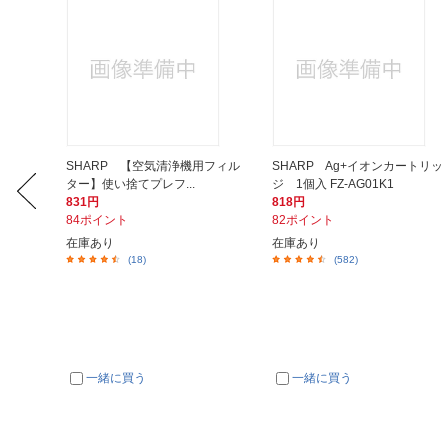
用フィル
SHARP 【空気清浄機用フィル
SHARP Ag+イオンカートリッ
ター】使い捨てプレフ...
ジ 1個入 FZ-AG01K1
831円
818円
84ポイント
82ポイント
在庫あり
在庫あり
(18)
(582)
一緒に買う
一緒に買う