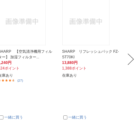
SHARP 【空気清浄機用フィル
SHARP リフレッシュパック FZ-
SHAR
ター】 加湿フィルター...
ST70KI
個入り I
3,240円
13,880円
5,550
324ポイント
1,388ポイント
555ポ
在庫あり
在庫あり
在庫あ
(27)
一緒に買う
一緒に買う
一