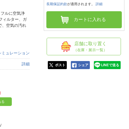
人窓口
長期保証約款
が適用されます。
詳細
R情報
ワフルに空気浄
フィルター、ガ
カートに入れる
で、空気の汚れ
nglish / 中文
店舗に取り置く
（在庫・展示一覧）
シミュレーション
詳細
ポスト
シェア
LINEで送る
円
れる
W