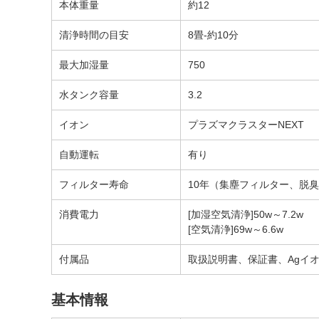
本体重量
約12
清浄時間の目安
8畳-約10分
最大加湿量
750
水タンク容量
3.2
イオン
プラズマクラスターNEXT
自動運転
有り
フィルター寿命
10年（集塵フィルター、脱
消費電力
[加湿空気清浄]50w～7.2w
[空気清浄]69w～6.6w
付属品
取扱説明書、保証書、Agイ
基本情報