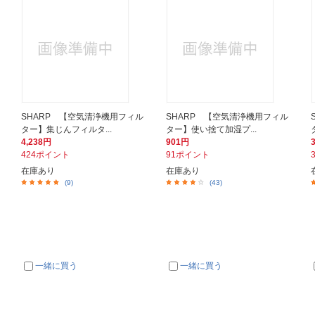
SHARP 【空気清浄機用フィル
SHARP 【空気清浄機用フィル
ター】集じんフィルタ...
ター】使い捨て加湿プ...
4,238円
901円
424ポイント
91ポイント
在庫あり
在庫あり
(9)
(43)
一緒に買う
一緒に買う