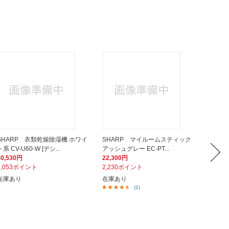
SHARP 衣類乾燥除湿機 ホワイ
SHARP マイルームスティック
SHA
ト系 CV-U60-W [デシ...
アッシュグレー EC-PT...
コンパク
40,530円
22,300円
55,33
4,053ポイント
2,230ポイント
5,53
在庫あり
在庫あり
在庫あ
(2)