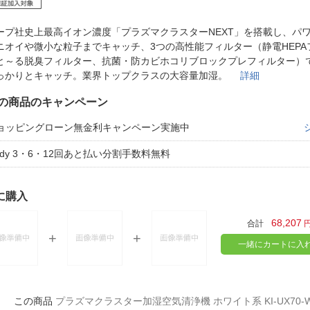
法
よくある質問・お問合せ
I
ープ社史上最高イオン濃度「プラズマクラスターNEXT」を搭載し、パ
ご利用規約
ニオイや微小な粒子までキャッチ、3つの高性能フィルター（静電HEPA
と～る脱臭フィルター、抗菌・防カビホコリブロックプレフィルター）
っかりとキャッチ。業界トップクラスの大容量加湿。
詳細
の商品のキャンペーン
E
ョッピングローン無金利キャンペーン実施中
aidy 3・6・12回あと払い分割手数料無料
に購入
68,207
合計
一緒にカートに入
プラズマクラスター加湿空気清浄機 ホワイト系 KI-UX70-