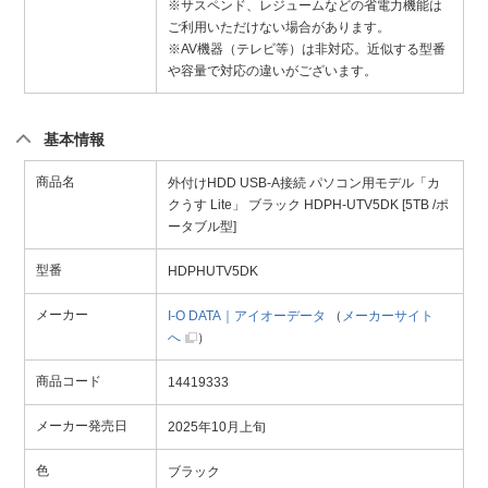
※サスペンド、レジュームなどの省電力機能は
ご利用いただけない場合があります。
※AV機器（テレビ等）は非対応。近似する型番
や容量で対応の違いがございます。
基本情報
商品名
外付けHDD USB-A接続 パソコン用モデル「カ
クうす Lite」 ブラック HDPH-UTV5DK [5TB /ポ
ータブル型]
型番
HDPHUTV5DK
メーカー
I-O DATA｜アイオーデータ
（
メーカーサイト
へ
）
商品コード
14419333
メーカー発売日
2025年10月上旬
色
ブラック