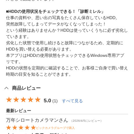
■HDDの使用状況をチェックできる！「診断ミレル」
仕事の資料や、思い出の写真をたくさん保存しているHDD。
突然故障してしまってデータがなくなってしまった！
という経験はありませんか？HDDは使っていくうちに必ず劣化し
ていきます。
劣化した状態で使用し続けると故障につながるため、定期的に
HDDを買い替える必要があります。
本アプリはHDDの使用状態をチェックできるWindows専用アプ
リです。
HDDの状態を定期的に確認することで、お客様ご自身で買い替え
時期の目安を知ることができます。
商品レビュー
5.0
(
1
)
すべて見る
最新レビュー
万年シロートカメラマン
さん
（2026/4/5にレビュー）
ビックカメラグループで購入