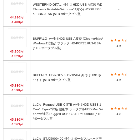
WESTERN DIGITAL
外付けHDD USB-A接続 WD
Elements Portable(Windows11対応) WDBHJS00
-
W
50BBK-JESN [5TB /ポータブル型]
44,880円
4,488pt
BUFFALO
外付けHDD USB-A接続 (Chrome/Mac/
76
Windows11対応) ブラック HD-PCFS5.0U3-GBA
4.5
[5TB /ポータブル型]
43,200円
4,320pt
BUFFALO
HD-PGF5.0U3-GWHA 外付けHDD ホ
79
ワイト [5TB /ポータブル型]
4.5
45,980円
4,598pt
LaCie
Rugged USB-C 5TB 外付けHDD USB3.1
Gen1 Type-C対応 耐衝撃 ポータブルHDD Mac Wi
幅8
ndows対応 Rugged USB-C STFR5000800 [5TB
4.8
/ポータブル型]
45,630円
4,563pt
LaCie
STJJ5000400 外付けポータブルハードデ