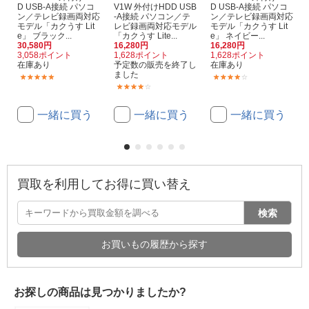
D USB-A接続 パソコ
V1W 外付けHDD USB
D USB-A接続 パソコ
ン／テレビ録画両対応
-A接続 パソコン／テ
ン／テレビ録画両対応
モデル「カクうす Lit
レビ録画両対応モデル
モデル「カクうす Lit
e」 ブラック...
「カクうす Lite...
e」 ネイビー...
30,580円
16,280円
16,280円
3,058ポイント
1,628ポイント
1,628ポイント
在庫あり
予定数の販売を終了し
在庫あり
ました
(3)
(11)
(11)
一緒に買う
一緒に買う
一緒に買う
買取を利用してお得に買い替え
検索
お買いもの履歴から探す
お探しの商品は見つかりましたか?