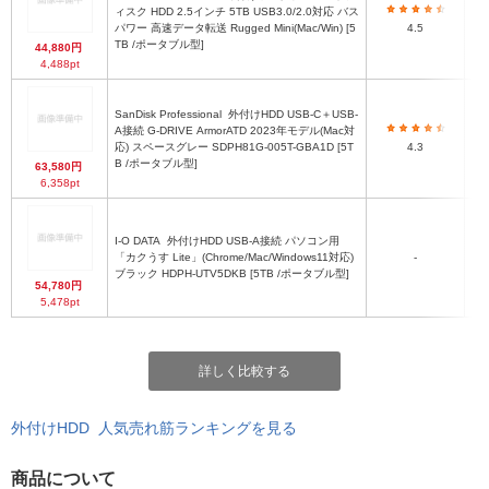
ィスク HDD 2.5インチ 5TB USB3.0/2.0対応 バス
幅
パワー 高速データ転送 Rugged Mini(Mac/Win) [5
4.5
TB /ポータブル型]
44,880円
4,488pt
SanDisk Professional
外付けHDD USB-C＋USB-
A接続 G-DRIVE ArmorATD 2023年モデル(Mac対
応) スペースグレー SDPH81G-005T-GBA1D [5T
4.3
B /ポータブル型]
63,580円
6,358pt
I-O DATA
外付けHDD USB-A接続 パソコン用
約7
「カクうす Lite」(Chrome/Mac/Windows11対応)
-
ブラック HDPH-UTV5DKB [5TB /ポータブル型]
54,780円
5,478pt
詳しく比較する
外付けHDD 人気売れ筋ランキングを見る
商品について