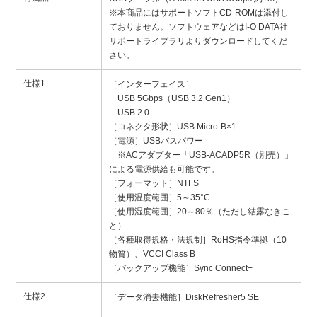
※本商品にはサポートソフトCD-ROMは添付し
ておりません。ソフトウェアなどはI-O DATA社
サポートライブラリよりダウンロードしてくだ
さい。
仕様1
［インターフェイス］
USB 5Gbps（USB 3.2 Gen1）
USB 2.0
［コネクタ形状］USB Micro-B×1
［電源］USBバスパワー
※ACアダプター「USB-ACADP5R（別売）」
による電源供給も可能です。
［フォーマット］NTFS
［使用温度範囲］5～35°C
［使用湿度範囲］20～80％（ただし結露なきこ
と）
［各種取得規格・法規制］RoHS指令準拠（10
物質）、VCCI Class B
［バックアップ機能］Sync Connect+
仕様2
［データ消去機能］DiskRefresher5 SE