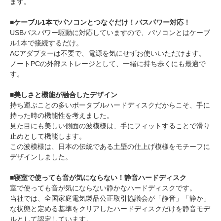
ます。
■ケーブル1本でパソコンとつなぐだけ！バスパワー対応！
USBバスパワー駆動に対応していますので、パソコンとはケーブ
ル1本で接続するだけ。
ACアダプターは不要で、電源を気にせずお使いいただけます。
ノートPCの外部ストレージとして、一緒に持ち歩くにも最適で
す。
■美しさと機能が融合したデザイン
持ち運ぶことの多いポータブルハードディスクだからこそ、手に
持った時の機能性を考えました。
見た目にも美しい側面の波模様は、手にフィットすることで滑り
止めとして機能します。
この波模様は、日本の伝統である土壁の仕上げ模様をモチーフに
デザインしました。
■寝室で使っても音が気にならない！静音ハードディスク
室で使っても音が気にならない静かなハードディスクです。
当社では、全国家庭電気製品公正取引協議会が「静音」「静か」
な状態と定める基準をクリアしたハードディスクだけを静音モデ
ルとして認定しています。