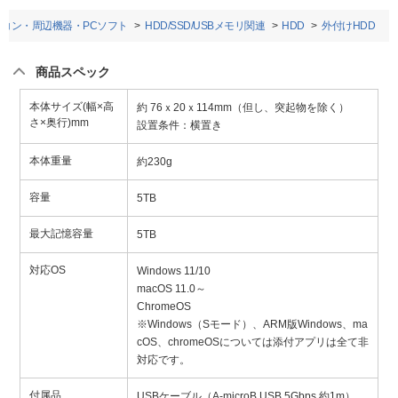
ソコン・周辺機器・PCソフト
HDD/SSD/USBメモリ関連
HDD
外付けHDD
商品スペック
本体サイズ(幅×高
約 76ｘ20ｘ114mm（但し、突起物を除く）
さ×奥行)mm
設置条件：横置き
本体重量
約230g
容量
5TB
最大記憶容量
5TB
対応OS
Windows 11/10
macOS 11.0～
ChromeOS
※Windows（Sモード）、ARM版Windows、ma
cOS、chromeOSについては添付アプリは全て非
対応です。
付属品
USBケーブル（A-microB USB 5Gbps 約1m）