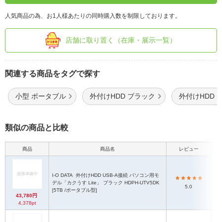
人気商品の為、お1人様あたりの同時購入数を制限しております。
店舗に取り置く（在庫・展示一覧）
関連する商品をタグで探す
小型 ポータブル
外付けHDD ブラック
外付けHDD I-
類似の商品と比較
商品
商品名
レビュー
本
I-O DATA
外付けHDD USB-A接続 パソコン用モ
約
デル「カクうす Lite」 ブラック HDPH-UTV5DK
5.0
[5TB /ポータブル型]
43,780円
4,378pt