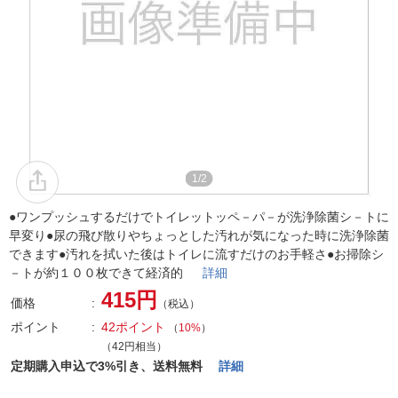
1/2
●ワンプッシュするだけでトイレットッペ－パ－が洗浄除菌シ－トに
早変り●尿の飛び散りやちょっとした汚れが気になった時に洗浄除菌
できます●汚れを拭いた後はトイレに流すだけのお手軽さ●お掃除シ
－トが約１００枚できて経済的
詳細
415円
価格
（税込）
ポイント
42ポイント
（
10%
）
（42円相当）
定期購入申込で3%引き、送料無料
詳細