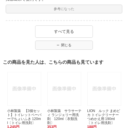
参考になった
すべて見る
閉じる
この商品を見た人は、こちらの商品も見ています
小林製薬 【3個セッ
小林製薬 サラサーテ
LION ルック まめピ
ト】トイレットペーパ
ィ ランジェリー用洗
カ トイレクリーナー
ーでちょいふき 120m
剤 120ml〔衣類洗
つめかえ用 190ml
l〔トイレ用洗剤〕
剤〕
〔トイレ用洗剤〕
1,245円
353円
188円