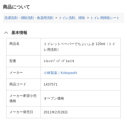
商品について
洗濯洗剤・掃除洗剤・食器用洗剤
トイレ洗剤、掃除
トイレ用掃除シート
基本情報
商品名
トイレットペーパーでちょいふき 120ml〔トイ
レ用洗剤〕
型番
ﾄｲﾚｯﾄﾍﾟｰﾊﾟｰﾃﾞﾁｮｲﾌｷ
メーカー
小林製薬｜Kobayashi
商品コード
1437571
メーカー希望小売
オープン価格
価格
メーカー発売日
2011年2月28日