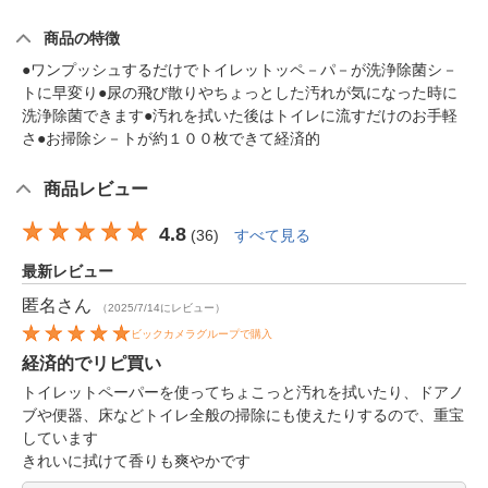
商品の特徴
●ワンプッシュするだけでトイレットッペ－パ－が洗浄除菌シ－
トに早変り●尿の飛び散りやちょっとした汚れが気になった時に
洗浄除菌できます●汚れを拭いた後はトイレに流すだけのお手軽
さ●お掃除シ－トが約１００枚できて経済的
商品レビュー
4.8
(
36
)
すべて見る
最新レビュー
匿名
さん
（2025/7/14にレビュー）
ビックカメラグループで購入
経済的でリピ買い
トイレットペーパーを使ってちょこっと汚れを拭いたり、ドアノ
ブや便器、床などトイレ全般の掃除にも使えたりするので、重宝
しています
きれいに拭けて香りも爽やかです