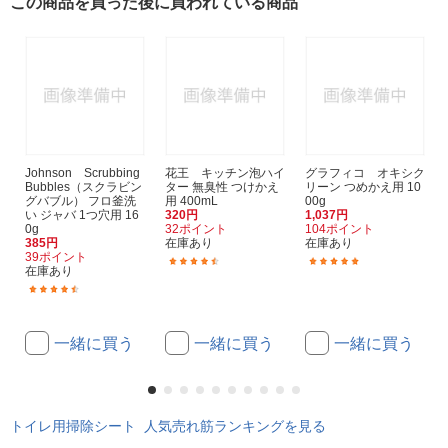
この商品を買った後に買われている商品
Johnson Scrubbing
花王 キッチン泡ハイ
グラフィコ オキシク
Bubbles（スクラビン
ター 無臭性 つけかえ
リーン つめかえ用 10
グバブル） フロ釜洗
用 400mL
00g
い ジャバ 1つ穴用 16
320円
1,037円
0g
32ポイント
104ポイント
385円
在庫あり
在庫あり
39ポイント
(78)
(18)
在庫あり
(126)
一緒に買う
一緒に買う
一緒に買う
トイレ用掃除シート 人気売れ筋ランキングを見る