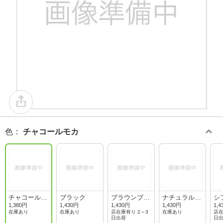
色
：
チャコールモカ
チャコールモ
ブラック
ブラウンブラ
ナチュラルブ
シ
カ
ック
ラウン
ウ
1,380円
1,430円
1,430円
1,430円
1,4
在庫あり
在庫あり
店在庫有り 2～3
在庫あり
店在
日出荷
日