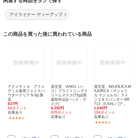
関連する商品をタグで探す
アイライナー ディーアップ
この商品を買った後に買われている商品
アクメディカ アクメ
資生堂 HAKU（ハ
資生堂 MAJOLICA M
ディカ薬用フェイスパ
ク）ブライトニングク
AJORCA（マジョリ
ウダークリア N 8g 限
リームマスク(75g)(医
カ マジョルカ）ライ
定
薬部外品)[パック・マ
ンエキスパンダー BR
837円
スク]
713（0.5mL）[ア...
84ポイント
9,350円
1,040円
在庫あり
935ポイント
104ポイント
在庫あり
在庫あり
(7)
(30)