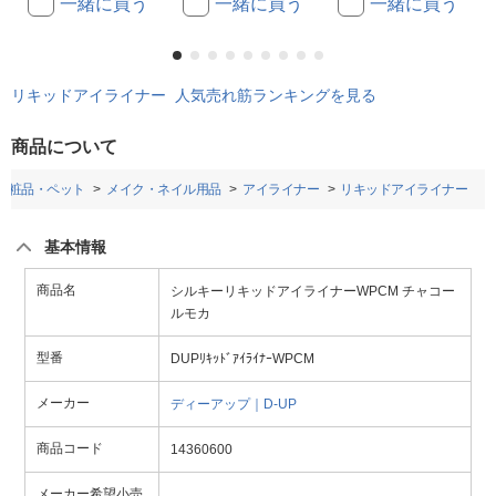
一緒に買う
一緒に買う
一緒に買う
リキッドアイライナー 人気売れ筋ランキングを見る
商品について
化粧品・ペット
メイク・ネイル用品
アイライナー
リキッドアイライナー
基本情報
商品名
シルキーリキッドアイライナーWPCM チャコー
ルモカ
型番
DUPﾘｷｯﾄﾞｱｲﾗｲﾅｰWPCM
メーカー
ディーアップ｜D-UP
商品コード
14360600
メーカー希望小売