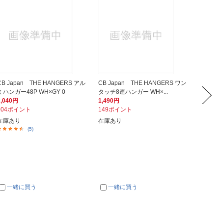
CB Japan THE HANGERS アル
CB Japan THE HANGERS ワン
SHAR
ミハンガー48P WH×GY 0
タッチ8連ハンガー WH×...
シャー 
2,040円
1,490円
22,00
204ポイント
149ポイント
2,20
在庫あり
在庫あり
在庫あ
(5)
一緒に買う
一緒に買う
一