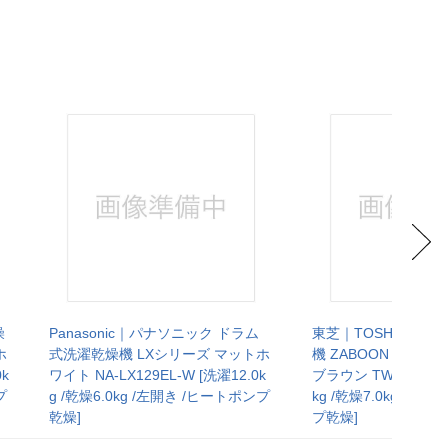
燥
Panasonic｜パナソニック ドラム
東芝｜TOSHIBA 
ホ
式洗濯乾燥機 LXシリーズ マットホ
機 ZABOON（ザブ
0k
ワイト NA-LX129EL-W [洗濯12.0k
ブラウン TW-127XP5L
プ
g /乾燥6.0kg /左開き /ヒートポンプ
kg /乾燥7.0kg /左
乾燥]
プ乾燥]