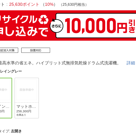
法
よくある質問・お問合せ
ント
25,630ポイント
（
10%
）
（25,630円相当）
I
ご利用規約
E
最高水準の省エネ。ハイブリット式無排気乾燥ドラム式洗濯機。
詳細
グレイングレー
イング
マットホワ
イト
00円
256,300円
在庫あり
タイプ
:
左開き