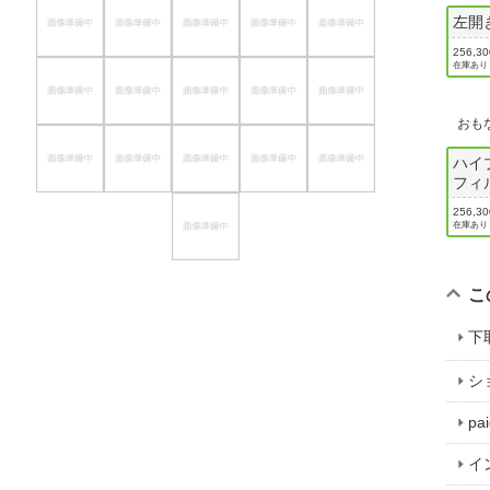
左開
256,3
在庫あり
おも
ハイ
フィ
256,3
在庫あり
こ
下
シ
p
イ