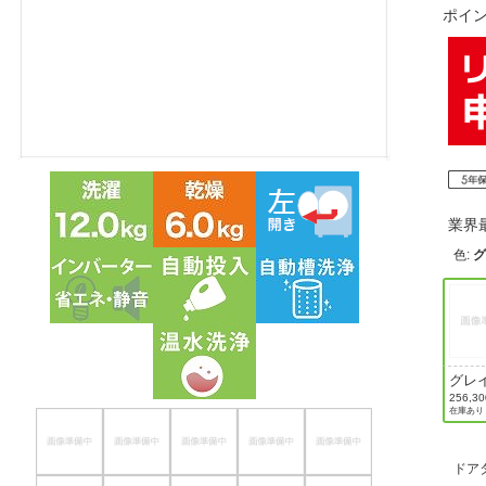
ポイ
ほしいもの
お知らせ
業界
色
:
グレ
レー
256,3
在庫あり
ドア