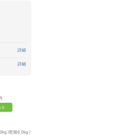
詳細
詳細
円
れる
 /乾燥6.0kg /