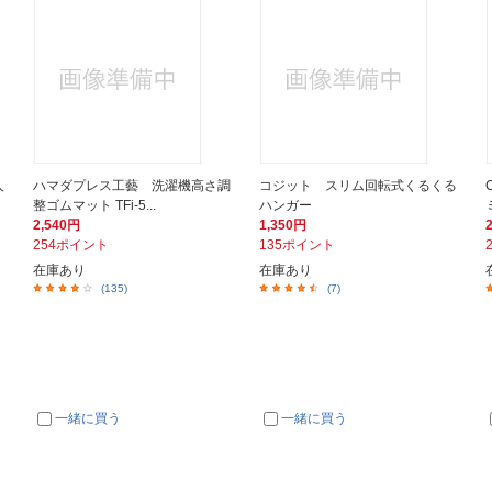
人
ハマダプレス工藝 洗濯機高さ調
コジット スリム回転式くるくる
整ゴムマット TFi-5...
ハンガー
2,540円
1,350円
254ポイント
135ポイント
在庫あり
在庫あり
(135)
(7)
一緒に買う
一緒に買う