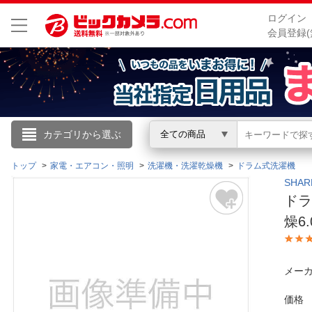
ログイン
会員登録(
こんにちは
カテゴリから選ぶ
全ての商品
ログイン
トップ
家電・エアコン・照明
洗濯機・洗濯乾燥機
ドラム式洗濯機
SHA
ドラ
新規会員登録
燥6
会員メニュー
メーカ
お買いもの履歴
価格
閲覧履歴