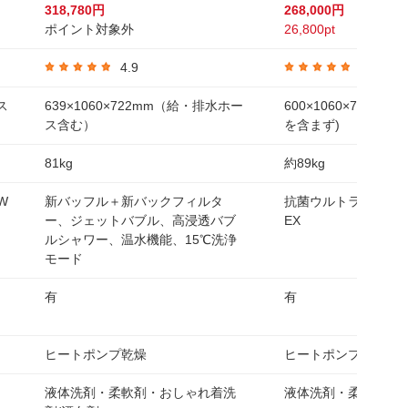
318,780円
268,000円
ポイント対象外
26,800pt
4.9
4.9
ス
639×1060×722mm（給・排水ホー
600×1060×720m
ス含む）
を含まず)
81kg
約89kg
W
新バッフル＋新バックフィルタ
抗菌ウルトラファイ
ー、ジェットバブル、高浸透バブ
EX
ルシャワー、温水機能、15℃洗浄
モード
有
有
ヒートポンプ乾燥
ヒートポンプ乾燥
液体洗剤・柔軟剤・おしゃれ着洗
液体洗剤・柔軟剤