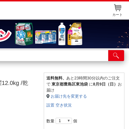
カート
店舗サービス
ット取り置き
イントカードWEB登録
送料無料、
あと23時間30分以内のご注文
.0kg /乾
で
東京都豊島区東池袋
に
8月9日（日）
お
舗情報・店舗一覧
届け
お届け先を変更する
取り寄せ品入荷状況照会
設置 空き状況
数量
個