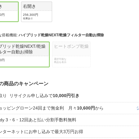
き
右開き
00円
256,300円
在庫あり
な搭載機能
:
ハイブリッド乾燥NEXT/乾燥フィルター自動お掃除
ブリッド乾燥NEXT/乾燥
ヒートポンプ乾燥
ルター自動お掃除
選択可能な
00円
商品を表示
の商品のキャンペーン
取り
リサイクル申し込みで
10,000円引き
ョッピングローン24回まで無金利 月々
10,600円
から
aidy 3・6・12回あと払い分割手数料無料
ンターネットにお申し込みで最大3万円お得