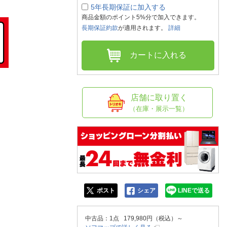
人窓口
5年長期保証に加入する
商品金額のポイント5%分で加入できます。
R情報
長期保証約款
が適用されます。
詳細
カートに入れる
nglish / 中文
店舗に取り置く
（在庫・展示一覧）
ポスト
シェア
LINEで送る
中古品
：1点 179,980円（税込）～