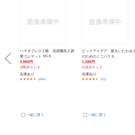
機高さ調
ハマダプレス工藝 洗濯機高さ調
ビックアイデア 髪をいたわる
整ゴムマット TFi-5...
のためのミニバスタ...
2,960円
1,180円
296ポイント
118ポイント
在庫あり
在庫あり
(664)
(31)
一緒に買う
一緒に買う