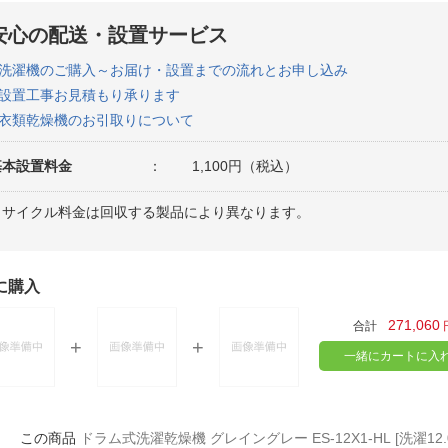
安心の配送・設置サービス
洗濯機のご購入～お届け・設置までの流れとお申し込み
設置工事お見積もり承ります
衣類乾燥機のお引取りについて
基本設置料金
：
1,100円（税込）
リサイクル料金は回収する製品により異なります。
に購入
271,060
合計
一緒にカートに入
ドラム式洗濯乾燥機 グレイングレー ES-12X1-HL [洗濯12.0kg