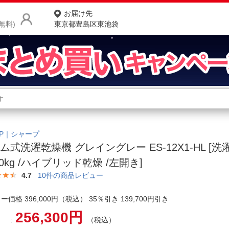
お届け先
無料)
東京都豊島区東池袋
商品をさがす
ランキングからさがす
ネ
カテゴリ一覧からさがす
ポ
RP｜シャープ
ム式洗濯乾燥機 グレイングレー ES-12X1-HL [洗濯12
店
.0kg /ハイブリッド乾燥 /左開き]
お
4.7
10
件の商品レビュー
お客様サポート
ー価格 396,000円（税込） 35％引き 139,700円引き
256,300円
ご利用ガイド
（税込）