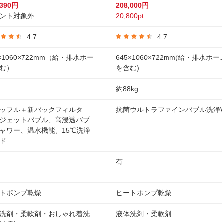
,390円
208,000円
ント対象外
20,800pt
4.7
4.7
9×1060×722mm（給・排水ホー
645×1060×722mm(給・排水ホー
む）
を含む)
g
約88kg
ッフル＋新バックフィルタ
抗菌ウルトラファインバブル洗浄
ジェットバブル、高浸透バブ
ャワー、温水機能、15℃洗浄
ド
有
トポンプ乾燥
ヒートポンプ乾燥
洗剤・柔軟剤・おしゃれ着洗
液体洗剤・柔軟剤