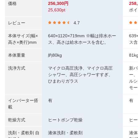
価格
256,300円
258
25,630pt
ポイ
レビュー
4.7
本体サイズ(幅×
640×1120×719mm ※幅は排水ホー
63
高さ×奥行)mm
ス、高さは給水ホースを含む。
ス含
本体重量
約80kg
81k
洗浄方式
マイクロ高圧洗浄、マイクロ高圧
新バ
シャワー、高圧シャワーすすぎ、
ー、
ひまわりガラス
ルシ
モー
インバーター搭
有
有
載
乾燥方式
ヒートポンプ乾燥
ヒー
洗剤・柔軟剤 自
液体洗剤・柔軟剤
液体